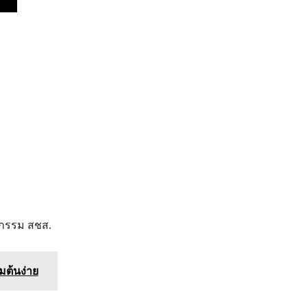
ิจกรรม สชส.
มต้นง่าย