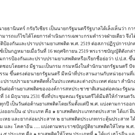
ายธานินทร์ กรัยวิเชียร เป็นนายกรัฐมนตรีรัฐบาลได้เล็งเห็นว่า 
ามารถแก้ไขได้โดยการดำเนินการเฉพาะกรมตำรวจฝ่ายเดียว จึงได
ติป้องกันและปราบปรามยาเสพติด พ.ศ. 2519 ต่อสภาปฏิรูปการปก
เป็นกฎหมายเมื่อวันที่ 16 พฤศจิกายน 2519 พระราชบัญญัติดังกล
การป้องกันและปราบปรามยาเสพติดหรือเรียกชื่อย่อว่า ป.ป.ส. ขึ้น
ดชอบโดยตรง มีฐานะเป็นกรม กรมหนึ่งในสำนักนายกรัฐมนตรี ปัจจ
รรม ขึ้นตรงต่อนายกรัฐมนตรี มีหน้าที่ประสานงานกับหน่วยงานที่เก
ละปราบปรามยาเสพติดทั้งในประเทศและต่างประเทศ ต่อมา สำนักง
่องวันต่อต้านยาเสพติดขององค์การสหประชาชาติเสนอต่อคณะรัฐมน
นที่ 14 มิถุนายน 2531 ซึ่งที่ประชุมคณะรัฐมนตรีได้มีมติให้กำหนดวันท
ุกปี เป็นวันต่อต้านยาเสพติดโดยเริ่มตั้งแต่ปี พ.ศ. แบ่งตามการออกฤ
บ่งออกเป็น ๔ ประเภท คือ ๑ ยาเสพติดประเภทกดประสาท ได้แก่ ฝิ่น
ระเหย และยากล่อมประสาท ๒ ยาเสพติดประเภทกระตุ้นประสาท ได
ม และ โคคาอีน …. แบ่งตามพระราชบัญญัติยาเสพติดให้โทษ พ.ศ.
น ๕ ประเภท คือ ๑ ยาเสพติดให้โทษ ประเภทที่ ๑ ได้แก่ เฮโรอีน แ