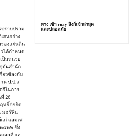
ทาง เข้า ruay ลิงก์เข้าล่าสุด
การปราบปราม
และปลอดภัย
้เสนอร่าง
ครองแผ่นดิน
่าวได้กำหนด
เป็นหน่วย
ุบันสำนัก
ี่ยวข้องกับ
าน ป.ป.ส.
ตรีในการ
ี่ 26
ทธิ์ต่อจิต
 มอร์ฟีน
้แก่ แอมเฟ
๒๕๒๒ ซึ่ง
อลเอสดี แอ