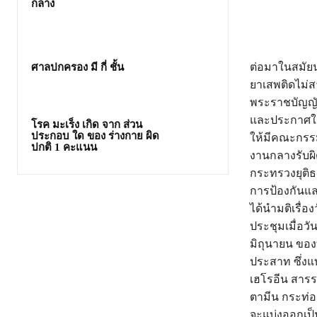
กลาง
ต่อมาในสมัยน
ศาลปกครอง มี กี่ ชั้น
ยาเสพติดไม่ส
พระราชบัญญั
และประกาศใช้
โรค มะเร็ง เกิด จาก ส่วน
ประกอบ ใด ของ ร่างกาย ผิด
ให้มีคณะกรรม
ปกติ 1 คะแนน
งานกลางรับผิ
กระทรวงยุติธ
การป้องกันแ
ได้นำมติเรื
ประชุมเมื่อวั
มิถุนายน ของท
ประสาท ซึ่งแ
เฮโรอีน สาร
ตามีน กระท่อ
จะแบ่งออกเป็