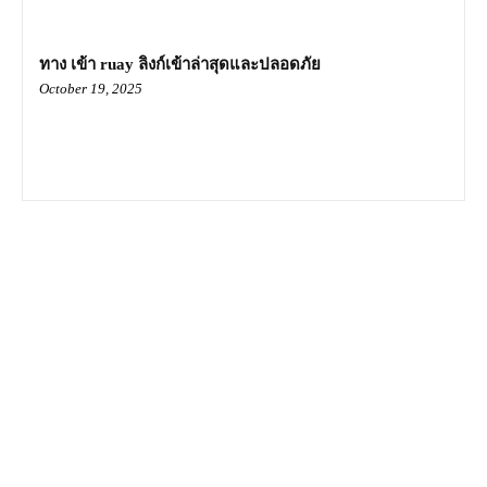
ทาง เข้า ruay ลิงก์เข้าล่าสุดและปลอดภัย
October 19, 2025