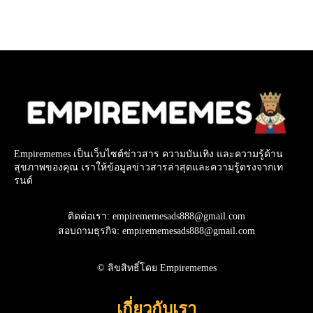
Empirememes เป็นเว็บไซต์ข่าวสาร ความบันเทิง และความรู้ด้าน
สุขภาพของคุณ เราให้ข้อมูลข่าวสารล่าสุดและความรู้ตรงจากเท
รนด์
ติดต่อเรา: empirememesads888@gmail.com
สอบถามธุรกิจ: empirememesads888@gmail.com
© ลิขสิทธิ์โดย Empirememes
เกี่ยวกับเรา