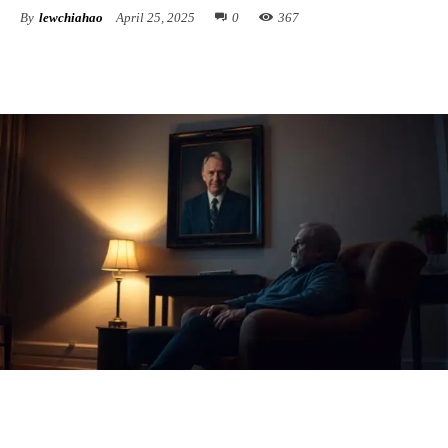
By
lewchiahao
April 25, 2025
0
367