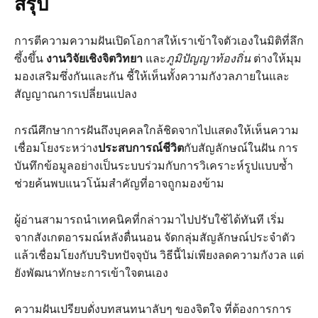
สรุป
การตีความความฝันเปิดโอกาสให้เราเข้าใจตัวเองในมิติที่ลึก
ซึ้งขึ้น
งานวิจัยเชิงจิตวิทยา
และ
ภูมิปัญญาท้องถิ่น
ต่างให้มุม
มองเสริมซึ่งกันและกัน ชี้ให้เห็นทั้งความกังวลภายในและ
สัญญาณการเปลี่ยนแปลง
กรณีศึกษาการฝันถึงบุคคลใกล้ชิดจากไปแสดงให้เห็นความ
เชื่อมโยงระหว่าง
ประสบการณ์ชีวิต
กับสัญลักษณ์ในฝัน การ
บันทึกข้อมูลอย่างเป็นระบบร่วมกับการวิเคราะห์รูปแบบซ้ำ
ช่วยค้นพบแนวโน้มสำคัญที่อาจถูกมองข้าม
ผู้อ่านสามารถนำเทคนิคที่กล่าวมาไปปรับใช้ได้ทันที เริ่ม
จากสังเกตอารมณ์หลังตื่นนอน จัดกลุ่มสัญลักษณ์ประจำตัว
แล้วเชื่อมโยงกับบริบทปัจจุบัน วิธีนี้ไม่เพียงลดความกังวล แต่
ยังพัฒนาทักษะการเข้าใจตนเอง
ความฝันเปรียบดั่งบทสนทนาลับๆ ของจิตใจ ที่ต้องการการ