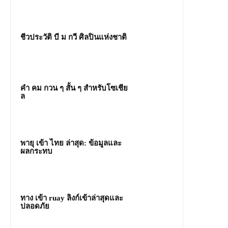
ชีวประวัติ บี ม กวี ศิลปินแห่งชาติ
คํา คม กวน ๆ สั้น ๆ สำหรับโซเชีย
ล
พายุ เข้า ไทย ล่าสุด: ข้อมูลและ
ผลกระทบ
ทาง เข้า ruay ลิงก์เข้าล่าสุดและ
ปลอดภัย