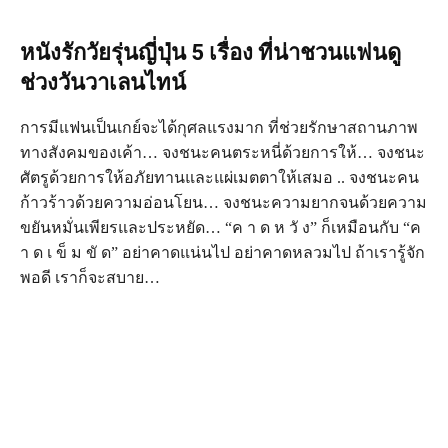
หนังรักวัยรุ่นญี่ปุ่น 5 เรื่อง ที่น่าชวนแฟนดู
ช่วงวันวาเลนไทน์
การมีแฟนเป็นเกย์จะได้กุศลแรงมาก ที่ช่วยรักษาสถานภาพ
ทางสังคมของเค้า… จงชนะคนตระหนี่ด้วยการให้… จงชนะ
ศัตรูด้วยการให้อภัยทานและแผ่เมตตาให้เสมอ .. จงชนะคน
ก้าวร้าวด้วยความอ่อนโยน… จงชนะความยากจนด้วยความ
ขยันหมั่นเพียรและประหยัด… “ค า ด ห วั ง” ก็เหมือนกับ “ค
า ด เ ข็ ม ขั ด” อย่าคาดแน่นไป อย่าคาดหลวมไป ถ้าเรารู้จัก
พอดี เราก็จะสบาย…