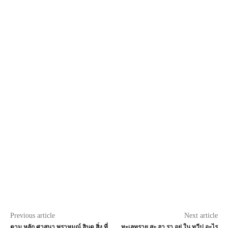
Previous article
Next article
ตาม หลัก ศาสนา พราหมณ์ ฮินดู สิ่ง ที่
ทะเลทราย สะ ฮา รา อยู่ ใน ทวีป อะไร