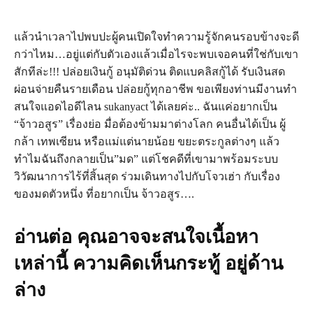
แล้วนำเวลาไปพบปะผู้คนเปิดใจทำความรู้จักคนรอบข้างจะดี
กว่าไหม…อยู่แต่กับตัวเองแล้วเมื่อไรจะพบเจอคนที่ใช่กับเขา
สักทีล่ะ!!! ปล่อยเงินกู้ อนุมัติด่วน ติดแบคลิสกู้ได้ รับเงินสด
ผ่อนจ่ายคืนรายเดือน ปล่อยกู้ทุกอาชีพ ขอเพียงท่านมีงานทำ
สนใจแอดไอดีไลน sukanyact ได้เลยค่ะ.. ฉันแค่อยากเป็น
“จ้าวอสูร” เรื่องย่อ มื่อต้องข้ามมาต่างโลก คนอื่นได้เป็น ผู้
กล้า เทพเซียน หรือแม่แต่นายน้อย ขยะตระกูลต่างๆ แล้ว
ทำไมฉันถึงกลายเป็น”มด” แต่โชคดีที่เขามาพร้อมระบบ
วิวัฒนาการไร้ที่สิ้นสุด ร่วมเดินทางไปกับโจวเฮ่า กับเรื่อง
ของมดตัวหนึ่ง ที่อยากเป็น จ้าวอสูร….
อ่านต่อ คุณอาจจะสนใจเนื้อหา
เหล่านี้ ความคิดเห็นกระทู้ อยู่ด้าน
ล่าง