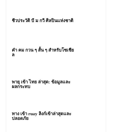
ชีวประวัติ บี ม กวี ศิลปินแห่งชาติ
คํา คม กวน ๆ สั้น ๆ สำหรับโซเชีย
ล
พายุ เข้า ไทย ล่าสุด: ข้อมูลและ
ผลกระทบ
ทาง เข้า ruay ลิงก์เข้าล่าสุดและ
ปลอดภัย