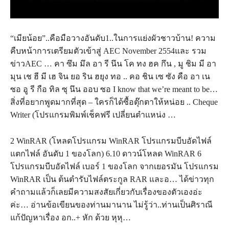
“เมียน้อย”..คือมือวางอันดับ1..ในการแย่งผัวชาวบ้าน! ความ
คืบหน้าการเตรียมตัวเข้าสู่ AEC November 2554และ รวม
ข่าวAEC … คา ซึม มึล อา รี นึน โค ทง ฮค กึน , มู ชิม มี อา
มุน เช ฮี มี เฮ จิน ยอ ริน ฮยุง ทอ .. คอ ชิน เซ ซัง คือ อา เน
ซอ อู รี กือ ทิล ซุ นึน ออบ ซอ I know that we’re meant to be…
สิ่งที่อยากพูดมากที่สุด – ใครก็ได้ซื้อตุ๊กตาให้หน่อย .. Cheque
Writer (โปรแกรมพิมพ์เช็คฟรี เปลี่ยนตำแหน่ง …
2 WinRAR (โหลดโปรแกรม WinRAR โปรแกรมบีบอัดไฟล์
แตกไฟล์ อันดับ 1 ของโลก) 6.10 ดาวน์โหลด WinRAR 6
โปรแกรมบีบอัดไฟล์ เบอร์ 1 ของโลก จากเยอรมัน โปรแกรม
WinRAR เป็น ต้นตำรับไฟล์ตระกูล RAR และอ… ได้ข่าวทุก
คำถามแล้วก็เลยมีความสงสัยเกี่ยวกับเรื่องของตัวเองอ่ะ
ค่ะ… อ่านข้อเขียนของท่านมานาน ไม่รู้ว่า..ท่านเป็นศิราณี
แก้ปัญหาเรื่อง อก..+ หัก ด้วย หุหุ…