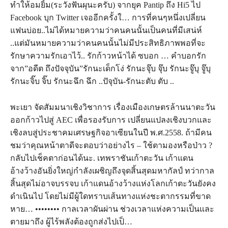
ทำให้อมยิ้ม(ระวังฟันผุนะครับ) จากยุค Pantip ถึง Hi5 ไป
Facebook บุก Twitter เจออีกครั้งใ… การที่คนๆหนึ่งเปลี่ยน
แฟนบ่อย..ไม่ได้หมายความว่าคนคนนั้นเป็นคนที่มีเสน่ห์
..แต่มันหมายความว่าคนคนนั้นไม่มีประสิทธิภาพพอที่จะ
รักษาความรักเอาไว้.. รักก้าวหน้าได้ ซบอก … คำบอกรัก
จาก”อดีต ถึงปัจจุบัน”รักนะเด็กโง่ รักนะจุ๊บ จุ๊บ รักนะจู๊บุ จู๊บุ
รักนะจิ๊บ จิ๊บ รักนะฉึก ฉึก ..ปัจุบัน-รักนะตับ ตับ ..
พะเยา จัดสัมมนาเชิงวิชาการ เรื่องเมืองเกษตรล้านนาตะวัน
ออกก้าวไปสู่ AEC เพื่อรองรับการ เปลี่ยนแปลงเชิงบวกและ
เชิงลบสู่ประชาคมเศรษฐกิจอาเซียนในปี พ.ศ.2558. ถ้ามีคน
ชมว่าคุณหน้าตาดีจะตอบว่าอย่างไร – ใช้ตามองหรือป่าว ?
กลับไปเช็คตาก่อนได้นะ. เทพราชันเก้าตะวัน เก้าแดน
อ้างว้างอันยิ่งใหญ่กำลังเผชิญถึงจุดสิ้นสุดมหากัลป์ ทว่ากาล
สิ้นสุดไม่อาจบรรจบ เก้าแดนอ้างว้างแห่งโลกเก้าตะวันยังคง
ดำเนินไป โดยไม่มีผู้ใดทราบเส้นทางแห่งชะตากรรมที่ขาด
หาย… •••••••• กาลเวลาผันผ่าน ช่วงเวลาแห่งความเป็นและ
ตายมาถึง ผู้ไร้พลังต้องถูกส่งไปเป็…