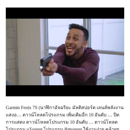
Garmin Fenix 7S (นาฬิกาอัจฉริยะ มัลติสปอร์ต เลนส์พลังงาน
แสงอ… ดาวน์โหลดโปรแกรม เพิ่มเติมอีก 10 อันดับ … ปิด
การแสดง ดาวน์โหลดโปรแกรม 10 อันดับ … ดาวน์โหลด
โปรแกรม uTorrent โปรแกรม Bittorrent ใช้งานง่าย คล้ายๆ