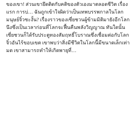
ของเขา! ส่วนเขายึดติดกับคติของตัวเองมาตลอดชีวิต เรื่อง
แรก การบ่… ฉันถูกเข้าใจผิดว่าเป็นเทพบรรพกาลในโลก
มนุษย์จิ๋วซะงั้น? เรื่องราวของเซี่ยชวนผู้ข้ามมิติมายังอีกโลก
นึงซึ่งเป็นเวลาก่อนที่โลกจะฟื้นคืนพลังวิญญาณ ทันใดนั้น
เซี่ยชวนก็ได้รับประตูทองสัมฤทธิ์โบราณซึ่งเชื่อมต่อกับโลก
จิ๋วอันไร้ขอบเขต เขาพบว่าสิ่งมีชีวิตในโลกนี้มีขนาดเล็กเท่า
มด เขาสามารถทำให้เกิดพายุที่…