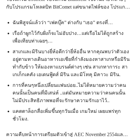
กับโปรแกรมโหลดบิท BitComet แต่ขนาดไฟล์ของ โปรแก…
ฉันพิสูจน์แล้วว่า “เฟคบุ๊ค” ต่างกับ “เธอ” ตรงที่…
เรือถ้าผูกไว้กับฝั่งก็จะไม่อับปาง…แต่เรือไม่ได้ถูกสร้าง
เพื่อเทียบท่าเฉยๆ…
สาเกและมิรินบางยี่ห้อดีกว่ายี่ห้ออื่น หากคุณพบว่าตัวเอง
อยู่ตามทางเดินอาหารเอเชียที่กำลังมองหาสาเกหรือมิริน
ทำกับข้าว ให้มองหาแบรนด์ต่างๆ เช่น สาเกทาการะ สา
เกเก็กเคคัง เอเดนฟู้ดส์ มิริน และมิโทคุ มิคาวะ มิริน.
การที่คนๆหนึ่งเปลี่ยนแฟนบ่อย..ไม่ได้หมายความว่าคน
คนนั้นเป็นคนที่มีเสน่ห์ ..แต่มันหมายความว่าคนคนนั้น
ไม่มีประสิทธิภาพพอที่จะรักษาความรักเอาไว้..
แคตตาล็อกสื่อเพิ่มขึ้นทุกวันเมื่อ เกมใหม่ เผยแพร่ทุก
ชั่วโมง.
ความคืบหน้าการเตรียมตัวเข้าสู่ AEC November 2554แล…