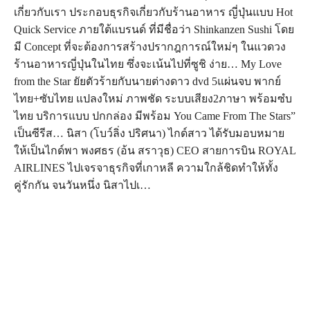
เกี่ยวกับเรา ประกอบธุรกิจเกี่ยวกับร้านอาหาร ญี่ปุ่นแบบ Hot
Quick Service ภายใต้แบรนด์ ที่มีชื่อว่า Shinkanzen Sushi โดย
มี Concept ที่จะต้องการสร้างปรากฎการณ์ใหม่ๆ ในแวดวง
ร้านอาหารญี่ปุ่นในไทย ซึ่งจะเน้นไปที่ซูชิ ง่าย… My Love
from the Star ยัยตัวร้ายกับนายต่างดาว dvd 5แผ่นจบ พากย์
ไทย+ซับไทย แปลงใหม่ ภาพชัด ระบบเสียง2ภาษา พร้อมซํบ
ไทย บริการแบบ ปกกล่อง มีพร้อม You Came From The Stars”
เป็นซีรีส… นิสา (โบว์ลิ่ง ปริศนา) ไกด์สาว ได้รับมอบหมาย
ให้เป็นไกด์พา พงศธร (อ้น สราวุธ) CEO สายการบิน ROYAL
AIRLINES ไปเจรจาธุรกิจที่เกาหลี ความใกล้ชิดทำให้ทั้ง
คู่รักกัน จนวันหนึ่ง นิสาไปเ…