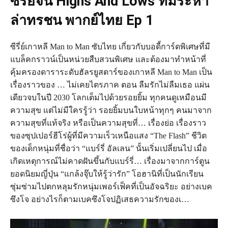
ซีรี่ย์จีน Highs And Lows ทีมระห่ำ
ล่าทรชน พากย์ไทย Ep 1
ซีรี่ย์เกาหลี Man to Man ซับไทย เกี่ยวกับบอดี้การ์ดพิเศษที่มี
แบล็คกราวน์เป็นหน่วยสืบสวนพิเศษ และต้องมาทำหน้าที่
คุ้มครองดาราระดับฮัลรยูสตาร์ของเกาหลี Man to Man เป็น
เรื่องราวของ … ไม่เคยไตรภาค ตอน ลืมรักไม่ลืมเธอ แผ่น
เดียวจบในปี 2030 โลกเต็มไปด้วยรอยยิ้ม ทุกคนดูเหมือนมี
ความสุข แต่ไม่มีใครรู้ว่า รอยยิ้มบนใบหน้าทุกๆ คนมาจาก
ความสุขที่แท้จริง หรือเป็นความสุขที่… เรื่องย่อ เรื่องราว
ของซุปเปอร์ฮีโร่ผู้ที่มีความเร็วเหนือแสง “The Flash” ชีวิต
ของเด็กหนุ่มที่ชื่อว่า “แบร์รี่ อัลเลน” นั้นเริ่มเปลี่ยนไป เมื่อ
เกิดเหตุการณ์ไม่คาดฝันขึ้นกับแบร์รี่… เรื่องมาจากการ์ตูน
ยอดนิยมญี่ปุ่น “แกล้งจุ๊บให้รู้ว่ารัก” โอฮานิที่เป็นนักเรียน
ซุ่มซ่ามไปตกหลุมรักหนุ่มเพอร์เฟ็คที่เป็นอัจฉริยะ อย่างเบค
ซึงโจ อย่างไรก็ตามเบคซึงโจปฏิเสธความรักของเ…