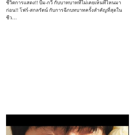
ชีวิตการแสดง!! บีม-กวี กับบาทบาทที่ไม่เคยเห็นที่ไหนมา
ก่อน!! โฟร์-สกลรัตน์ กับการฉีกบทบาทครั้งสำคัญที่สุดใน
ชีว…