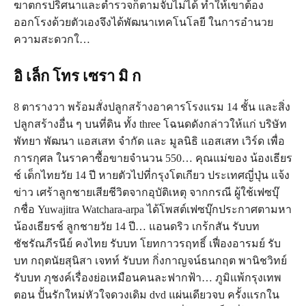
ฆาตกรปริศนาและตำรวจก็ตามจับไม่ได้ ทำให้เขาต้อง
ออกโรงด้วยตัวเองจึงได้พัฒนาเทคโนโลยี ในการอำนวย
ความสะดวกใ…
อิ เล็ก โทร เซรา มิ ก
8 ตารางวา พร้อมสั่งปลูกสร้างอาคารโรงแรม 14 ชั้น และสิ่ง
ปลูกสร้างอื่น ๆ บนที่ดิน ทั้ง three โฉนดดังกล่าวให้แก่ บริษัท
พัทยา พัฒนา แอสเสท จำกัด และ มูลนิธิ แอสเสท เวิร์ด เพื่อ
การกุศล ในราคาซื้อขายจำนวน 550… คุณแม่ของ น้องเธียร
ช์ เด็กไทยวัย 14 ปี หายตัวไปที่กรุงโตเกียว ประเทศญี่ปุ่น แจ้ง
ข่าว เศร้าลูกชายเสียชีวิตจากอุบัติเหตุ จากกรณี ผู้ใช้เฟซบุ๊
กชื่อ Yuwajitra Watchara-arpa ได้โพสต์เฟซบุ๊กประกาศตามหา
น้องเธียรช์ ลูกชายวัย 14 ปี… แอนดริว เกร้กสัน รับบท
ชัชรัณภีรนีย์ คงไทย รับบท โยทกาวรฤทธิ์ เฟื่องอารมย์ รับ
บท กฤตนัยสุนิสา เจทท์ รับบท กิ่งกาญจน์ธนกฤต พานิชวิทย์
รับบท ภุชงค์เรื่องย่อเหมือนคนละฟากฟ้า… ภูมิแพ้กรุงเทพ
ตอน ปั้นรักใหม่หัวใจดวงเดิม dvd แผ่นเดียวจบ ครั้งแรกใน