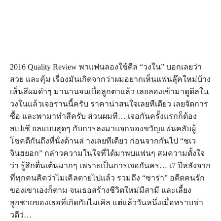
2016 Quality Review พาแฟนลองใช้ดีล “วงใน” บอกเลยว่า
สวย และคุ้ม เรื่องมันเกิดจากว่าผมอยากเห็นแฟนลุ๊คใหม่บ้าง
เห็นสีผมดำๆ มานานจนเบื่อลูกตาแล้ว เลยลองเข้ามาดูดีลใน
วงในแล้วเจอรานนี้ครับ ราคาน่าสนใจเลยทีเดียว เลยจัดการ
ซื้อ และพามาทำสีครับ ส่วนผมที… เจอกันครั้งแรกก็ต้อง
สเปเชี ยลแบบสุดๆ กับการลงมาแจกของขวัญแฟนคลับผู้
โชคดีกันถึงที่นั่งด้านล่ างเลยทีเดียว ก่อนจากกันไป “ชเว
จินฮยอก” กล่าวความในใจที่ได้มาพบแฟนๆ สมความตั้งใจ
ว่า รู้สึกตื่นเต้นมากๆ เพราะเป็นการเจอกันคร… เ7 ปีหลังจาก
ที่ทุกคนคิดว่าไมเคิลตายไปแล้ว รวมถึง “ซาร่า” อดีตคนรัก
ของเขาเองก็ตาม จนเธอสร้างชีวิตใหม่มีสามี และเลี้ยง
ลูกชายของเธอที่เกิดกับไมเคิล แต่แล้ววันหนึ่งเมื่อทราบข่า
วดีว่…