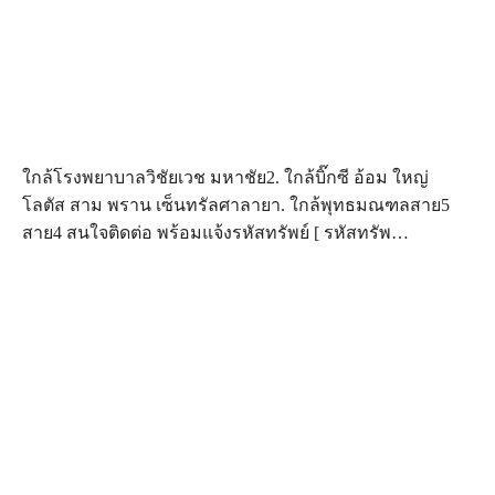
ใกล้โรงพยาบาลวิชัยเวช มหาชัย2. ใกล้บิ๊กซี อ้อม ใหญ่
โลตัส สาม พราน เซ็นทรัลศาลายา. ใกล้พุทธมณฑลสาย5
สาย4 สนใจติดต่อ พร้อมแจ้งรหัสทรัพย์ [ รหัสทรัพ…