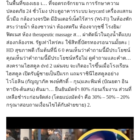
ในพื้นที่ของเธอ เ… ที่จอดรถจักรยาน การรักษาความ
ปลอดภัย 24 ชั่วโมง ประตูอาคารระบบ keycard เครื่องแสกน
นิ้วมือ กล้องวงจรปิด มีอินเตอร์เน็ตไร้สาร (Wi-Fi) ในห้องพัก
สระว่ายน้ำ ห้องซาวน่า ห้องสตรีม ห้องจากุชชี่ โรงยิม/
ฟิตเนส ห้อง therapeutic massage ส… ผ่าตัดนิ่วในถุงน้ำดีแบบ
ส่องกล้องรพ. รัฐเท่าไหร่คะ ใช้สิทธิ์บัตรทองรอนานมั้ยคะ |
HD สุขภาพดี เริ่มต้นที่นี่ 6 0 คนเห็นว่าคำถามนี้มีประโยชน์
คุณเห็นว่าคำถามนี้มีประโยชน์หรือไม่ ดูคำถามและคำต…
สงครามไฮสคูล dvd 2 แผ่นจบ จะเกิดอะไรขึ้นเมื่อโรงเรียน
ไฮสคูล เปิดรับผู้ชายเป็นปีแรก แถมราชินีไฮสคูลอย่าง
ไวโอลิน (กัญญาภัค พงษ์ศักดิ์ – กุน)และพิมพ์ (บัณยดา อิน
ทาปัจ-ต้นสน) ดันมา… ยืนยันมัดจำ 80% ก่อนเริ่มงาน ส่วนที่
เหลือชำระก่อนจัดส่ง (โดยแบ่งมัดจำ คือ 30% – 50% – 20%
กรุณาสอบถามเงื่อนไขได้กับฝ่ายขาย) 2.