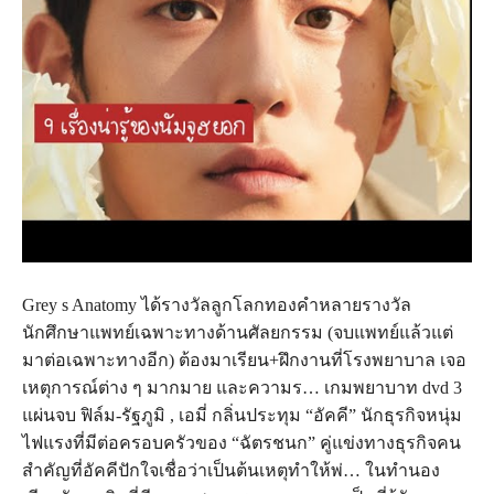
Grey s Anatomy ได้รางวัลลูกโลกทองคำหลายรางวัล
นักศึกษาแพทย์เฉพาะทางด้านศัลยกรรม (จบแพทย์แล้วแต่
มาต่อเฉพาะทางอีก) ต้องมาเรียน+ฝึกงานที่โรงพยาบาล เจอ
เหตุการณ์ต่าง ๆ มากมาย และความร… เกมพยาบาท dvd 3
แผ่นจบ ฟิล์ม-รัฐภูมิ , เอมี่ กลิ่นประทุม “อัคคี” นักธุรกิจหนุ่ม
ไฟแรงที่มีต่อครอบครัวของ “ฉัตรชนก” คู่แข่งทางธุรกิจคน
สำคัญที่อัคคีปักใจเชื่อว่าเป็นต้นเหตุทำให้พ่… ในทำนอง