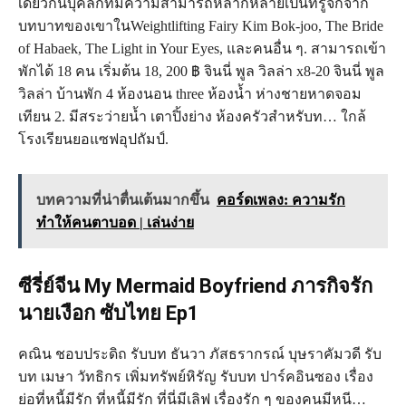
เดียวกันบุคลิกที่มีความสามารถหลากหลายเป็นที่รู้จักจาก
บทบาทของเขาในWeightlifting Fairy Kim Bok-joo, The Bride
of Habaek, The Light in Your Eyes, และคนอื่น ๆ. สามารถเข้า
พักได้ 18 คน เริ่มต้น 18, 200 ฿ จินนี่ พูล วิลล่า x8-20 จินนี่ พูล
วิลล่า บ้านพัก 4 ห้องนอน three ห้องน้ำ ห่างชายหาดจอม
เทียน 2. มีสระว่ายน้ำ เตาปิ้งย่าง ห้องครัวสำหรับท… ใกล้
โรงเรียนยอแซฟอุปถัมป์.
บทความที่น่าตื่นเต้นมากขึ้น
คอร์ดเพลง: ความรัก
ทำให้คนตาบอด | เล่นง่าย
ซีรี่ย์จีน My Mermaid Boyfriend ภารกิจรัก
นายเงือก ซับไทย Ep1
คณิน ชอบประดิถ รับบท ธันวา ภัสธรากรณ์ บุษราคัมวดี รับ
บท เมษา วัทธิกร เพิ่มทรัพย์หิรัญ รับบท ปาร์คอินซอง เรื่อง
ย่อที่หนี้มีรัก ที่หนี้มีรัก ที่นี่มีเลิฟ เรื่องรัก ๆ ของคนมีหนี…