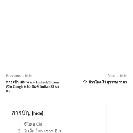
Previous article
Next article
ทาง เข้า เล่น Www Imifast28 Com
น้ํา ข้าวโพด ไร่ สุวรรณ ราคา
เปิด Google แล้ว พิมพ์ Imifast28 นะ
คะ
สารบัญ
[hide]
ซีไอเอ Cia
อิ เล็ก โทร เซรา มิ ก