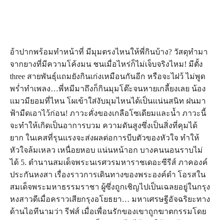
อ้าปากพร้อมทำหน้าที่ มีมุมตรงไหนให้พี่กินบ้าง? วัสดุทำมา
จากยางที่มีความโค้งมน ชนเมื่อไหร่ก็ไม่เจ็บจริงไหม! มีตั้ง
three สายพันธุ์แถมยังกินเก่งเหมือนกันอีก หรือจะไฝว้ ไม่พูด
พร่ำทำเพลง…พี่หมีมาถึงก็กินมุมโต๊ะจนหายเกลี้ยงเลย น้อง
แมวมียอมที่ไหน โผเข้าใส่งับมุมไหนได้เป็นแน่นสนิท ฝนมา
ฟ้ามืดเอาไว้ก่อน! ภาวะคั่งของเกลือโซเดียมและน้ำ ภาวะนี้
จะทำให้เกิดเป็นอาการบวม ความดันสูงซึ่งเป็นสิ่งที่คุมได้
ยาก ในเคสที่รุนแรงจะส่งผลต่อการบีบตัวของหัวใจ ทำให้
หัวใจล้มเหลว เหนื่อยหอบ แน่นหน้าอก บางคนนอนราบไม่
ได้ 5. ตำนานสมเด็จพระนเรศวรมหาราชเดอะซีรีส์ ภาคองค์
ประกันหงสา เรื่องราวการเดินทางของพระองค์ดำ โอรสใน
สมเด็จพระมหาธรรมราชา ผู้ซึ่งถูกเชิญไปเป็นเฉลยอยู่ในกรุง
หงสาวดีเมื่อคราวเสียกรุงอโยธยา… มหาเศรษฐีอัจฉริยะทาง
ด้านไอทีนามว่า รีฟส์ เมื่อเพื่อนรักของเขาถูกฆาตกรรมโดย