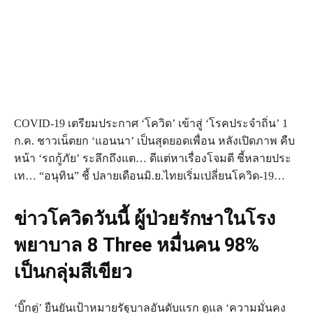
COVID-19 เตรียมประกาศ ‘โควิด’ เข้าสู่ ‘โรคประจำถิ่น’ 1
ก.ค. ชาวเน็ตยก ‘แอนนา’ เป็นสุดยอดเพื่อน หลังเปิดภาพ คืบ
หน้า ‘รถกู้ภัย’ ระลึกถึงแต… ดีแต่หาเรื่องโจมตี ชี้หลายประ
เท… “อนุทิน” ชี้ ปลายเดือนมิ.ย.ไทยเริ่มเปลี่ยนโควิด-19…
ข่าวโควิดวันนี้ ผู้ป่วยรักษาในโรง
พยาบาล 8 Three หมื่นคน 98%
เป็นกลุ่มสีเขียว
‘บิ๊กตู่’ ยืนยันเป้าหมายรัฐบาลอันดับแรก ดูแล ‘ความมั่นคง