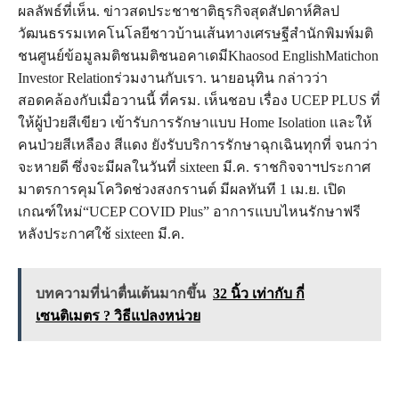
ผลลัพธ์ที่เห็น. ข่าวสดประชาชาติธุรกิจสุดสัปดาห์ศิลป
วัฒนธรรมเทคโนโลยีชาวบ้านเส้นทางเศรษฐีสำนักพิมพ์มติ
ชนศูนย์ข้อมูลมติชนมติชนอคาเดมีKhaosod EnglishMatichon
Investor Relationร่วมงานกับเรา. นายอนุทิน กล่าวว่า
สอดคล้องกับเมื่อวานนี้ ที่ครม. เห็นชอบ เรื่อง UCEP PLUS ที่
ให้ผู้ป่วยสีเขียว เข้ารับการรักษาแบบ Home Isolation และให้
คนป่วยสีเหลือง สีแดง ยังรับบริการรักษาฉุกเฉินทุกที่ จนกว่า
จะหายดี ซึ่งจะมีผลในวันที่ sixteen มี.ค. ราชกิจจาฯประกาศ
มาตรการคุมโควิดช่วงสงกรานต์ มีผลทันที 1 เม.ย. เปิด
เกณฑ์ใหม่“UCEP COVID Plus” อาการแบบไหนรักษาฟรี
หลังประกาศใช้ sixteen มี.ค.
บทความที่น่าตื่นเต้นมากขึ้น
32 นิ้ว เท่ากับ กี่
เซนติเมตร ? วิธีแปลงหน่วย