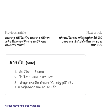
Previous article
Next article
พระ ราช พิธี ใด เป็น พระ ราช พิธีการ
บริเวณ ใด ของ ทวีป อเมริกาใต้ ที่ มี
เสด็จ ขึ้น ครอง สิริ ราช สมบัติ ของ
ประชากร เข้าไป ตั้ง ถิ่นฐาน อย่าง
พระ มหา กษัตริย์
หนาแน่น
สารบัญ
[hide]
สัตว์ในป่า Biome
ไบโอมบนบก 7 ประเภท
คำพูด กระติก ทำเอา “ป๋อ ณัฐวุฒิ” เริ่ม
ระแวงผู้จัดการของตัวเองแล้ว
บทความล่าสุด