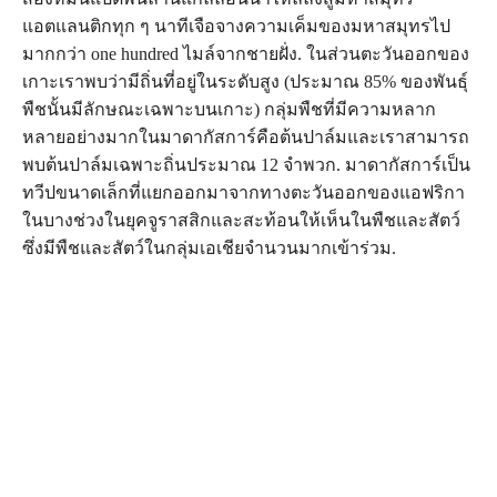
แอตแลนติกทุก ๆ นาทีเจือจางความเค็มของมหาสมุทรไป
มากกว่า one hundred ไมล์จากชายฝั่ง. ในส่วนตะวันออกของ
เกาะเราพบว่ามีถิ่นที่อยู่ในระดับสูง (ประมาณ 85% ของพันธุ์
พืชนั้นมีลักษณะเฉพาะบนเกาะ) กลุ่มพืชที่มีความหลาก
หลายอย่างมากในมาดากัสการ์คือต้นปาล์มและเราสามารถ
พบต้นปาล์มเฉพาะถิ่นประมาณ 12 จำพวก. มาดากัสการ์เป็น
ทวีปขนาดเล็กที่แยกออกมาจากทางตะวันออกของแอฟริกา
ในบางช่วงในยุคจูราสสิกและสะท้อนให้เห็นในพืชและสัตว์
ซึ่งมีพืชและสัตว์ในกลุ่มเอเชียจำนวนมากเข้าร่วม.