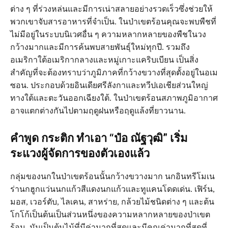
ต่าง ๆ ที่ร่วงหล่นและมีการเน่าสลายอย่างรวดเร็วซึ่งช่วยให้
พวกเขาจับสารอาหารที่จำเป็น. ในป่าเขตร้อนคุณจะพบพืชที่
ไม่มีอยู่ในระบบนิเวศอื่น ๆ ความหลากหลายของพืชในวง
กว้างมากและมีการค้นพบสายพันธุ์ใหม่ทุกปี. รวมถึง
อเมริกาใต้อเมริกากลางและหมู่เกาะแคริบเบียน เป็นสิ่ง
สำคัญที่จะต้องทราบว่าภูมิภาคที่กว้างขวางที่สุดตั้งอยู่ในอเม
ซอน. ประกอบด้วยอินเดียศรีลังกาและทวีปเอเชียส่วนใหญ่
ทางใต้และตะวันออกเฉียงใต้. ในป่าเขตร้อนสภาพภูมิอากาศ
อาจแตกต่างกันไปตามฤดูฝนหรือฤดูแล้งที่ยาวนาน.
คำพูด กระติก ทำเอา “ป๋อ ณัฐวุฒิ” เริ่ม
ระแวงผู้จัดการของตัวเองแล้ว
กลุ่มของนกในป่าเขตร้อนนั้นกว้างขวางมาก นกอินทรีโมเน
ร่านกฮูกแว่นนกแก้วสีแดงนกแก้วและทูแคนโดดเด่น. เฟิร์น,
มอส, เวอร์ตับ, ไลเคน, สาหร่าย, กล้วยไม้ชนิดต่าง ๆ และต้น
โกโก้เป็นต้นเป็นส่วนหนึ่งของความหลากหลายของป่าเขต
ร้อน. มันเป็นต้นไม้ที่มีค่ามากที่สุดและมีคุณค่ามากที่สุดที่