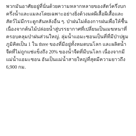
พวกมันอาศัยอยู่ที่นั่นด้วยความหลากหลายของสัตว์ครึ่งบก
ครึ่งน้ำและแมลงโดยเฉพาะอย่างยิ่งด้วงมดผีเสื้อผีเสื้อและ
สัตว์ไม่มีกระดูกสันหลังอื่น ๆ. ป่าฝนไม่ต้องการฝนเพื่อให้ชื้น
เนื่องจากต้นไม้ปล่อยน้ำสู่บรรยากาศที่เปลี่ยนเป็นเมฆหนาที่
ครอบคลุมป่าฝนส่วนใหญ่. ลุ่มน้ำแอมะซอนเป็นที่ที่มีป่าปฐม
ภูมิคิดเป็น 1 ใน three ของที่มีอยู่ทั้งหมดบนโลก และผลิตน้ำ
จืดที่ไม่ถูกแช่แข็งถึง 20% ของน้ำจืดที่มีบนโลก เนื่องจากมี
แม่น้ำแอมะซอน อันเป็นแม่น้ำสายใหญ่ที่สุดมีความยาวถึง
6,900 กม.