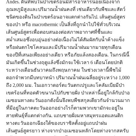
Andes. ดินที่พบในป่าเขตร้อนมีสารอาหารน้อยเนื่องจาก
อุณหภูมิสูงและปริมาณน้ำฝนคงที่ เช่นเดียวกับพืชและสัตว์
ชนิดของดินในป่าเขตร้อนอาจแตกต่างกันไป. เส้นศูนย์สูตร
ของป่า หรือ macrothermic เป็นสิ่งที่ถูกนำไปใช้ทั่วบริเวณ
เส้นศูนย์สูตรเพื่อตอบสนองต่อสภาพอากาศที่ชื้นและ
สม่ำเสมอซึ่งอบอุ่นอย่างต่อเนื่องไม่ได้สัมผัสกับน้ำค้างแข็ง
หรือฝนตกไซโคลนและมีปริมาณน้ำฝนมากมายทุกเดือน
ของปีที่เสนอเพียงอย่างเดียว หรือภัยแล้งสองเดือน. ในกรณีนี้
มันเกิดขึ้นในช่วงฤดูแล้งซึ่งมักจะใช้เวลา 6 เดือนโดยปกติ
ระหว่างเดือนธันวาคมถึงพฤษภาคม ในช่วงเวลานี้พืชไม้
ดอกจำพวกมีบทบาทนำ ปริมาณน้ำฝนเฉลี่ยอยู่ระหว่าง 1,000
ถึง 2,000 มม. ในเอกวาดอร์ตะวันตกเปรูและโคลัมเบียมีป่า
เขตร้อนที่ทอดตัวขนานไปกับชายฝั่ง ป่าเหล่านี้อยู่ใกล้กับป่าอ
เมซอนทางตะวันออกดังนั้นจึงพบพืชสกุลเดียวกันจำนวนมาก
ที่มีอยู่ในภาคตะวันออกอย่างไรก็ตามพวกเขามักจะอยู่ใน
สายพันธุ์ที่แตกต่างกัน. แถบชายฝั่งมหาสมุทรแอตแลนติก
ทางตะวันออกเฉียงใต้ของบราซิลตั้งอยู่แถบป่าฝน
เส้นศูนย์สูตรยาว ห่างจากป่าอเมซอนหลักโดยห่างจากสครับ