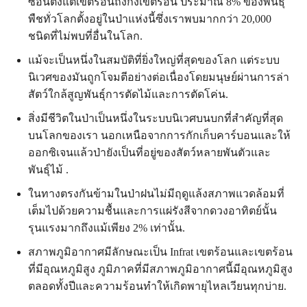
ซอนตั้งแต่เขตร้อนถึงกึ่งเขตร้อน ประมาณ 8% ของพันธุ์
พืชทั่วโลกตั้งอยู่ในป่าแห่งนี้ซึ่งเราพบมากกว่า 20,000
ชนิดที่ไม่พบที่อื่นในโลก.
แม้จะเป็นหนึ่งในสมบัติที่ยิ่งใหญ่ที่สุดของโลก แต่ระบบ
นิเวศของมันถูกโจมตีอย่างต่อเนื่องโดยมนุษย์ผ่านการล่า
สัตว์ใกล้สูญพันธุ์การตัดไม้และการตัดโค่น.
สิ่งมีชีวิตในป่าเป็นหนึ่งในระบบนิเวศบนบกที่สำคัญที่สุด
บนโลกของเรา นอกเหนือจากการกักเก็บคาร์บอนและให้
ออกซิเจนแล้วป่ายังเป็นที่อยู่ของสัตว์หลายพันตัวและ
พันธุ์ไม้ .
ในทางตรงกันข้ามในป่าฝนไม่มีฤดูแล้งสภาพแวดล้อมที่
เต็มไปด้วยความชื้นและการแผ่รังสีจากดวงอาทิตย์นั้น
รุนแรงมากถึงแม้เพียง 2% เท่านั้น.
สภาพภูมิอากาศมีลักษณะเป็น Infrat เขตร้อนและเขตร้อน
ที่มีอุณหภูมิสูง ภูมิภาคที่มีสภาพภูมิอากาศนี้มีอุณหภูมิสูง
ตลอดทั้งปีและความร้อนทำให้เกิดพายุไหลเวียนทุกบ่าย.