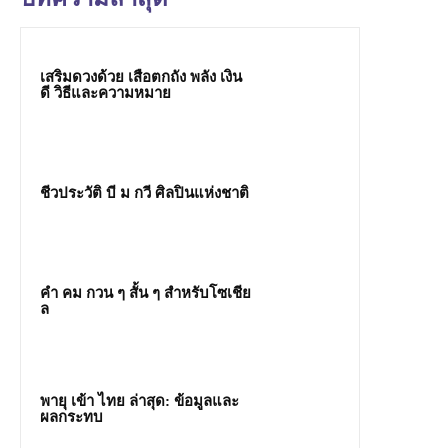
เสริมดวงด้วย เสือตกถัง พลัง เงิน
ดี วิธีและความหมาย
ชีวประวัติ บี ม กวี ศิลปินแห่งชาติ
คํา คม กวน ๆ สั้น ๆ สำหรับโซเชีย
ล
พายุ เข้า ไทย ล่าสุด: ข้อมูลและ
ผลกระทบ