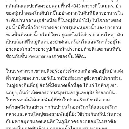
กลันตันและปะหังครอบคลุมพื้นที่ 4343 ตารางกิโลเมตร. ป่า
ของลุ่มน้ำคองโกเติบโตขึ้นอย่างมากในดินที่มีสารอาหารใน
ระดับปานกลาง (อย่างน้อยก็ในหมู่ดินป่าไม้) ในใจกลางของ
ลุ่มน้ำมีพื้นที่กว้างขวางของป่าพรุและหนองน้ำและบางส่วน
ของพื้นที่เหล่านี้จะไม่มีใครอยู่และไม่ได้สำรวจส่วนใหญ่. มัน
เป็นบล็อกที่ใหญ่ที่สุดของป่าฝนเขตร้อนในแอฟริกาตั้งอยู่ใน
อ่างคองโกสร้างอ่างรูปเกือกม้าประกอบด้วยหินตะกอนที่ทับ
ซ้อนกับชั้น Precambrian เก่าของชั้นใต้ดิน.
ในบรรดาพวกเขาพบลิงอุรังอุตังเจ้าคณะที่อาศัยอยู่ในป่าแห่ง
ที่ราบลุ่มของเกาะบอร์เนียวหรือเสือมลายูซึ่งหายไปจากส่วน
ใหญ่ของถิ่นที่อยู่ สัตว์ที่มีขนาดเล็กที่สุด ได้แก่ ไก่ฟ้าภูเขา,
นกยูง, ถิ่นกำเนิดของคาบสมุทรมลายูและสุนัขจิ้งจอกบิน .
ในบรรดาต้นไม้สายพันธุ์ที่พบในป่าแคริบเบียนมีความ
คล้ายคลึงกันอย่างมากกับป่าฝนในอเมริกาใต้และอเมริกา
กลางและส่วนใหญ่ของสายพันธุ์นี้ยังใช้ร่วมกับทวีป. มันตรง
กับมหาสมุทรแอตแลนติกในภูมิภาคของเบเลมในบราซิล
สองหมื่นแปดพันล้านแกลลอนน้ำไหลลงสู่มหาสมุทร