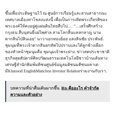
ขึ้นเพื่อประดิษฐานไว้ ณ ศูนย์การเรียนรู้และสวนสาธารณะ
เทศบาลเมืองท่าโขลงแห่งนี้ เพื่อเป็นการเทิดพระเกียรติของ
พระองค์ให้คงอยู่คู่แผ่นดินไทยสืบไป…. “…เสร็จศึกสร้าง
กรุงธน สืบนุสนธิ์แผ่ไพศาล สามโลกสิ้นแหลกลาญ นาม
ตากสินไป่สินเอย” นาวาเอกทองย้อย แสงสินชัย ประพันธ์.
ชุมนุมที่พระเจ้าตากสินยกทัพไปปราบและได้ลูกช้างเผือก
ของหัวหน้าชุมนุมคือ ชุมนุมเจ้าพระฝาง. ข่าวสดประชาชาติ
ธุรกิจสุดสัปดาห์ศิลปวัฒนธรรมเทคโนโลยีชาวบ้านเส้นทาง
เศรษฐีสำนักพิมพ์มติชนศูนย์ข้อมูลมติชนมติชนอคาเด
มีKhaosod EnglishMatichon Investor Relationร่วมงานกับเรา.
บทความที่น่าตื่นเต้นมากขึ้น
Rts คืออะไร คำจำกัด
ความและตัวอย่าง