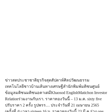
ข่าวสดประชาชาติธุรกิจสุดสัปดาห์ศิลปวัฒนธรรม
เทคโนโลยีชาวบ้านเส้นทางเศรษฐีสำนักพิมพ์มติชนศูนย์
ข้อมูลมติชนมติชนอคาเดมีKhaosod EnglishMatichon Investor
Relationร่วมงานกับเรา. ราคาทองวันนี้ – 13 ม.ค. sixty five
ปรับราคา 2 ครั้ง รูปพรร… ประจำวันที่ 21 เมษายน 2565
(ครั้งที่ 4) เวลา sixteen.16 น. ราคาทองวันนี้ 23 มี.ค.ร่วง one