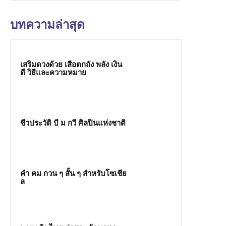
บทความล่าสุด
เสริมดวงด้วย เสือตกถัง พลัง เงิน
ดี วิธีและความหมาย
ชีวประวัติ บี ม กวี ศิลปินแห่งชาติ
คํา คม กวน ๆ สั้น ๆ สำหรับโซเชีย
ล