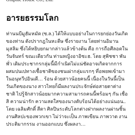
อารยธรรมโลก
ท่านนบีมูฮัมหมัด (ซ.ล.) ได้ให้แบบอย่างในการยกย่องวันเกิด
ของท่าน ดังปรากฎในหะดีษ ซึ่งรายงาน โดยท่านอิมาน
มุสลิม ซึ่งได้หยิบยกมากล่าวแล้วข้างต้น คือ การถือศีลอดใน
วันจันทร์ ขณะเดียวกัน ท่านหญิงอาอิซะฮ. โดย สุพิชชา พัน
พั่ว เดิมประชากรกลุ่มนี้มีกำเนิดไม่แน่ชัดอาจเกิดจากการ
ผสมปนเปทางเชื้อชาติของชนเผ่ากลุ่มแรกๆ ที่อพยพเข้ามา
ในอนุทวีปอินเดี… ร้อน ด้วยสาวน้อยคนนี้ เนื่องในวันนี้เป็น
วันเกิดของนาง สาวไทยก็มีผลงานประจักษ์ต่อสายตาต่าง
ชาติ ไปรู้จักสาวน้อยมากความสามารถคนนี้พร้อมๆ กัน เชื่อ
สิ ความน่ารัก ความสดใสของนางดับร้อนได้อย่างแน่นอน..
โดย เฉลิมศักดิ์ สีดา ศิลปินระดับโลกต่างฝากผลงานผ่านชิ้น
งานศิลปะของพวกเขา ไม่ว่าจะเป็น ภาพเขียน ภาพวาด งาน
ประติมากรรม งานออกแบบ ซึ่งผลงา…