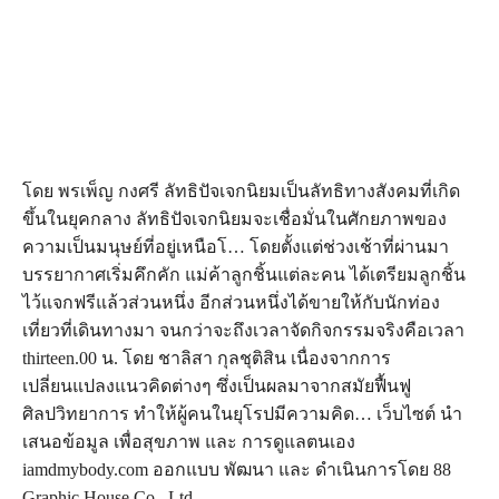
โดย พรเพ็ญ กงศรี ลัทธิปัจเจกนิยมเป็นลัทธิทางสังคมที่เกิด
ขึ้นในยุคกลาง ลัทธิปัจเจกนิยมจะเชื่อมั่นในศักยภาพของ
ความเป็นมนุษย์ที่อยู่เหนือโ… โดยตั้งแต่ช่วงเช้าที่ผ่านมา
บรรยากาศเริ่มคึกคัก แม่ค้าลูกชิ้นแต่ละคน ได้เตรียมลูกชิ้น
ไว้แจกฟรีแล้วส่วนหนึ่ง อีกส่วนหนึ่งได้ขายให้กับนักท่อง
เที่ยวที่เดินทางมา จนกว่าจะถึงเวลาจัดกิจกรรมจริงคือเวลา
thirteen.00 น. โดย ชาลิสา กุลชุติสิน เนื่องจากการ
เปลี่ยนแปลงแนวคิดต่างๆ ซึ่งเป็นผลมาจากสมัยฟื้นฟู
ศิลปวิทยาการ ทำให้ผู้คนในยุโรปมีความคิด… เว็บไซต์ นำ
เสนอข้อมูล เพื่อสุขภาพ และ การดูแลตนเอง
iamdmybody.com ออกแบบ พัฒนา และ ดำเนินการโดย 88
Graphic House Co., Ltd.