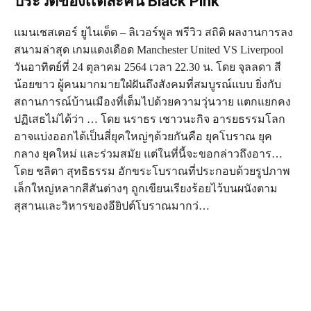
ประวัติของเเต่ละคน Black Pink
แมนเชสเตอร์ ยูไนเต็ด – ลิเวอร์พูล พรีวิว สถิติ ผลงานการลง
สนามล่าสุด เกมแดงเดือด Manchester United VS Liverpool
วันอาทิตย์ที่ 24 ตุลาคม 2564 เวลา 22.30 น. โดย จุลลดา สี
น้อยขาว ผู้คนมากมายใฝ่ฝันถึงสังคมที่สมบูรณ์แบบ ยิ่งกับ
สถานการณ์บ้านเมืองที่เต็มไปด้วยความวุ่นวาย แตกแยกคง
ปฏิเสธไม่ได้ว่า … โดย นราธร เชาวนะกิจ อารยธรรมโลก
อาจแบ่งออกได้เป็นสี่ยุคใหญ่ๆด้วยกันคือ ยุคโบราณ ยุค
กลาง ยุคใหม่ และร่วมสมัย แต่ในที่นี้จะขอกล่าวถึงอาร…
โดย ชลิตา สุทธิธรรม อักขระโบราณที่ประกอบด้วยรูปภาพ
เล็กใหญ่หลากสีสันต่างๆ ถูกเขียนเรียงร้อยไว้บนผนังตาม
สุสานและวิหารของอียิปต์โบราณมากว่…