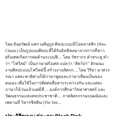
โดย ธันยวัฒน์ แพรวงศ์นุกูล ศิลปะแบบนีโอคลาสสิก (Neo-
Classic) เป็นรูปแบบศิลปะที่ได้รับอิทธิพลมาจากการที่ชาว
ฝรั่งเศสเกิดการต่อต้านระบบฟิ… โดย วัชรากร คำสระคู คำ
ว่า “โฟวิสม์” เป็นภาษาฝรั่งเศส แปลว่า “สัตว์ป่า” ลักษณะ
งานศิลปะแบบโฟวิสม์นี้ สร้างงานจิตรก… โดย วิริยา มาศวร
รณา แต่ละชาติต่างก็มีภาษาพูดและภาษาเขียนเป็นของ
ตนเอง เพื่อใช้ในการติดต่อสื่อสารระหว่างกัน และแต่ละ
ภาษาก็ล้วนแล้วแต่มีที… องค์การศึกษาวิทยาศาสตร์ และ
วัฒนธรรมแห่งสหประชาชาติ… ภาพจิตรกรรมบนผนังและ
เพดานที่ วิหารซิสติน (The Sist…