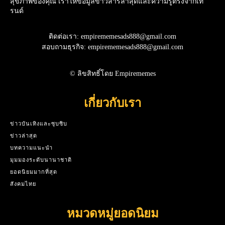
สุขภาพของคุณ เราให้ข้อมูลข่าวสารล่าสุดและความรู้ตรงจากเท
รนด์
ติดต่อเรา: empirememesads888@gmail.com
สอบถามธุรกิจ: empirememesads888@gmail.com
© ลิขสิทธิ์โดย Empirememes
เกี่ยวกับเรา
ข่าวบันเทิงและซุบซิบ
ข่าวล่าสุด
บทความแนะนำ
มุมมองระดับนานาชาติ
ยอดนิยมมากที่สุด
สังคมไทย
หมวดหมู่ยอดนิยม