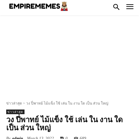
ข่าวล่าสุด
วง ปี่พาทย์ ไม้แข็ง ใช้ เล่น ใน งาน ใด เป็น ส่วน ใหญ่
ข่าวล่าสุด
วง ปี่พาทย์ ไม้แข็ง ใช้ เล่น ใน งาน ใด
เป็น ส่วน ใหญ่
By
admin
March 13, 2022
0
689