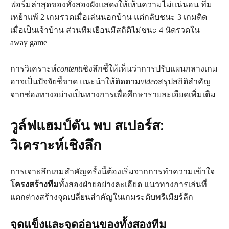
ฟอร์มล่าสุดของทั้งสองฝั่งแสดงให้เห็นความไม่แน่นอน ทีม
เหย้าแพ้ 2 เกมรวดเมื่อเล่นนอกบ้าน แต่กลับชนะ 3 เกมติด
เมื่อเป็นเจ้าบ้าน ส่วนทีมเยือนมีสถิติไม่ชนะ 4 นัดรวดใน
away game
การวิเคราะห์
content
เชิงลึกชี้ให้เห็นว่าการปรับแผนกลางเกม
อาจเป็นปัจจัยชี้ขาด แนะนำให้ติดตาม
video
สรุปสถิติสำคัญ
จากช่องทางอย่างเป็นทางการเพื่อศึกษารายละเอียดเพิ่มเติม
วูล์ฟแฮมป์ตัน พบ สเปอร์ส:
วิเคราะห์เชิงลึก
การเจาะลึกเกมสำคัญครั้งนี้ต้องเริ่มจากการทำความเข้าใจ
โครงสร้างทีม
ทั้งสองฝ่ายอย่างละเอียด แนวทางการเล่นที่
แตกต่างสร้างจุดเปลี่ยนสำคัญในเกมระดับพรีเมียร์ลีก
จุดแข็งและจุดอ่อนของทั้งสองทีม