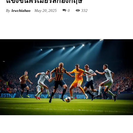
แข่งขันพรีเมียร์ลีกอังกฤษ
By
lewchiahao
May 20, 2025
0
332