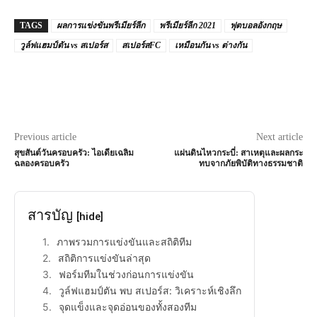
TAGS
ผลการแข่งขันพรีเมียร์ลีก
พรีเมียร์ลีก 2021
ฟุตบอลอังกฤษ
วูล์ฟแฮมป์ตัน vs สเปอร์ส
สเปอร์สFC
เหมือนกัน vs ต่างกัน
Previous article
Next article
สุขสันต์วันครอบครัว: ไอเดียเฉลิม
แผ่นดินไหวกระบี่: สาเหตุและผลกระ
ฉลองครอบครัว
ทบจากภัยพิบัติทางธรรมชาติ
สารบัญ
[hide]
ภาพรวมการแข่งขันและสถิติทีม
สถิติการแข่งขันล่าสุด
ฟอร์มทีมในช่วงก่อนการแข่งขัน
วูล์ฟแฮมป์ตัน พบ สเปอร์ส: วิเคราะห์เชิงลึก
จุดแข็งและจุดอ่อนของทั้งสองทีม