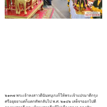
๒๑๓๗ พระเจ้าหงสาวดีนันทบุเรงก็ให้พระเจ้าแปรมาตีกรุง
ศรีอยุธยาแต่ก็แตกทัพกลับไป พ.ศ. ๒๑๔๒ เสด็จฯออกไปตี