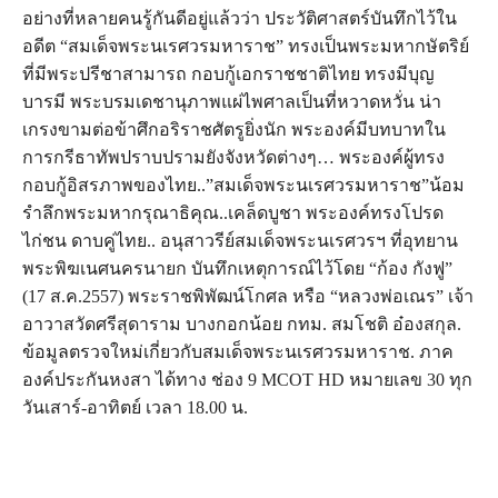
อย่างที่หลายคนรู้กันดีอยู่แล้วว่า ประวัติศาสตร์บันทึกไว้ใน
อดีต “สมเด็จพระนเรศวรมหาราช” ทรงเป็นพระมหากษัตริย์
ที่มีพระปรีชาสามารถ กอบกู้เอกราชชาติไทย ทรงมีบุญ
บารมี พระบรมเดชานุภาพแผ่ไพศาลเป็นที่หวาดหวั่น น่า
เกรงขามต่อข้าศึกอริราชศัตรูยิ่งนัก พระองค์มีบทบาทใน
การกรีธาทัพปราบปรามยังจังหวัดต่างๆ… พระองค์ผู้ทรง
กอบกู้อิสรภาพของไทย..”สมเด็จพระนเรศวรมหาราช”น้อม
รำลึกพระมหากรุณาธิคุณ..เคล็ดบูชา พระองค์ทรงโปรด
ไก่ชน ดาบคู่ไทย.. อนุสาวรีย์สมเด็จพระนเรศวรฯ ที่อุทยาน
พระพิฆเนศนครนายก บันทึกเหตุการณ์ไว้โดย “ก้อง กังฟู”
(17 ส.ค.2557) พระราชพิพัฒน์โกศล หรือ “หลวงพ่อเณร” เจ้า
อาวาสวัดศรีสุดาราม บางกอกน้อย กทม. สมโชติ อ๋องสกุล.
ข้อมูลตรวจใหม่เกี่ยวกับสมเด็จพระนเรศวรมหาราช. ภาค
องค์ประกันหงสา ได้ทาง ช่อง 9 MCOT HD หมายเลข 30 ทุก
วันเสาร์-อาทิตย์ เวลา 18.00 น.