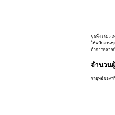
ชุดที่4 เล่ม5
ให้พนักงานท
ทำการตลาดเป
จำนวนผู
กลยุทธ์ของฟร