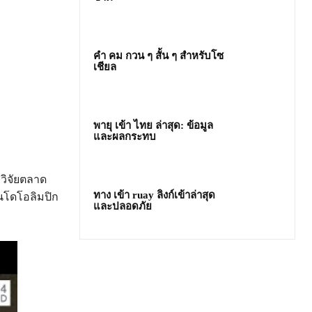
คํา คม กวน ๆ สั้น ๆ สำหรับโซ
เชียล
พายุ เข้า ไทย ล่าสุด: ข้อมูล
และผลกระทบ
วิจัยตลาด
ทาง เข้า ruay ลิงก์เข้าล่าสุด
นโดโอลิมปิก
และปลอดภัย