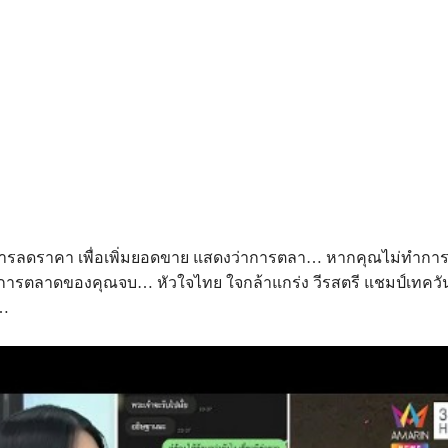
ารลดราคา เพื่อเพิ่มยอดขาย แสดงว่าการตลา… หากคุณไม่ทำการ
การตลาดของคุณจบ… หัวใจไทย ใจกล้าแกร่ง วีรสตรี แชมป์เทควั
์…