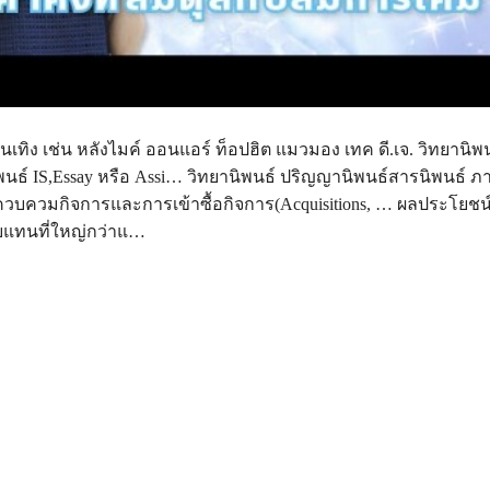
เทิง เช่น หลังไมค์ ออนแอร์ ท็อปฮิต แมวมอง เทค ดี.เจ. วิทยานิพ
พนธ์ IS,Essay หรือ Assi… วิทยานิพนธ์ ปริญญานิพนธ์สารนิพนธ์ ภ
วบควมกิจการและการเข้าซื้อกิจการ(Acquisitions, … ผลประโยชน์ที
แทนที่ใหญ่กว่าแ…