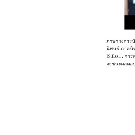
ภาษาวงการบัน
นิพนธ์ ภาคนิ
IS,Ess… การค
จะชนะผลตอบ