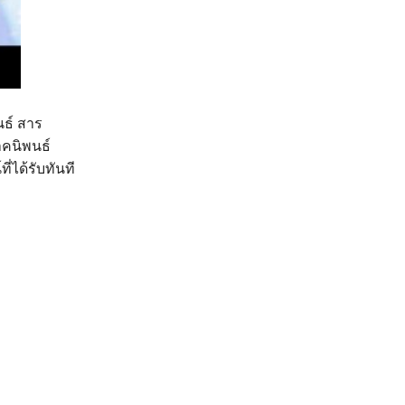
นธ์ สาร
าคนิพนธ์
่ได้รับทันที