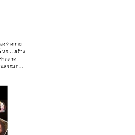
ของร่างกาย
์ หร… สร้าง
รทำตลาด
ะแสนธรรมด…