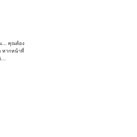
ยน… คุณต้อง
หากหน้าที่
ti…