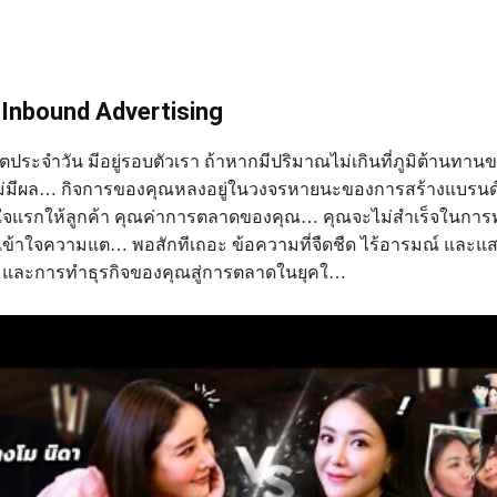
Inbound Advertising
ตประจำวัน มีอยู่รอบตัวเรา ถ้าหากมีปริมาณไม่เกินที่ภูมิต้านทาน
็ไม่มีผล… กิจการของคุณหลงอยู่ในวงจรหายนะของการสร้างแบรนด
จแรกให้ลูกค้า คุณค่าการตลาดของคุณ… คุณจะไม่สำเร็จในกา
่เข้าใจความแต… พอสักทีเถอะ ข้อความที่จืดชืด ไร้อารมณ์ แล
กร และการทำธุรกิจของคุณสู่การตลาดในยุคใ…