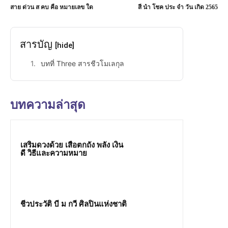
สาย ด่วน ส คบ คือ หมายเลข ใด
สี นํา โชค ประ จํา วัน เกิด 2565
สารบัญ
[hide]
บทที่ Three สารชีวโมเลกุล
บทความล่าสุด
เสริมดวงด้วย เสือตกถัง พลัง เงิน
ดี วิธีและความหมาย
ชีวประวัติ บี ม กวี ศิลปินแห่งชาติ