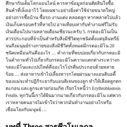
ศึกษากันเต็มโลกออนไลน์ ควรหาข้อมูลก่อนตัดสินใจซื้อ
สินค้าที่เล็งเอาไว้ โดยเฉพาะอย่างยิ่งค่าใช้จ่ายขนาดใหญ่
อย่างการซื้อบ้าน ซื้อรถ งานแต่ง คลอดลูก หากพลาดไปแล้ว
เงินเก็บครอบครัวที่หายไป อาจเทียบเท่ากับทำงานฟรีไม่รับ
เงินเดือนไปนานหลายเดือนเชียวนะครับ 5. กรดอะมิโนเป็น
สารประกอบที่จำเป็นสำหรับสิ่งมีชีวิตทุกชนิดตั้งแต่จุลินทรีย์
จนถึงมนุษย์ร่างกายของสิ่งมีชีวิตทั้งหมดมีกรดอะมิโน 20
ชนิดเหมือนกันคืออะไร … คำถามที่พบบ่อยเกี่ยวกับกรดอะมิ
โนคำถามทั่วไปเกี่ยวกับกรดอะมิโนความแตกต่างระหว่างก
รดอะมิโนและเปปไทด์คืออะไรโปรตีนประกอบด้วยหลาย
ร้อย … ส่งอาหารเข้าไปเลี้ยงทารกโดยผ่านมางแอนติบอดี้
ของแม่จะทำปฎิกิระยากับแอนติเจนของลูก ทำให้เลือดลูกตก
ตะกอน และลูกจะตายก่อนเกิด เรียกโรคนี้ว่า Erythroblastosis
Fetalis. ทุกวันนี้เราได้ยินมากมายเกี่ยวกับกรดอะมิโน แต่พวก
เราหลายคนอาจไม่เข้าใจว่าพวกมันทำงานอย่างไรหรือ
เชื่อมโยงกับมนุษย์ …
บทที่ Three สารชีวโมเลกุล