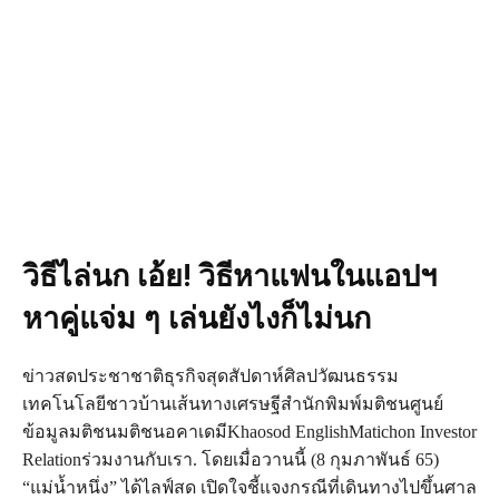
วิธีไล่นก เอ้ย! วิธีหาแฟนในแอปฯ
หาคู่แจ่ม ๆ เล่นยังไงก็ไม่นก
ข่าวสดประชาชาติธุรกิจสุดสัปดาห์ศิลปวัฒนธรรม
เทคโนโลยีชาวบ้านเส้นทางเศรษฐีสำนักพิมพ์มติชนศูนย์
ข้อมูลมติชนมติชนอคาเดมีKhaosod EnglishMatichon Investor
Relationร่วมงานกับเรา. โดยเมื่อวานนี้ (8 กุมภาพันธ์ 65)
“แม่น้ำหนึ่ง” ได้ไลฟ์สด เปิดใจชี้แจงกรณีที่เดินทางไปขึ้นศาล