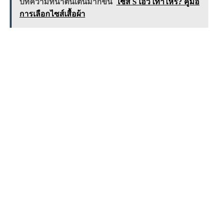
บทความที่น่าตื่นเต้นมากขึ้น
ไซส์ S เอว เท่าไหร่? คู่มือ
การเลือกไซส์เสื้อผ้า