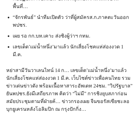
พื้นที่…
“จักรพันธ์” นำทีมเปิดตัว ว่าที่ผู้สมัครส.ก.ภาคตะวันออก
พปชร.
เผย รอ กก.บห.เคาะ ส่งชิงผู้ว่าฯ กทม.
เลขเด็ด’แม่น้ำหนึ่ง’มาแล้ว นักเสี่ยงโชคแห่ส่องงวด 1
มี.ค.
หย่าสามีวันวาเลนไทน์ 14 ก… เลขเด็ด’แม่น้ำหนึ่ง’มาแล้ว
นักเสี่ยงโชคแห่ส่องงวด 1 มี.ค. เว็บไซต์ข่าวเพื่อคนไทย รวม
ข่าวเด่นข่าวดัง พร้อมเนื้อหาสาระอัพเดท 24ชม. “วิปรัฐบาล”
ยันพปชร.ยังมีเสถียรภาพ คิดว่า “ไม่มี” การชิงยุบสภาก่อน
สมัยประชุมตามที่ฝ่ายค้… ข่าวกรองเผย จีนขอรัสเซียชะลอ
บุกยูเครนหลังโอลิมปิก ณ กรุงปักกิ่ง…