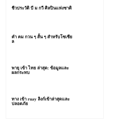
ชีวประวัติ บี ม กวี ศิลปินแห่งชาติ
คํา คม กวน ๆ สั้น ๆ สำหรับโซเชีย
ล
พายุ เข้า ไทย ล่าสุด: ข้อมูลและ
ผลกระทบ
ทาง เข้า ruay ลิงก์เข้าล่าสุดและ
ปลอดภัย