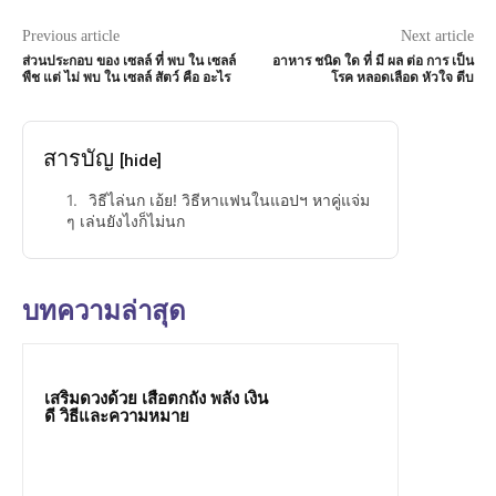
Previous article
Next article
ส่วนประกอบ ของ เซลล์ ที่ พบ ใน เซลล์
อาหาร ชนิด ใด ที่ มี ผล ต่อ การ เป็น
พืช แต่ ไม่ พบ ใน เซลล์ สัตว์ คือ อะไร
โรค หลอดเลือด หัวใจ ตีบ
สารบัญ
[hide]
วิธีไล่นก เอ้ย! วิธีหาแฟนในแอปฯ หาคู่แจ่ม
ๆ เล่นยังไงก็ไม่นก
บทความล่าสุด
เสริมดวงด้วย เสือตกถัง พลัง เงิน
ดี วิธีและความหมาย