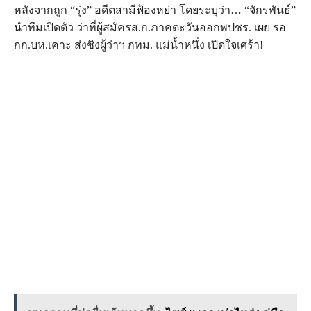
หลังจากถูก “รุ่ง” อดีตสามีฟ้องหย่า โดยระบุว่า… “จักรพันธ์”
นำทีมเปิดตัว ว่าที่ผู้สมัครส.ก.ภาคตะวันออกพปชร. เผย รอ
กก.บห.เคาะ ส่งชิงผู้ว่าฯ กทม. แม่น้ำหนึ่ง เปิดใจเศร้า!