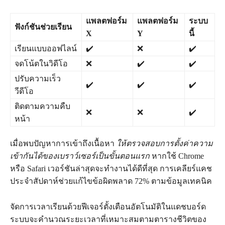
แพลตฟอร์ม
แพลตฟอร์ม
ระบบ
ฟังก์ชันช่วยเรียน
X
Y
นี้
เรียนแบบออฟไลน์
✔️
❌
✔️
จดโน้ตในวิดีโอ
❌
✔️
✔️
ปรับความเร็ว
✔️
✔️
✔️
วีดีโอ
ติดตามความคืบ
❌
❌
✔️
หน้า
เมื่อพบปัญหาการเข้าถึงเนื้อหา
ให้ตรวจสอบการตั้งค่าความ
เข้ากันได้ของเบราว์เซอร์เป็นขั้นตอนแรก
หากใช้ Chrome
หรือ Safari เวอร์ชันล่าสุดจะทำงานได้ดีที่สุด การเคลียร์แคช
ประจำสัปดาห์ช่วยแก้ไขข้อผิดพลาด 72% ตามข้อมูลเทคนิค
จัดการเวลาเรียนด้วยฟีเจอร์ตั้งเตือนอัตโนมัติในแดชบอร์ด
ระบบจะคำนวณระยะเวลาที่เหมาะสมตามตารางชีวิตของ