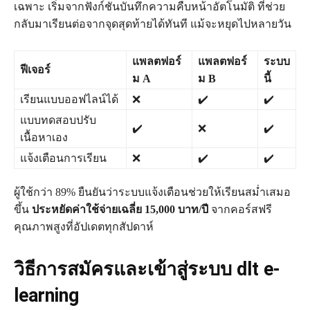
เฉพาะ เริ่มจากฟังก์ชันบันทึกความคืบหน้าอัตโนมัติ ที่ช่วย
กลับมาเรียนต่อจากจุดสุดท้ายได้ทันที แม้จะหยุดไปหลายวัน
แพลตฟอร์
แพลตฟอร์
ระบบ
ฟีเจอร์
ม A
ม B
นี้
เรียนแบบออฟไลน์ได้
❌
✔️
✔️
แบบทดสอบปรับ
✔️
❌
✔️
เนื้อหาเอง
แจ้งเตือนการเรียน
❌
✔️
✔️
ผู้ใช้กว่า 89% ยืนยันว่าระบบแจ้งเตือนช่วยให้เรียนสม่ำเสมอ
ขึ้น
ประหยัดค่าใช้จ่ายเฉลี่ย 15,000 บาท/ปี
จากคอร์สฟรี
คุณภาพสูงที่อัปเดตทุกสัปดาห์
วิธีการสมัครและเข้าสู่ระบบ dlt e-
learning