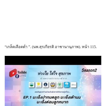
“เกล็ดเลือดต่ำ ”. (นพ.สุรเกียรติ อาชานานุภาพ). หน้า 115.