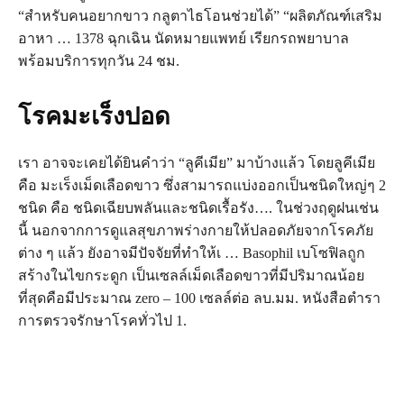
“สำหรับคนอยากขาว กลูตาไธโอนช่วยได้” “ผลิตภัณฑ์เสริม
อาหา … 1378 ฉุกเฉิน นัดหมายแพทย์ เรียกรถพยาบาล
พร้อมบริการทุกวัน 24 ชม.
โรคมะเร็งปอด
เรา อาจจะเคยได้ยินคำว่า “ลูคีเมีย” มาบ้างแล้ว โดยลูคีเมีย
คือ มะเร็งเม็ดเลือดขาว ซึ่งสามารถแบ่งออกเป็นชนิดใหญ่ๆ 2
ชนิด คือ ชนิดเฉียบพลันและชนิดเรื้อรัง…. ในช่วงฤดูฝนเช่น
นี้ นอกจากการดูแลสุขภาพร่างกายให้ปลอดภัยจากโรคภัย
ต่าง ๆ แล้ว ยังอาจมีปัจจัยที่ทำให้เ … Basophil เบโซฟิลถูก
สร้างในไขกระดูก เป็นเซลล์เม็ดเลือดขาวที่มีปริมาณน้อย
ที่สุดคือมีประมาณ zero – 100 เซลล์ต่อ ลบ.มม. หนังสือตำรา
การตรวจรักษาโรคทั่วไป 1.