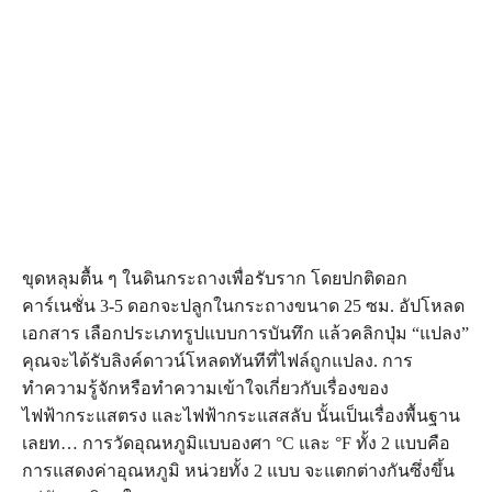
ขุดหลุมตื้น ๆ ในดินกระถางเพื่อรับราก โดยปกติดอก
คาร์เนชั่น 3-5 ดอกจะปลูกในกระถางขนาด 25 ซม. อัปโหลด
เอกสาร เลือกประเภทรูปแบบการบันทึก แล้วคลิกปุ่ม “แปลง”
คุณจะได้รับลิงค์ดาวน์โหลดทันทีที่ไฟล์ถูกแปลง. การ
ทำความรู้จักหรือทำความเข้าใจเกี่ยวกับเรื่องของ
ไฟฟ้ากระแสตรง และไฟฟ้ากระแสสลับ นั้นเป็นเรื่องพื้นฐาน
เลยท… การวัดอุณหภูมิแบบองศา °C และ °F ทั้ง 2 แบบคือ
การแสดงค่าอุณหภูมิ หน่วยทั้ง 2 แบบ จะแตกต่างกันซึ่งขึ้น