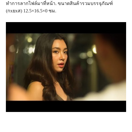
ทำการลากไฟล์มาที่หน้า. ขนาดสินค้ารวมบรรจุภัณฑ์
(กxยxส) 12.5×16.5×0 ซม.