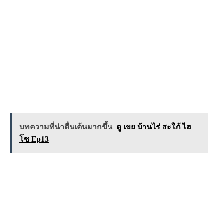
บทความที่น่าตื่นเต้นมากขึ้น
ดู เขย บ้านไร่ สะใภ้ ไฮ
โซ Ep13