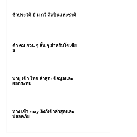
ชีวประวัติ บี ม กวี ศิลปินแห่งชาติ
คํา คม กวน ๆ สั้น ๆ สำหรับโซเชีย
ล
พายุ เข้า ไทย ล่าสุด: ข้อมูลและ
ผลกระทบ
ทาง เข้า ruay ลิงก์เข้าล่าสุดและ
ปลอดภัย