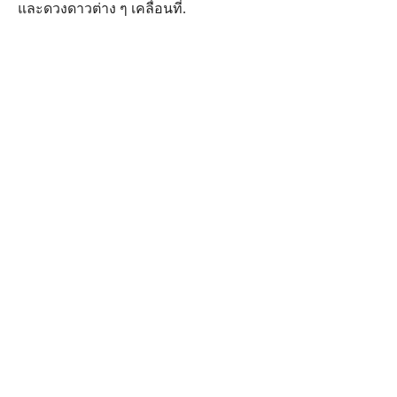
และ​ดวง​ดาว​ต่าง ๆ เคลื่อน​ที่.