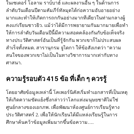
ใน​เซเดอร์ โอลาม ราบ์บาฮ์ และ​ผล​งาน​อื่น ๆ ใน​ด้าน​การ​
ลำดับ​วัน​เดือน​ปี​ตาม​คัมภีร์​ทัลมุด​ได้​ก่อ​ความ​อับอาย​อย่าง​
มาก​และ​ทำ​ให้​เกิด​การ​ถก​กัน​อย่าง​มาก​ที​เดียว​ใน​ท่ามกลาง​ผู้​
คง​แก่​เรียน​ชาว​ยิว. แม้​ว่า​ได้​มี​การ​พยายาม​กัน​มาก​มาย​เพื่อ​ทำ​
ให้​การ​ลำดับ​วัน​เดือน​ปี​นี้​มี​ความ​สอดคล้อง​กัน​กับ​ข้อ​เท็จ​จริง​
ทาง​ประวัติศาสตร์​อัน​เป็น​ที่​รู้​จัก​กัน พวก​เขา​ก็​ไม่​ประสบ​ผล​
สำเร็จ​ทั้ง​หมด. สารานุกรม จูไดกา ให้​ข้อ​สังเกต​ว่า “ความ​
สนใจ​ของ​พวก​เขา​ไม่​เป็น​ใน​ทาง​วิชาการ​มาก​เท่า​กับ​ทาง​
ศาสนา.
ความรู้รอบตัว 415 ข้อ ที่เด็ก ๆ ควรรู้
โดย​อาศัย​ข้อมูล​เหล่า​นี้ โคเพอร์นิคัส​เริ่ม​ทำ​เอกสาร​ที่​เป็น​เหตุ​
ให้​เกิด​ความ​ขัด​แย้ง​ซึ่ง​กล่าว​ว่า​โลก​แห่ง​มนุษยชาติ​ไม่​ใช่​
ศูนย์กลาง​ของ​เอกภพ. เพื่อพัฒนาห้องศูนย์การเรียนรู้ทาง
ประวัติศาสตร์ 2. เพื่อให้นักเรียนได้มีแหล่งเรียนรู้ในการ
ศึกษาค้นคว้าข้อมูลเพิ่มมากขึ้นข้อความ….