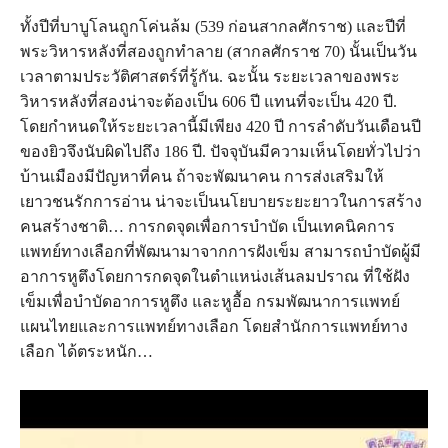
ทั้ง​ปี​ที่​บาบูโลน​ถูก​โค่น​ล้ม (539 ก่อน​สากล​ศักราช) และ​ปี​ที่​
พระ​วิหาร​หลัง​ที่​สอง​ถูก​ทำลาย (สากล​ศักราช 70) นั้น​เป็น​วัน​
เวลา​ตาม​ประวัติศาสตร์​ที่​รู้​กัน. ฉะนั้น ระยะ​เวลา​ของ​พระ​
วิหาร​หลัง​ที่​สอง​น่า​จะ​ต้อง​เป็น 606 ปี แทน​ที่​จะ​เป็น 420 ปี.
โดย​กำหนด​ให้​ระยะ​เวลา​นี้​มี​เพียง 420 ปี การ​ลำดับ​วัน​เดือน​ปี​
ของ​ยิว​จึง​นับ​ผิด​ไป​ถึง 186 ปี. ปัจจุบันมีความเห็นโดยทั่วไปว่า
บ้านเมืองมีปัญหาที่คน ถ้าจะพัฒนาคน การส่งเสริมให้
เยาวชนรักการอ่าน น่าจะเป็นนโยบายระยะยาวในการสร้าง
คนสร้างชาติ… การกดจุดเพื่อการบำบัด เป็นเทคนิคการ
แพทย์ทางเลือกที่พัฒนามาจากการฝังเข็ม สามารถบำบัดผู้มี
อาการหูตึงโดยการกดจุดในตำแหน่งเส้นลมปราณ ที่ใช้ฝัง
เข็มเพื่อบำบัดอาการหูตึง และหูอื้อ กรมพัฒนาการแพทย์
แผนไทยและการแพทย์ทางเลือก โดยสำนักการแพทย์ทาง
เลือก ได้ตระหนัก…