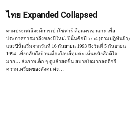
ไทย Expanded Collapsed
ตาม​ประเพณี​จะ​มี​การ​เป่า​โชฟาร์ คือ​แตร​เขา​แกะ เพื่อ​
ประกาศ​การ​มา​ถึง​ของ​ปี​ใหม่. ปี​นั้น​คือ​ปี 5754 (ตาม​ปฏิทิน​ยิว)
และ​ปี​นั้น​เริ่ม​จาก​วัน​ที่ 16 กันยายน 1993 ถึง​วัน​ที่ 5 กันยายน
1994. เพิ่งกลับถึงบ้านเมื่อเกือบสี่ทุ่มค่ะ เห็นหนังสือดีใจ
มาก… ส่งภาพเด็ก ๆ ดูแล้วสดชื่น สบายใจมากลดดีกรี
ความเครียดของสังคมค่ะ…