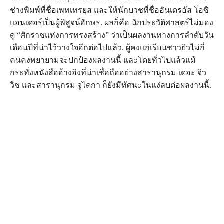
ช่าง​พิมพ์​ที่​ชื่อ​เพทเทรยุส และ​ให้​นัก​บวช​ที่​ชื่อ​อันเดรอัส โอซิ
แอนเดอร์​เป็น​ผู้​พิสูจน์​อักษร. ผล​ก็​คือ นัก​ประวัติศาสตร์​ไม่​มอง​
ดู “ศักราช​แห่ง​การ​ทรง​สร้าง” ว่า​เป็น​ผล​งาน​ทาง​การ​ลำดับ​วัน​
เดือน​ปี​ที่​น่า​ไว้​วางใจ​อีก​ต่อ​ไป​แล้ว. ผู้​คง​แก่​เรียน​ชาว​ยิว​ไม่​กี่​
คน​คง​พยายาม​จะ​ปก​ป้อง​ผล​งาน​นี้ และ​โดย​ทั่ว​ไป​แล้ว​แม้​
กระทั่ง​หนังสือ​อ้างอิง​ที่​น่า​เชื่อถือ​อย่าง​สารานุกรม เดอะ จิว
วิช และ​สารานุกรม จูไดกา ก็​ยัง​มี​ทัศนะ​ใน​แง่​ลบ​ต่อ​ผล​งาน​นี้.