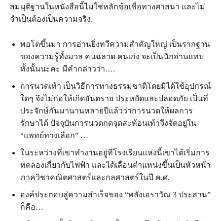
สมมุติฐาน​ใน​หนังสือ​นี้​ไม่​ใช่​หลัก​ข้อ​เชื่อ​ทาง​ศาสนา และ​ไม่​
จำเป็น​ต้อง​เป็น​ความ​จริง.
พอโตขึ้นมา การอ่านยิ่งทวีความสำคัญใหญ่ เป็นรากฐาน
ของความรู้ทั้งมวล คนฉลาด คนเก่ง จะเป็นนักอ่านแทบ
ทั้งนั้นนะคะ มีคำกล่าวว่า….
การนวดเท้า เป็นวิธีการทางธรรมชาติโดยมิได้ใช้อุปกรณ์
ใดๆ จึงไม่ก่อให้เกิดอันตราย ประหยัดและปลอดภัย เป็นที่
ประจักษ์กันมานานหลายปีแล้วว่าการนวดให้ผลการ
รักษาได้ ปัจจุบันการนวดกดจุดสะท้อนเท้าจึงจัดอยู่ใน
“แพทย์ทางเลือก” …
ในระหว่างที่เขาทำงานอยู่ที่โรงเรียนแห่งนี้เขาได้เริ่มการ
ทดลองเกี่ยวกับไฟฟ้า และได้เลื่อนตำแหน่งขึ้นเป็นหัวหน้า
ภาควิชาคณิตศาสตร์และกลศาสตร์ในปี ค.ศ.
องค์ประกอบสู่ความสำเร็จของ “พลังเอราวัณ 3 ประสาน”
ก็คือ…