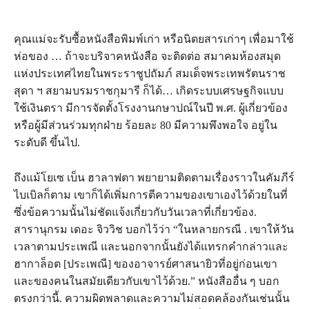
คุณแม่จะรับซื้อหนังสือพิมพ์เก่า หรือนิตยสารเก่าๆ เพื่อมาใช้
ห่อของ … ถ้าจะบริจาคหนังสือ จะติดต่อ สมาคมห้องสมุด
แห่งประเทศไทยในพระราชูปถัมภ์ สมเด็จพระเทพรัตนราช
สุดา ฯ สยามบรมราชกุมารี ก็ได้… เกิดระบบเศรษฐกิจแบบ
ใช้เงินตรา มีการจัดตั้งโรงงานกษาปณ์ในปี พ.ศ. ผู้เกี่ยวข้อง
หรือผู้มีส่วนร่วมทุกฝ่าย ร้อยละ 80 มีความพึงพอใจ อยู่ใน
ระดับดี ขึ้นไป.
ถึง​แม้​โยเซ เบ็น ฮาลาฟตา พยายาม​ติด​ตาม​เรื่อง​ราว​ใน​คัมภีร์​
ไบเบิล​ก็​ตาม เขา​ก็​ได้​เพิ่ม​การ​ตี​ความ​ของ​เขา​เอง​ไว้​ด้วย​ใน​ที่​
ซึ่ง​ข้อ​ความ​นั้น​ไม่​ชัด​แจ้ง​เกี่ยว​กับ​วัน​เวลา​ที่​เกี่ยว​ข้อง.
สารานุกรม เดอะ จิววิช บอก​ไว้​ว่า “ใน​หลาย​กรณี . เขา​ให้​วัน​
เวลา​ตาม​ประเพณี และ​นอก​จาก​นั้น​ยัง​ได้​แทรก​คำ​กล่าว​และ​
ฮากาล็อต [ประเพณี] ของ​อาจารย์​ศาสนา​ยิว​ที่​อยู่​ก่อน​เขา​
และ​ของ​คน​ใน​สมัย​เดียว​กับ​เขา​ไว้​ด้วย.” หนังสือ​อื่น ๆ บอก​
ตรง​กว่า​นี้. ความ​ผิด​พลาด​และ​ความ​ไม่​สอดคล้อง​กัน​เช่น​นั้น​