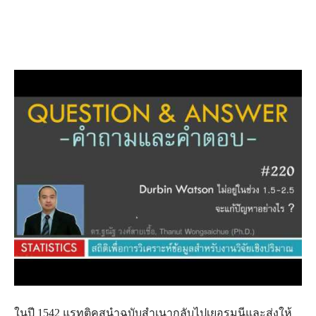
ใน​ปี 1542 แรทติคุส​นำ​ฉบับ​สำเนา​กลับ​ไป​เยอรมนี​และ​ส่ง​ให้​