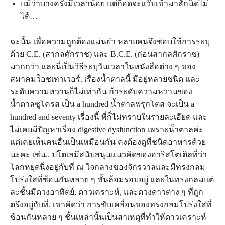
แม้ว่าบางครั้งมีเวลาน้อย แต่ก็อดจะแว๊บเข้ามาสักนิดไม่
ได้…
ฉะนั้น เพื่อ​ความ​ถูก​ต้อง​แม่นยำ หลาย​คน​จึง​ชอบ​ใช้​การ​ระบุ​
ด้วย C.E. (สากล​ศักราช) และ B.C.E. (ก่อน​สากล​ศักราช)
มาก​กว่า และ​นี่​เป็น​วิธี​ระบุ​วัน​เวลา​ใน​หนังสือ​ต่าง ๆ ของ​
สมาคม​ว็อชเทาเวอร์. เรื่องน้ำตาลนี้ มีอยู่หลายชนิด และ
ระดับความหวานก็ไม่เท่ากัน ถ้าระดับความหวานของ
น้ำตาลซูโครส เป็น a hundred น้ำตาลฟรุกโตส จะเป็น a
hundred and seventy เรื่องนี้ พี่ก็ไม่ทราบในรายละเอียด และ
ไม่เคยมีปัญหาเรื่อง digestive dysfunction เพราะน้ำตาลค่ะ
แต่เคยเห็นคนอื่นเป็นเหมือนกัน คงต้องดูที่ชนิดอาหารด้วย
นะคะ เช่น.. ปโตเลมี​สนับสนุน​แนว​คิด​ของ​อาริสโตเติล​ที่​ว่า
โลก​หยุด​นิ่ง​อยู่​กับ​ที่ ณ ใจ​กลาง​ของ​จักรวาล​และ​มี​ทรง​กลม​
โปร่ง​ใส​ที่​ซ้อน​กัน​หลาย ๆ ชั้น​ล้อม​รอบ​อยู่ และ​ใน​ทรง​กลม​แต่​
ละ​ชั้น​มี​ดวง​อาทิตย์, ดาว​เคราะห์, และ​ดวง​ดาว​ต่าง ๆ ที่​ถูก​
ตรึง​อยู่​กับ​ที่. เขา​คิด​ว่า การ​ขับ​เคลื่อน​ของ​ทรง​กลม​โปร่ง​ใส​ที่​
ซ้อน​กัน​หลาย ๆ ชั้น​เหล่า​นั้น​เป็น​สาเหตุ​ที่​ทำ​ให้​ดาว​เคราะห์​