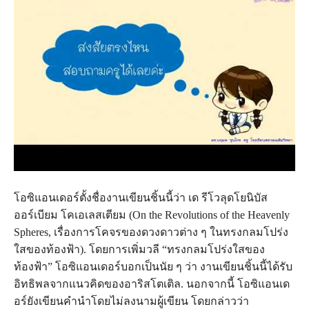
โอซิแอนเดอร์​ตั้ง​ชื่อ​งาน​เขียน​ชิ้น​นี้​ว่า เด รีโวลุดโยนิบัส
ออร์เบียม โคเอเลสเตียม (On the Revolutions of the Heavenly
Spheres, เรื่อง​การ​โคจร​ของ​ดวง​ดาว​ต่าง ๆ ใน​ทรง​กลม​โปร่ง​
ใส​ของ​ท้องฟ้า). โดย​การ​เพิ่ม​วลี “ทรง​กลม​โปร่ง​ใส​ของ​
ท้องฟ้า” โอซิแอนเดอร์​บอก​เป็น​นัย ๆ ว่า งาน​เขียน​ชิ้น​นี้​ได้​รับ​
อิทธิพล​จาก​แนว​คิด​ของ​อาริสโตเติล. นอก​จาก​นี้ โอซิแอนเด
อร์​ยัง​เขียน​คำนำ​โดย​ไม่​ลง​นาม​ผู้​เขียน โดย​กล่าว​ว่า​