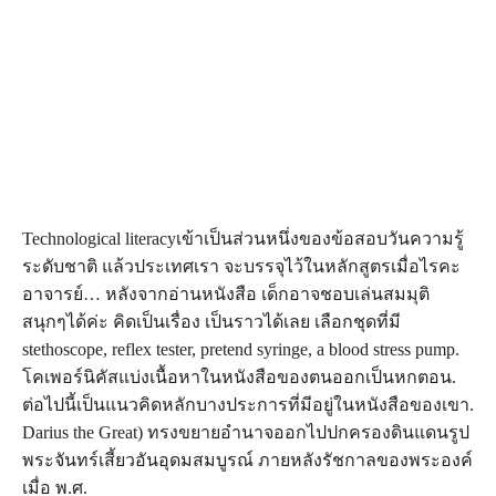
Technological literacyเข้าเป็นส่วนหนึ่งของข้อสอบวันความรู้
ระดับชาติ แล้วประเทศเรา จะบรรจุไว้ในหลักสูตรเมื่อไรคะ
อาจารย์… หลังจากอ่านหนังสือ เด็กอาจชอบเล่นสมมุติ
สนุกๆได้ค่ะ คิดเป็นเรื่อง เป็นราวได้เลย เลือกชุดที่มี
stethoscope, reflex tester, pretend syringe, a blood stress pump.
โคเพอร์นิคัส​แบ่ง​เนื้อหา​ใน​หนังสือ​ของ​ตน​ออก​เป็น​หก​ตอน.
ต่อ​ไป​นี้​เป็น​แนว​คิด​หลัก​บาง​ประการ​ที่​มี​อยู่​ใน​หนังสือ​ของ​เขา.
Darius the Great) ทรงขยายอำนาจออกไปปกครองดินแดนรูป
พระจันทร์เสี้ยวอันอุดมสมบูรณ์ ภายหลังรัชกาลของพระองค์
เมื่อ พ.ศ.