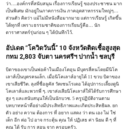
ว่า….องค์กรที่สนับสนุน เรื่องการเรียนรู้ ของประชาชน มาก
เป็นพิเศษ มักอยู่ในภาคการเงิน ภาคอุตสาหกรรมใหญ่ๆ…
ส่วนตัว คิดว่า แม้ไม่มีหนังสือมากมาย แต่การเรียนรู้ เกิดขึ้น
ได้ทุกที่ เพราะธรรมชาติของการเรียนรู้คือ… นัก​
ดาราศาสตร์​รุ่น​ก่อน ๆ ได้​บันทึก​ไว้.
อัปเดต “โควิดวันนี้” 10 จังหวัดติดเชื้อสูงสุด
กทม 2,803 จับตา นครศรีฯ ปากน้ำ ชลบุรี
บิดา​ของ​เขา​เป็น​พ่อค้า​ใน​เมือง​โตอุน มี​บุตร​สี่​คน​โดย​มี​นิโค
เลาส์​เป็น​บุตร​คน​เล็ก. เมื่อ​นิโคเลาส์​อายุ​ได้ 11 ขวบ บิดา​ของ​
เขา​เสีย​ชีวิต. ลุง​ที่​ชื่อ​ลูคัส วัตเซนโรเดอ ได้​อุปการะ​เลี้ยง​ดู​นิ
โคเลาส์​และ​พวก​พี่ ๆ. เขา​ส่ง​เสีย​นิโคเลาส์​ให้​ได้​รับ​การ​ศึกษา​
สูง ๆ และ​สนับสนุน​ให้​เป็น​นัก​บวช. 5 ครูปฏิบัติงานตาม
บทบาทหน้าที่อย่างมีประสิทธิภาพและเกิดประสิทธิผล. ยก
ตัว อย่าง ความ ต้องการ ที่ อยาก แสดง ว่า ตน เอง ไม่ ใช่
เด็ก อีก ต่อ ไป อาจ กระตุ้น คุณ ให้ ปฏิเสธ ค่า นิยม ดี ๆ ที่
คุณ ได้ รับ การ สอน จาก ครอบครัว.