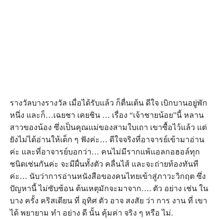
รางวัลบางรางวัล เมื่อได้รับแล้ว ก็ตื่นเต้น ดีใจ เบิกบานอยู่พัก
หนึ่ง และก็…เฉยชา เคยชิน … เรื่อง “เจ้าชายน้อย”นี้ หลาน
สาวของน้อง ซึ่งเป็นคุณแม่ของสามใบเถา เขาซื้อไว้แล้ว แต่
ยังไม่ได้อ่านให้เด็ก ๆ ฟังค่ะ… ดีใจจริงที่อาจารย์เข้ามาอ่าน
ค่ะ และที่อาจารย์บอกว่า… คนไม่มีรากแพ้แอลกอฮอล์ทุก
ชนิดเช่นกันค่ะ จะมีผื่นทั้งตัว คลื่นไส้ และจะถ่ายท้องทันที
ค่ะ… นับว่าการอ่านหนังสือของคนไทยเข้าสู่ภาวะวิกฤต ซึ่ง
ปัญหานี้ ไม่ซับซ้อน ต้นเหตุมักจะมาจาก…. ตัว อย่าง เช่น ใน
บาง ครั้ง คริสเตียน ที่ อุทิศ ตัว อาจ สงสัย ว่า การ งาน ที่ เขา
ได้ พยายาม ทํา อย่าง ดี นั้น คุ้มค่า จริง ๆ หรือ ไม่.