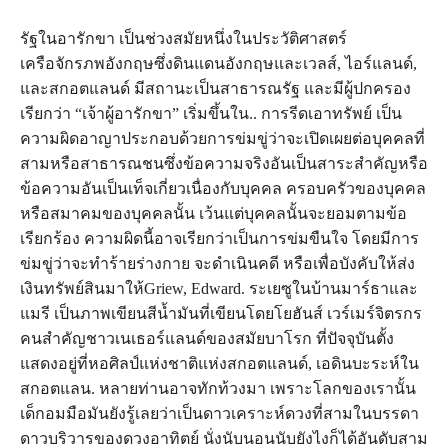
รัฐในอารักขา เป็นช่วงสมัยหนึ่งในประวัติศาสตร์
เครือจักรภพอังกฤษซึ่งดินแดนอังกฤษและเวลส์, ไอร์แลนด์,
และสกอตแลนด์ มีสถานะเป็นสาธารณรัฐ และมีผู้ปกครอง
เรียกว่า “เจ้าผู้อารักขา” เริ่มขึ้นใน.. การรีดเอาทรัพย์ เป็น
ความผิดอาญาประกอบด้วยการข่มขู่ว่าจะเปิดเผยต่อบุคคลที่
สามหรือสาธารณชนซึ่งข้อความจริงอันเป็นสาระสำคัญหรือ
ข้อความอันเป็นเท็จเกี่ยวเนื่องกับบุคคล ครอบครัวของบุคคล
หรือสมาคมของบุคคลนั้น เว้นแต่บุคคลนั้นจะยอมตามข้อ
เรียกร้อง ความผิดนี้อาจเรียกว่าเป็นการข่มขืนใจ โดยมีการ
ข่มขู่ว่าจะทำร้ายร่างกาย จะดำเนินคดี หรือเพื่อบังคับให้ส่ง
เงินทรัพย์สินมาให้Griew, Edward. ระเยซูในบ้านมาร์ธาและ
แมรี เป็นภาพเขียนสีน้ำมันที่เขียนโดยโยฮันส์ เวร์เมร์จิตรกร
คนสำคัญชาวเนเธอร์แลนด์ของสมัยบาโรก ที่ปัจจุบันตั้ง
แสดงอยู่ที่หอศิลป์แห่งชาติแห่งสกอตแลนด์, เอดินบะระห์ใน
สกอตแลน. หลายท่านอาจทักท้วงมา เพราะโลกของเรานั้น
เด็กอมมือมันยังรู้เลยว่าเป็นดาวเคราะห์ดวงที่สามในบรรดา
ดาวบริวารของดวงอาทิตย์ นั่งนับนอนนับยังไงก็ได้อันดับสาม