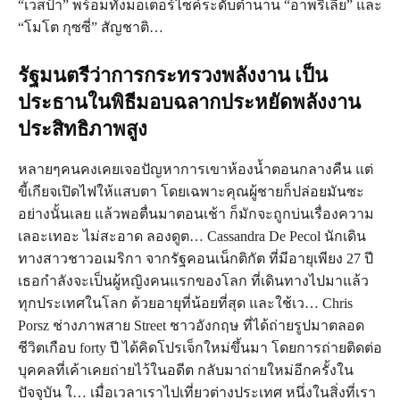
“เวสป้า” พร้อมทั้งมอเตอร์ไซค์ระดับตำนาน “อาพริเลีย” และ
“โมโต กุซซี่” สัญชาติ…
รัฐมนตรีว่าการกระทรวงพลังงาน เป็น
ประธานในพิธีมอบฉลากประหยัดพลังงาน
ประสิทธิภาพสูง
หลายๆคนคงเคยเจอปัญหาการเขาห้องน้ำตอนกลางคืน แต่
ขี้เกียจเปิดไฟให้แสบตา โดยเฉพาะคุณผู้ชายก็ปล่อยมันซะ
อย่างนั้นเลย แล้วพอตื่นมาตอนเช้า ก็มักจะถูกบ่นเรื่องความ
เลอะเทอะ ไม่สะอาด ลองดูต… Cassandra De Pecol นักเดิน
ทางสาวชาวอเมริกา จากรัฐคอนเน็กติกัต ที่มีอายุเพียง 27 ปี
เธอกำลังจะเป็นผู้หญิงคนแรกของโลก ที่เดินทางไปมาแล้ว
ทุกประเทศในโลก ด้วยอายุที่น้อยที่สุด และใช้เว… Chris
Porsz ช่างภาพสาย Street ชาวอังกฤษ ที่ได้ถ่ายรูปมาตลอด
ชีวิตเกือบ forty ปี ได้คิดโปรเจ็กใหม่ขึ้นมา โดยการถ่ายติดต่อ
บุคคลที่เค้าเคยถ่ายไว้ในอดีต กลับมาถ่ายใหม่อีกครั้งใน
ปัจจุบัน ใ… เมื่อเวลาเราไปเที่ยวต่างประเทศ หนึ่งในสิ่งที่เรา