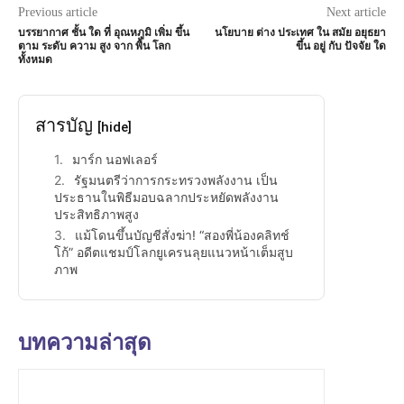
Previous article
Next article
บรรยากาศ ชั้น ใด ที่ อุณหภูมิ เพิ่ม ขึ้น
นโยบาย ต่าง ประเทศ ใน สมัย อยุธยา
ตาม ระดับ ความ สูง จาก พื้น โลก
ขึ้น อยู่ กับ ปัจจัย ใด
ทั้งหมด
สารบัญ
[hide]
มาร์ก นอฟเลอร์
รัฐมนตรีว่าการกระทรวงพลังงาน เป็น
ประธานในพิธีมอบฉลากประหยัดพลังงาน
ประสิทธิภาพสูง
แม้โดนขึ้นบัญชีสั่งฆ่า! “สองพี่น้องคลิทช์
โก้” อดีตแชมป์โลกยูเครนลุยแนวหน้าเต็มสูบ
ภาพ
บทความล่าสุด