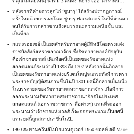
ที่คุณไม่เคยเห็น) นำทีม 3 คนดัง“หยาง จื่ออี้”ดาราหน…
หลังจากที่ค่ายดาวลูกไก่ ‘ซูบารุ’ ได้สร้างปรากฏการณ์
ครั้งใหม่ด้วยการเผยโฉม ซูบารุ ฟอเรสเตอร์ ในปีที่ผ่านมา
จนได้รับการกล่าวขานถึงสมรรถนะความเหนือชั้น และ
เป็นที่ยอ…
กแห่งรอธเซย์ เป็นยศสำหรับทายาทผู้มีสิทธิโดยตรงแห่ง
ราชบัลลังก์สหราชอาณาจักร ซึ่งรัชทายาทองค์ปัจจุบัน
คือเจ้าชายชาลส์ เดิมทียศนี้เป็นยศของรัชยาทแห่ง
สกอตแลนด์ระหว่างปี 1398 ถึง 1707 หลังจากนั้นก็กลาย
เป็นยศของรัชทายาทแห่งบริเตนใหญ่จนกระทั่งมีการตรา
พระราชบัญญัติสหภาพขึ้นในปี 1801 ยศนี้ก็กลายเป็นหนึ่ง
ในบรรดายศของรัชทายาทสหราชอาณาจักร เมื่อมีการ
ออกพระนามรัชทายาทสหราชอาณาจักรในประเทศ
สกอตแลนด์ (เอกราชราชการ, สื่อต่างๆ) แทนที่จะออก
พระนามว่าเจ้าชายแห่งเวลส์ ก็จะออกพระนามเป็นยศนี้
แทน ยศนี้ถูกสถาปนาขึ้นในปี..
1960 สะพานควีนส์โบโรแวนคูเวอร์ 1960 ซอลท์ สตี Marie