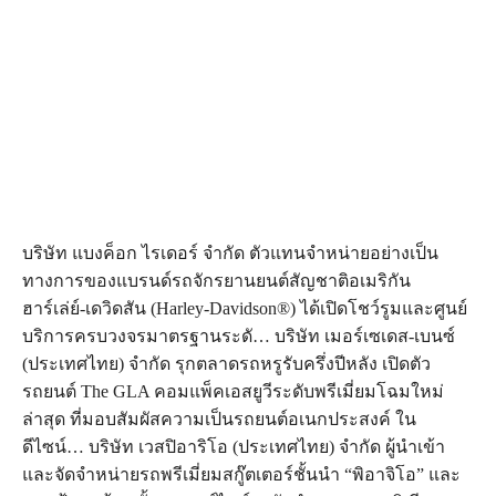
บริษัท แบงค็อก ไรเดอร์ จำกัด ตัวแทนจำหน่ายอย่างเป็น
ทางการของแบรนด์รถจักรยานยนต์สัญชาติอเมริกัน
ฮาร์เล่ย์-เดวิดสัน (Harley-Davidson®) ได้เปิดโชว์รูมและศูนย์
บริการครบวงจรมาตรฐานระดั… บริษัท เมอร์เซเดส-เบนซ์
(ประเทศไทย) จำกัด รุกตลาดรถหรูรับครึ่งปีหลัง เปิดตัว
รถยนต์ The GLA คอมแพ็คเอสยูวีระดับพรีเมี่ยมโฉมใหม่
ล่าสุด ที่มอบสัมผัสความเป็นรถยนต์อเนกประสงค์ ใน
ดีไซน์… บริษัท เวสปิอาริโอ (ประเทศไทย) จำกัด ผู้นำเข้า
และจัดจำหน่ายรถพรีเมี่ยมสกู๊ตเตอร์ชั้นนำ “พิอาจิโอ” และ