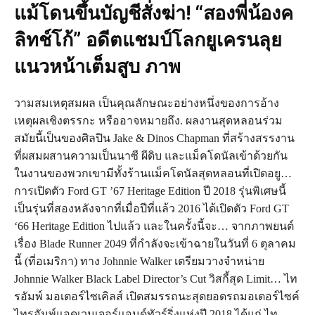
แม้โดนขึ้นบัญชีสั่งฆ่า! “สองพี่น้องค
ลิทช์โก้” อดีตแชมป์โลกยูเครนลุย
แนวหน้าเต็มสูบ ภาพ
วามสมเหตุสมผล เป็นคุณลักษณะอย่างหนึ่งของการอ้าง
เหตุผลเชิงตรรกะ หรืออาจหมายถึง. ผลงานสุดหลอนร่วม
สมัยนี้เป็นของศิลปิน Jake & Dinos Chapman ที่สร้างสรรงาน
ที่ผสมผสานความเป็นนาซี ผีดิบ และแม็คโดนัลเข้าด้วยกัน
ในงานของพวกเขามีทั้งร้านแม็คโดนัลสุดหลอนที่เปิดอยู…
การเปิดตัว Ford GT ’67 Heritage Edition ปี 2018 รุ่นพิเศษนี้
เป็นรุ่นที่สองหลังจากที่เมื่อปีที่แล้ว 2016 ได้เปิดตัว Ford GT
‘66 Heritage Edition ไปแล้ว และในครั้งนี้จะ… จากภาพยนต์
เรื่อง Blade Runner 2049 ที่กำลังจะเข้าฉายในวันที่ 6 ตุลาคม
นี้ (ที่อเมริกา) ทาง Johnnie Walker เตรียมวางจำหน่าย
Johnnie Walker Black Label Director’s Cut วิสกี้สุด Limit… ไท
รอัมพ์ มอเตอร์ไซเคิลส์ เปิดสมรรถนะสุดยอดรถมอเตอร์ไซค์
ไทรอัมพ์แอดเวนเจอร์แอนด์ทัวร์ริ่งแห่งปี 2018 ได้แก่ ไท