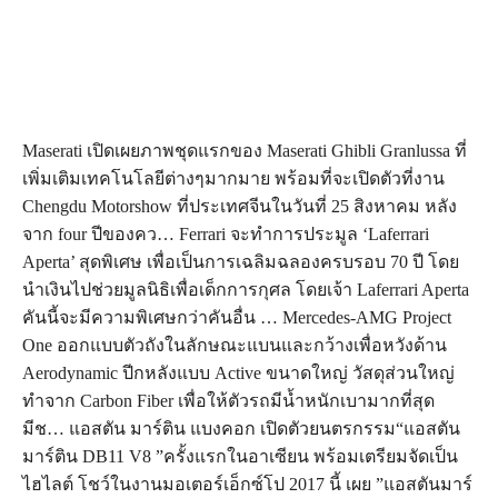
Maserati เปิดเผยภาพชุดแรกของ Maserati Ghibli Granlussa ที่
เพิ่มเติมเทคโนโลยีต่างๆมากมาย พร้อมที่จะเปิดตัวที่งาน
Chengdu Motorshow ที่ประเทศจีนในวันที่ 25 สิงหาคม หลัง
จาก four ปีของคว… Ferrari จะทำการประมูล ‘Laferrari
Aperta’ สุดพิเศษ เพื่อเป็นการเฉลิมฉลองครบรอบ 70 ปี โดย
นำเงินไปช่วยมูลนิธิเพื่อเด็กการกุศล โดยเจ้า Laferrari Aperta
คันนี้จะมีความพิเศษกว่าคันอื่น … Mercedes-AMG Project
One ออกแบบตัวถังในลักษณะแบนและกว้างเพื่อหวังด้าน
Aerodynamic ปีกหลังแบบ Active ขนาดใหญ่ วัสดุส่วนใหญ่
ทำจาก Carbon Fiber เพื่อให้ตัวรถมีน้ำหนักเบามากที่สุด
มีช… แอสตัน มาร์ติน แบงคอก เปิดตัวยนตรกรรม“แอสตัน
มาร์ติน DB11 V8 ”ครั้งแรกในอาเซียน พร้อมเตรียมจัดเป็น
ไฮไลต์ โชว์ในงานมอเตอร์เอ็กซ์โป 2017 นี้ เผย ”แอสตันมาร์