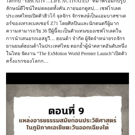
โลกกับ “Yaris ATIV…LIFE ACTIVATED” ที่มาพร้อมกับรูป
ลักษณ์ดีไซน์ใหม่ตลอดทั้งคัน ภายนอกดูสป… เชฟโรเลต
ประเทศไทยเปิดตัวฮิวโก้ จุลจักร จักรพงษ์เป็นแอมบาสซาเด
อร์ของเทรลเบลเซอร์ Z71 โดยศิลปินและนักดนตรีผู้มาก
ความสามารถวัย 36 ปีผู้นี้จะเป็นตัวแทนของเชฟโรเลตใน
การนำเสนอรถเอสยูวี… ฮอนด้า จำกัด ผู้จัดจำหน่ายรถจักร
ยานยนต์ฮอนด้าในประเทศไทย ตอกย้ำผู้นำตลาดอันดับหนึ่ง
ในไทย จัดงาน “The ExMotion World Premier Launch”เปิดตัว
ครั้งแรกของโลกก…