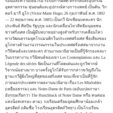
ร้อนและความเย็น เรือ ระบบการผลิต จักรกลและอุปกรณ์
อุตสาหกรรม หุ่นยนต์และอุปกรณ์ทางการแพทย์ เป็นต้น. วิก
ตอร์-มารี อูโก (Victor-Marie Hugo; 26 กุมภาพันธ์ ค.ศ. 1802
— 22 พฤษภาคม ค.ศ. 1885) เป็นกวี นักเขียนบทละคร นัก
ประพันธ์ ศิลปิน รัฐบุรุษ และนักเคลื่อนไหวสิทธิมนุษยชน
ชาวฝรั่งเศส เป็นผู้มีบทบาทอย่างสูงสำหรับการเคลื่อนไหว
ทางวัฒนธรรมยุคโรแมนติกในประเทศฝรั่งเศส ชื่อเสียงของ
อูโกทางด้านงานวรรณกรรมในประเทศฝรั่งเศสมาจากงาน
กวีนิพนธ์และบทละคร ส่วนงานนวนิยายเป็นที่รู้จักรองลงมา
ในบรรดางาน กวีนิพนธ์ของเขา Les Contemplations และ La
Légende des siècles จัดเป็นงานที่โดดเด่นและถูกวิพากษ์
วิจารณ์อย่างมาก บางครั้งอูโกได้รับการกล่าวขวัญถึงใน
ฐานะกวีผู้ยิ่งใหญ่ที่สุดของฝรั่งเศส ขณะที่เขาเป็นที่รู้จัก
ภายนอกประเทศจากผลงานนวนิยาย เรื่อง Les Misérables
(เหยื่ออธรรม) และ Notre-Dame de Paris (ฉบับแปลภาษา
อังกฤษเรียกว่า The Hunchback of Notre Dame หรือ คนค่อม
แห่งน็อทเทรอะ-ดาม). รงเรียนเตรียมอุดมศึกษาน้อมเกล้า
อุตรดิตถ์ (เดิมชื่อ โรงเรียนอุตรดิตถ์วิทยา) เป็นโรงเรียน