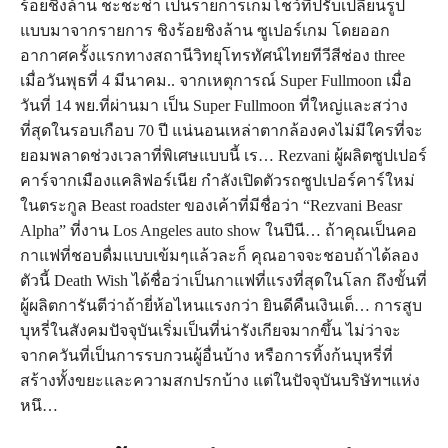
ร้อยชิงล้าน ชะชะช่า เป็นรายการเกมโชว์ที่ปรับเปลี่ยนรูป
แบบมาจากรายการ ชิงร้อยชิงล้าน ซูเปอร์เกม โดยออก
อากาศครั้งแรกทางสถานีวิทยุโทรทัศน์ไทยทีวีสีช่อง three
เมื่อวันพุธที่ 4 มีนาคม.. จากเหตุการณ์ Super Fullmoon เมื่อ
วันที่ 14 พย.ที่ผ่านมา เป็น Super Fullmoon ที่ใหญ่และสว่าง
ที่สุดในรอบเกือบ 70 ปี แน่นอนเหล่าตากล้องคงไม่มีใครที่จะ
ยอมพลาดช่วงเวลาที่พิเศษแบบนี้ เร… Rezvani ผู้ผลิตซูปเปอร์
คาร์จากเมืองแคลิฟอร์เนีย กำลังเปิดตัวรถซูปเปอร์คาร์ใหม่
ในตระกูล Beast roadster ของเค้าที่มีชื่อว่า “Rezvani Beasr
Alpha” ที่งาน Los Angeles auto show ในปีนี… ถ้าคุณเป็นคอ
กาแฟที่ชอบดื่มแบบเข้มๆแล้วละก็ คุณอาจจะชอบถ้าได้ลอง
ตัวนี้ Death Wish ได้ชื่อว่าเป็นกาแฟที่แรงที่สุดในโลก ถึงขั้นที่
ผู้ผลิตการันตีว่าถ้ายี่ห้อไหนแรงกว่า ยินดีคืนเงินเต็… การสูบ
บุหรี่ในสังคมปัจจุบันเริ่มเป็นที่น่ารังเกียจมากขึ้น ไม่ว่าจะ
จากควันที่เป็นการรบกวนผู้อื่นบ้าง หรือการทิ้งก้นบุหรี่ที่
สร้างทั้งขยะและความสกปรกบ้าง แต่ในปัจจุบันบริษัทฯแห่ง
หนึ…