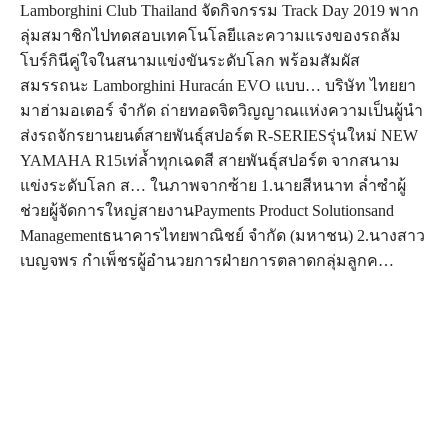
Lamborghini Club Thailand จัดกิจกรรม Track Day 2019 พาก
ลุ่มสมาชิกไปทดสอบเทคโนโลยีและความแรงของรถลัม
โบร์กินีคู่ใจในสนามแข่งขันระดับโลก พร้อมสัมผัส
สมรรถนะ Lamborghini Huracán EVO แบบ… บริษัท ไทยยา
มาฮ่ามอเตอร์ จำกัด ถ่ายทอดจิตวิญญาณแห่งความเป็นผู้นำ
ส่งรถจักรยานยนต์สายพันธุ์สปอร์ต R-SERIESรุ่นใหม่ NEW
YAMAHA R15เท่ล้ำทุกเฉดสี สายพันธุ์สปอร์ต จากสนาม
แข่งระดับโลก ส… ในภาพจากซ้าย 1.นายสีหนาท ล่ำซำผู้
ช่วยผู้จัดการใหญ่สายงานPayments Product Solutionsand
Managementธนาคารไทยพาณิชย์ จำกัด (มหาชน) 2.นางสาว
เบญจพร กำเพ็ชรผู้อำนวยการฝ่ายการตลาดกลุ่มลูกค…