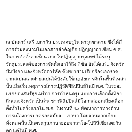
ณ บันดาร์ เสรี เบกาวัน ประเทศบรูไน ดารุสซาลาม ซึ่งได้มี
การร่วมลงนามในเอกสารสำคัญคือ ปฏิญญาอาเซียน ค.ศ.
ในการจัดตั้งอาเซียน ภายในปฏิญญากรุงเทพ ได้ระบุ
วัตถุประสงค์ของการจัดตั้งเอาไว้ถึง 7 ข้อ อันได้แก่ .. จังหวัด
ปัมปังกา และจังหวัดตาร์ลัค ซึ่งพยายามเรียกร้องเอกราช
จากสเปนและฝ่ายสเปนได้บังคับใช้กฎอัยการศึกในพื้นที่เหล่า
นั้นเมื่อเริ่มเหตุการณ์การปฏิวัติฟิลิปปินส์ในปี พ.ศ. ในระยะ
แรกของสหรัฐอเมริกา การกำหนดรูปแบบการเลือกตั้งท้อง
ถิ่นและจังหวัด เป็นต้น ชาวฟิลิปปินส์มีโอกาสออกเสียงเลือก
ตั้งทั่วไปครั้งแรกใน พ.ศ. ใบงานที่ 4.2 พัฒนาการทางด้าน
การเมืองการปกครองสมัยส… ภาษา โดยส่วนมากเกือบ
ทั้งหมดนั้นเป็นตระกูลภาษาย่อยมาลาโย-โปลินีเซียนตะวัน
ตก แต่ในปี พ.ศ.