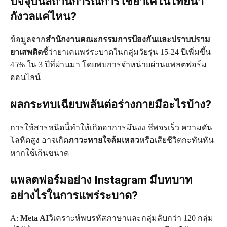
ปัจจุบันสถานการณ์การใช้ยาเคในไทยน่า
กังวลแค่ไหน?
ข้อมูลจาก
สำนักงานคณะกรรมการป้องกันและปราบปราม
ยาเสพติด
ชี้ว่ายาเคแพร่ระบาดในกลุ่มวัยรุ่น 15-24 ปีเพิ่มขึ้น
45% ใน 3 ปีที่ผ่านมา โดยพบการจำหน่ายผ่านแพลตฟอร์ม
ออนไลน์
ผลกระทบเฉียบพลันต่อร่างกายมีอะไรบ้าง?
การใช้สารชนิดนี้ทำให้เกิดอาการมึนงง ชีพจรเร็ว ความดัน
โลหิตสูง อาจเกิด
ภาวะหายใจล้มเหลว
หรือเสียชีวิตกะทันหัน
หากใช้เกินขนาด
แพลตฟอร์มอย่าง Instagram มีบทบาท
อย่างไรในการแพร่ระบาด?
A:
Meta AI
วิเคราะห์พบรหัสภาษาและกลุ่มลับกว่า 120 กลุ่ม