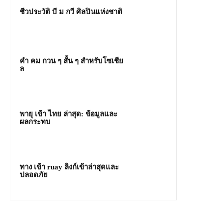
ชีวประวัติ บี ม กวี ศิลปินแห่งชาติ
คํา คม กวน ๆ สั้น ๆ สำหรับโซเชีย
ล
พายุ เข้า ไทย ล่าสุด: ข้อมูลและ
ผลกระทบ
ทาง เข้า ruay ลิงก์เข้าล่าสุดและ
ปลอดภัย