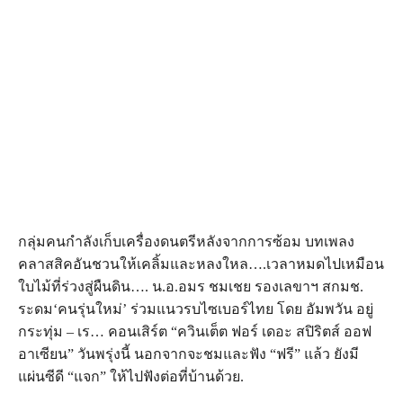
กลุ่มคนกำลังเก็บเครื่องดนตรีหลังจากการซ้อม บทเพลง
คลาสสิคอันชวนให้เคลิ้มและหลงใหล….เวลาหมดไปเหมือน
ใบไม้ที่ร่วงสู่ผืนดิน…. น.อ.อมร ชมเชย รองเลขาฯ สกมช.
ระดม‘คนรุ่นใหม่’ ร่วมแนวรบไซเบอร์ไทย โดย อัมพวัน อยู่
กระทุ่ม – เร… คอนเสิร์ต “ควินเต็ต ฟอร์ เดอะ สปิริตส์ ออฟ
อาเซียน” วันพรุ่งนี้ นอกจากจะชมและฟัง “ฟรี” แล้ว ยังมี
แผ่นซีดี “แจก” ให้ไปฟังต่อที่บ้านด้วย.