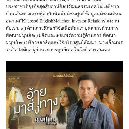
ประชาชาติธุรกิจสุดสัปดาห์ศิลปวัฒนธรรมเทคโนโลยีชาว
บ้านเส้นทางเศรษฐีสำนักพิมพ์มติชนศูนย์ข้อมูลมติชนมติชน
อคาเดมีKhaosod EnglishMatichon Investor Relationร่วมงาน
กับเรา. ๑ ) ด้านการศึกษาวิจัยเพื่อพัฒนา บุคลากรด้านการ
พัฒนามนุษย์ ๒ ) ผลิตและเผยแพร่ความรู้ด้านการ พัฒนา
มนุษย์ ๓ ) บริการสาธิตและวิจัยโดยศูนย์พัฒนา. นางเอื้อมพร
วงศ์ สวัสดิ์กุล ผู้อำนวยการศูนย์เทคโนโลยี สารสนเทศ.