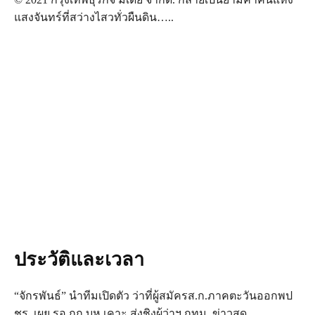
แสงจันทร์ที่สว่างไสวทั่วผืนดิน…..
ประวัติและเวลา
“จักรพันธ์” นำทีมเปิดตัว ว่าที่ผู้สมัครส.ก.ภาคตะวันออกพป
ชร. เผย รอ กก.บห.เคาะ ส่งชิงผู้ว่าฯ กทม. ข่าวสด