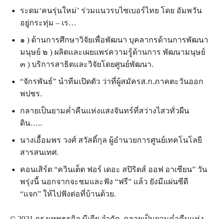
ระดม‘คนรุ่นใหม่’ ร่วมแนวรบไซเบอร์ไทย โดย อัมพวัน
อยู่กระทุ่ม – เร…
๑ ) ด้านการศึกษาวิจัยเพื่อพัฒนา บุคลากรด้านการพัฒนา
มนุษย์ ๒ ) ผลิตและเผยแพร่ความรู้ด้านการ พัฒนามนุษย์
๓ ) บริการสาธิตและวิจัยโดยศูนย์พัฒนา.
“จักรพันธ์” นำทีมเปิดตัว ว่าที่ผู้สมัครส.ก.ภาคตะวันออก
พปชร.
กลายเป็นยามค่ำคืนแห่งแสงจันทร์ที่สว่างไสวทั่วผืน
ดิน…..
นางเอื้อมพร วงศ์ สวัสดิ์กุล ผู้อำนวยการศูนย์เทคโนโลยี
สารสนเทศ.
คอนเสิร์ต “ควินเต็ต ฟอร์ เดอะ สปิริตส์ ออฟ อาเซียน” วัน
พรุ่งนี้ นอกจากจะชมและฟัง “ฟรี” แล้ว ยังมีแผ่นซีดี
“แจก” ให้ไปฟังต่อที่บ้านด้วย.
© 2021 กรุงเทพธุรกิจ มีเดีย จำกัด. กลายเป็นยามค่ำคืนแห่ง