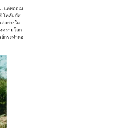
่… แต่พออเม
์ โคลัมบัส
แต่อย่างใด
. สงครามโลก
ุษย์กระทำต่อ