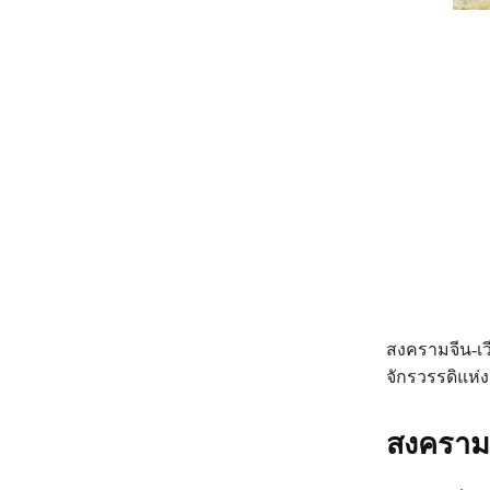
สงครามจีน-เว
จักรวรรดิแห่งน
สงครามเ