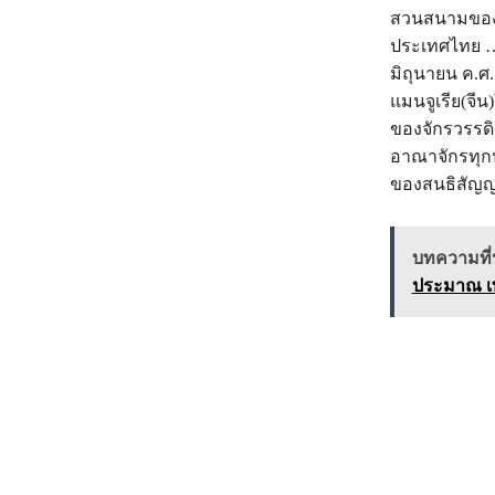
สวนสนามของก
ประเทศไทย … 
มิถุนายน ค.ศ
แมนจูเรีย(จี
ของจักรวรรดิ
อาณาจักรทุกป
ของสนธิสัญญ
บทความที่น
ประมาณ เ