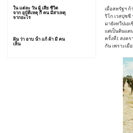
ใน แต่ละ วัน ผู้ เสีย ชีวิต
เมื่อสหรัฐฯ 
จาก อุบัติเหตุ กี่ คน มีสาเหตุ
ริโก เวสปุชช
จากอะไร
มายังทวีปเอเช
แต่เป็นดินแดน
ครั้งที่1 สงค
ฝัน ว่า อาบ น้ํา แก้ ผ้า มี คน
เห็น
กัน เพราะเมื่