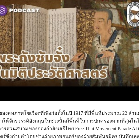
่ของสหภาพโซเวียตที่เพิ่งก่อตั้งในปี 1917 ที่มีพื้นที่ประมาณ 22 ล้า
ทำให้จักรวรรดิอังกฤษในช่วงนั้นมีพื้นที่ในการปกครองมากที่สุดใน
การสวนสนามของกองกำลังเสรีไทย Free Thai Movement Parade At t
์ซึ่งถ่ายทำโดยช่างถ่ายภาพยนตร์ของฝ่ายสัมพันธมิตร บันทึกเห