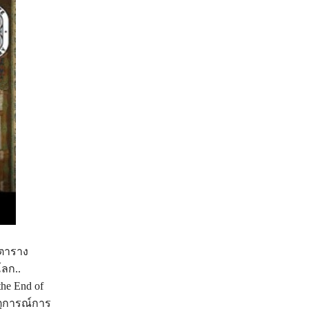
นตาราง
โลก..
he End of
ตุการณ์การ