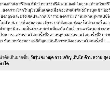
องกำลังเสรีไทย ที่นำโดยนายปรีดี พนมยงค์ ในฐานะหัวหน้าเสร
สงครามโลกในยุโรปสิ้นสุดลงเมื่อกองทัพสัมพันธมิตรบุกเข้าเบอร
. อังกฤษและฝรั่งเศสประกาศเข้าร่วมสงคราม ด้านมหาสมุทรแปซิฟิก 
น)ในปี ค.ศ. การสิ้นสุดลงของจักรวรรดิอังกฤษ ส่งผลให้ประเทศใน
อังกฤษ มีความเป็นประเทศเท่าเทียมกัน กับเจ้าอาณานิคมอย่างส
ระการ.. สงครามโลกครั้งที่2 สาเหตุของสงครามโลกครั้งที่2 ความ
า ข้อบกพร่องของสนธิสัญญาสันติภาพหลังสงครามโลกครั้งที่ 1…
่าตื่นเต้นมากขึ้น
วัยรุ่น จะ หยุด การ เจริญ เติบโต ด้าน ความ สูง เม
ท่าใด