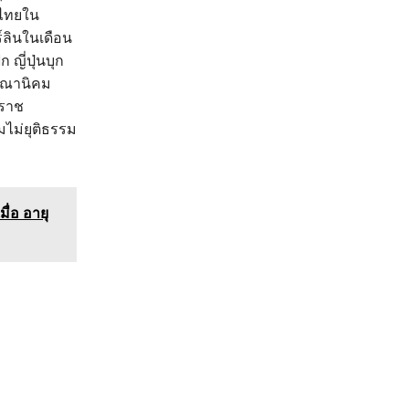
ีไทยใน
์ลินในเดือน
ญี่ปุ่นบุก
อาณานิคม
หราช
ไม่ยุติธรรม
ื่อ อายุ