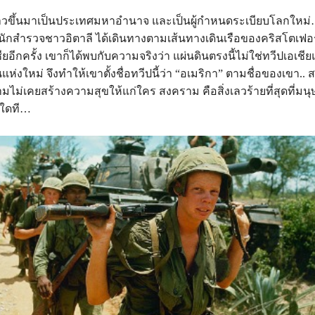
ก้าวขึ้นมาเป็นประเทศมหาอำนาจ และเป็นผู้กำหนดระเบียบโลกใหม
ี นักสำรวจชาวอิตาลี ได้เดินทางตามเส้นทางเดินเรือของคริสโตเฟอร
ียอีกครั้ง เขาก็ได้พบกับความจริงว่า แผ่นดินตรงนี้ไม่ใช่ทวีปเอเชีย
แห่งใหม่ จึงทำให้เขาตั้งชื่อทวีปนี้ว่า “อเมริกา” ตามชื่อของเขา.
รามไม่เคยสร้างความสุขให้แก่ใคร สงคราม คือสิ่งเลวร้ายที่สุดที่มน
อใดที…