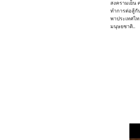
สงครามเย็น 
ทำการต่อสู้ก
พาประเทศไทยอ
มนุษยชาติ..