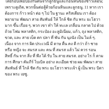
โดยรอบเพื่อป้องกันตนจากลูกธนูและก้อนหินของชาวเลมัน;
เพราะดูเถิด, พวกนั้นต่อสู้ด้วยก้อนหินและลูกธนู. 11 หาก เรา
ต้องการ ก้าว หน้า ต่อ ๆ ไป ใน ฐานะ คริสเตียน เรา ต้อง
พยายาม พัฒนา สาย สัมพันธ์ ให้ ใกล้ ชิด กับ พระ ยะโฮวา
มาก ขึ้น เรื่อย ๆ. พวก เขา ทํา ให้ ทะเล เกลื่อน กลาด ไป ด้วย
ถ้วย โฟม พลาสติก, กระป๋อง อะลูมิเนียม, แก้ว, ถุง พลาสติก,
ขวด, และ สาย เบ็ด ตก ปลา ที่ พัน กัน นุงนัง เป็น ไมล์ ๆ.
เนื่อง จาก การ ผิด ประเวณี มี ดาษ ดื่น คง ดี กว่า ถ้า ชาย
หรือ หญิง จะ สมรส และ คน ที่ สมรส แล้ว ไม่ ควร รอน
สิทธิ์ กัน จาก สิ่ง ที่ พึง ได้ รับ ใน สาย สมรส. อย่าง ไร ก็ ตาม
การ ศึกษา คัมภีร์ ไบเบิล อย่าง ละเอียด ช่วย ผม พัฒนา สาย
สัมพันธ์ ที่ ใกล้ ชิด กับ พระ ยะโฮวา พระเจ้า ผู้ เป็น พระ บิดา
ของ พระ เยซู.