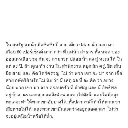
ใน สหรัฐ แม่น้ํา มิสซิสซิปปี สาย เดียว ปล่อย น้ํา ออก มา
เกือบ 60 เปอร์เซ็นต์ มาก กว่า ที่ แม่น้ํา ลําธาร ทั้ง หมด ของ
ออสเตรเลีย รวม กัน จะ สามารถ ปล่อย น้ํา ลง สู่ ทะเล ได้ ใน
แต่ ละ ปี. ถ้า คุณ ทํา งาน ใน สํานักงาน หยุด สัก ครู่, ยืด เส้น
ยืด สาย, และ คิด ใคร่ครวญ. ไม่ ว่า พวก เขา จะ มา จาก เชื้อ
สาย กษัตริย์ หรือ ไม่ นับ ว่า มี เหตุ ผล ที่ จะ คิด ว่า อย่าง
น้อย พวก เขา มา จาก ครอบครัว ที่ สําคัญ และ มี อิทธิพล
อยู่ บ้าง. ๑๐ และสายลมจึงพัดพวกเขาไปดังนี้; และไม่มีอสูร
ทะเลจะทําให้พวกเขาอับปางได้, ทั้งปลาวาฬก็ทําให้พวกเขา
เสียหายไม่ได้; และพวกเขามีแสงสว่างอยู่ตลอดเวลา, ไม่ว่า
จะอยู่เหนือน้ําหรือใต้น้ํา.