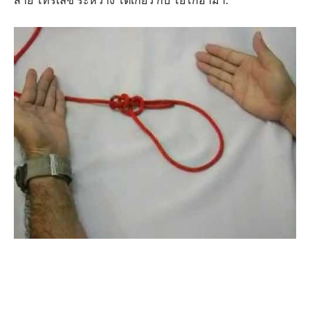
สาย โทรเลข ระหว่าง โตเกียว กับ โยโกฮามา.