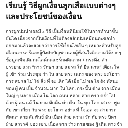
เรียนรู้ วิธีผูกเงื่อนลูกเสือแบบต่างๆ
และประโยชน์ของเงื่อน
การผูกปมนำเธอมี 2 วิธี เป็นเงื่อนที่นิยมใช้ในการทำนาขั้น
บันได เนื่องจากเป็นเงื่อนที่ไม่ต้องสลับปมเหมือนตะขอทำ
ออกมาแล้วจะสวยกว่าการใช้เงื่อนไขอื่น ๆ เหมาะสำหรับลูก
เสือเนตรนารีและผู้บังคับบัญชา และผู้ที่สนใจติดตามได้ง่ายๆ
ข้อมูลเพิ่มเติมกดไลค์กดแชร์กดติดตาม + กระดิ่ง. คํา
บรรยาย แรก “การ รักษา สาย สมรส ให้ ยืน นาน” เตือน ใจ
ผู้ เข้า ร่วม ประชุม ว่า ใน สาย พระ เนตร ของ พระ ยะโฮวา
การ สมรส ไม่ ใช่ สิ่ง ที่ จะ เลิก ได้ เมื่อ ไม่ พอ ใจ ดัง ทัศนะ
ของ ผู้ คน เป็น จํานวน มาก ใน โลก. กระนั้น ต่าง จาก เมือง
ใหญ่ ๆ หลาย เมือง ใน โลก ถนน หลาย สาย ครา คร่ํา ไป
ด้วย ผู้ คน แม้ ใน ยาม ดึกดื่น ค่ํา คืน. ใน ทุก โอกาส เรา พูด
กับ เขา เกี่ยว กับ พระ ยะโฮวา อย่าง ที่ โจเอล จะ สามารถ
พัฒนา สาย สัมพันธ์ อัน เปี่ยม ด้วย ความ รัก กับ พระ บิดา
ฝ่าย สวรรค์ ของ เขา. เนื่อง จาก ร่าง กาย ของ ผู้ เดิน ทาง จํา