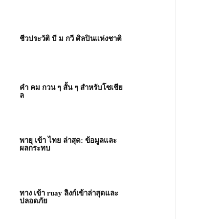
ชีวประวัติ บี ม กวี ศิลปินแห่งชาติ
คํา คม กวน ๆ สั้น ๆ สำหรับโซเชีย
ล
พายุ เข้า ไทย ล่าสุด: ข้อมูลและ
ผลกระทบ
ทาง เข้า ruay ลิงก์เข้าล่าสุดและ
ปลอดภัย