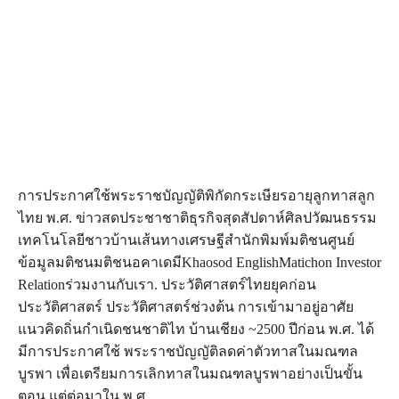
การประกาศใช้พระราชบัญญัติพิกัดกระเษียรอายุลูกทาสลูก
ไทย พ.ศ. ข่าวสดประชาชาติธุรกิจสุดสัปดาห์ศิลปวัฒนธรรม
เทคโนโลยีชาวบ้านเส้นทางเศรษฐีสำนักพิมพ์มติชนศูนย์
ข้อมูลมติชนมติชนอคาเดมีKhaosod EnglishMatichon Investor
Relationร่วมงานกับเรา. ประวัติศาสตร์ไทยยุคก่อน
ประวัติศาสตร์ ประวัติศาสตร์ช่วงต้น การเข้ามาอยู่อาศัย
แนวคิดถิ่นกำเนิดชนชาติไท บ้านเชียง ~2500 ปีก่อน พ.ศ. ได้
มีการประกาศใช้ พระราชบัญญัติลดค่าตัวทาสในมณฑล
บูรพา เพื่อเตรียมการเลิกทาสในมณฑลบูรพาอย่างเป็นขั้น
ตอน แต่ต่อมาใน พ.ศ.