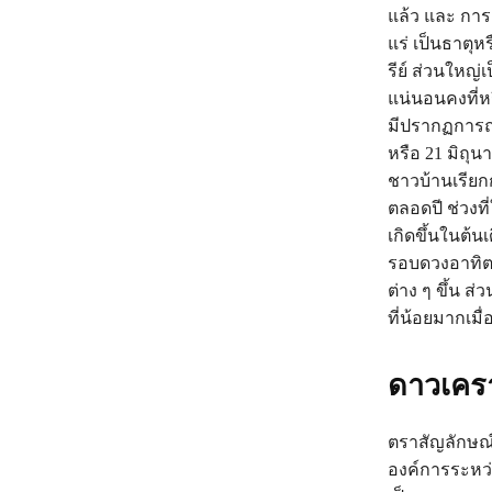
แล้ว และ การเก
แร่ เป็นธาตุ
รีย์ ส่วนใหญ่
แน่นอนคงที่ห
มีปรากฏการณ์ที
หรือ 21 มิถุน
ชาวบ้านเรียก
ตลอดปี ช่วงที
เกิดขึ้นในต้
รอบดวงอาทิตย์
ต่าง ๆ ขึ้น ส
ที่น้อยมากเมื
ดาวเคร
ตราสัญลักษณ์ 
องค์การระหว่า