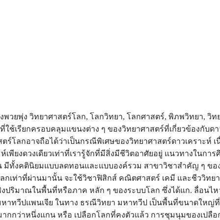
ังพวยพุ่ง วิทยาศาสตร์โลก, โลกวิทยา, โลกศาสตร์, พิภพวิทยา, วิท
์ที่ใช้เรียกครอบคลุมแขนงต่าง ๆ ของวิทยาศาสตร์ที่เกี่ยวข้องกับด
ตร์โลกอาจถือได้ว่าเป็นกรณีพิเศษของวิทยาศาสตร์ดาวเคราะห์ เ
์เพียงดวงเดียวเท่าที่เรารู้จักที่มีสิ่งมีชีวิตอาศัยอยู่ แนวทางในกา
้น มีทั้งคตินิยมแบบลดทอนและแบบองค์รวม สาขาวิชาสำคัญ ๆ ขอ
กเท่าที่ผ่านมานั้น จะใช้วิชาฟิสิกส์ คณิตศาสตร์ เคมี และชีววิทยา 
ิงปริมาณในพื้นที่หรือภาค หลัก ๆ ของระบบโลก ซึ่งได้แก. ลื่อน
งมหาทวีปแพนเจีย ในทาง ธรณีวิทยา มหาทวีป เป็นพื้นที่ขนาดใหญ่ท
ากกว่าหนึ่งแกน หรือ เปลือกโลกที่คงตัวแล้ว การชุมนุมของเปลือก