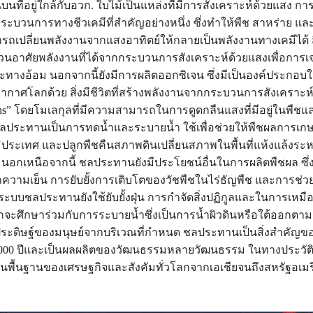
นที่อยู่ใกล้กับอวก. ใบไม้เป็นแหล่งที่มีการสังเคราะห์ด้วยแสง กา
กระบวนการทางชีวเคมีที่สำคัญอย่างหนึ่ง ซึ่งทำให้พืช สาหร่าย แล
ถเปลี่ยนพลังงานจากแสงอาทิตย์ให้กลายเป็นพลังงานทางเคมีได้ สิ่
วนอาศัยพลังงานที่ได้จากกระบวนการสังเคราะห์ด้วยแสงเพื่อการเ
ะทางอ้อม นอกจากนี้ยังมีการผลิตออกซิเจน ซึ่งมีเป็นองค์ประกอบใน
าศโลกด้วย สิ่งมีชีวิตที่สร้างพลังงานจากกระบวนการสังเคราะห์แ
phs” โดยโมเลกุลที่มีความสามารถในการดูดกลืนแสงที่มีอยู่ในพืชและสิ
 . ลประทานเป็นการทดน้ำและระบายน้ำ ใช้เพื่อช่วยให้พืชผลการเก
มิประเทศ และปลูกพืชคืนสภาพดินเปลี่ยนสภาพในพื้นที่แห้งแล้งระห
 นอกเหนือจากนี้ ชลประทานยังมีประโยชน์อื่นในการผลิตพืชผล ซึ
ความเย็น การยับยั้งการเติบโตของวัชพืชในไร่ธัญพืช และการช่วย
ระบบชลประทานยังใช้ยับยั้งฝุ่น การกำจัดสิ่งปฏิกูลและในการเหมือ
ะศึกษาร่วมกับการระบายน้ำซึ่งเป็นการน้ำผิวดินหรือใต้ออกตา
ระดิษฐ์ของมนุษย์จากบริเวณที่กำหนด ชลประทานเป็นสิ่งสำคัญ
000 ปีและเป็นผลผลิตของวัฒนธรรมหลายวัฒนธรรม ในทางประวัติ
พื้นฐานของเศรษฐกิจและสังคัมทั่วโลกจากเอเชียจนถึงสหรัฐอเม