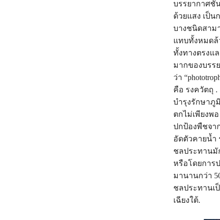
บรรยากาศชั้นบ
ด้วยแสง เป็น
บางชนิดสามาร
แทบทั้งหมดล้
ทั้งทางตรงแล
มากของบรรยาก
ว่า “phototro
คือ รงควัตถุ
บำรุงรักษาภู
ตกไม่เพียงพอ
ปกป้องพืชจาก
อัดตัวคายน้ำ 
ชลประทานมักจ
หรือโดยการป
มานานกว่า 5
ชลประทานเป็น
เฉียงใต้.