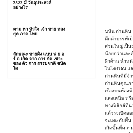
2522 มี วัตถุประสงค์
อย่างไร
ตาม หา หัวใจ เจ้า ชาย หลง
นหิน ถ่านหิ
ยุค ภาค ไทย
ดึกดำบรรพ์เ
ส่วนใหญ่เป็นธ
น้อยกว่าและเป
ลักษณะ ชายฝั่ง แบบ ฟ ย อ
ร์ ด เกิด จาก การ กัด เซาะ
ผิวด้าน น้ำหน
ของ ตัว การ ธรรมชาติ ชนิด
ไนโตรเจน และ
ใด
ถ่านหินที่มีจ
ถ่านหินคุณภ
เรืองบนท้องฟ
แสงเหนือ หรื
ทางฟิสิกส์ที่น
แล้วระเบิดออ
จะแตะกับพื้น 
เกิดขึ้นที่คว