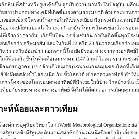
ิดหิน ที่สร้างทวีปยูเรเชียขึ้น ถูกเรียกว่ามหาทวีปในปัจจุบัน. ผลึกแ
หรือสารประกอบทางเคมีที่เกิดขึ้นเองตามธรรมชาติ ด้วยกระบวนก
เป็นของแข็ง มีโครงสร้างภายในที่เป็นระเบียบ มีสูตรเคมีและสมบัติอื่น
รืออาจเปลี่ยนแปลงได้ในวงจำกั. อายัน ในการโคจรของโลกรอบดวง
่เรียกว่า “อายัน” เกิดขึ้นปีละ 2 ครั้งเช่นกัน อายันเกิดขึ้นทุกปีระหว
ายนเรียกว่า ครีษมายัน และในวันที่ 22 หรือ 23 ธันวาคมเรียกว่า เหมา
กันว่า ตะวันอ้อมข้าว นอกจากนี้โลกยังมีระยะห่างจากดวงอาทิตย์ไม
่ใกล้ที่สุดเกิดขึ้นในต้นเดือนมกราคม (147 ล้านกิโลเมตร) ส่วนช่วงที่
นเดือนกรกฎาคม (152 ล้านกิโลเมตร) เฉพาะแกนหมุนของโลกที่เอียง
 จึงมีผลสลับขั้วโลกเหนือ กับ ขั้วโลกใต้ เข้าหาดวงอาทิตย์ ทำให้
่วนการโคจรของโลกรอบดวงอาทิตย์ที่มีระยะใกล้บ้าง ไกลบ้าง นั้น เ
่อเทียบกับระยะห่างจากดวงอาทิตย์ จึงไม่ได้มีผล ต่อการเกิดฤดูกาลแ
าะห์น้อยและดาวเทียม
องค์การอุตุนิยมวิทยาโลก (World Meteorological Organization; ย่
งรัฐบาลซึ่งมีรัฐและดินแดนสมาชิกจำนวนหนึ่งร้อยเก้าสิบเอ็ดราย จั