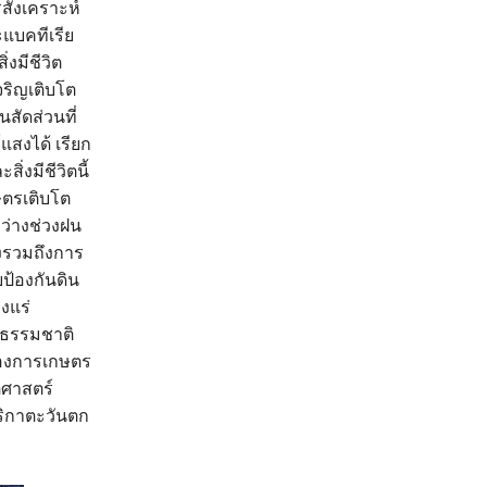
รสังเคราะห์
ะแบคทีเรีย
งมีชีวิต
จริญเติบโต
สัดส่วนที่
สงได้ เรียก
่งมีชีวิตนี้
ษตรเติบโต
ว่างช่วงฝน
่งรวมถึงการ
ป้องกันดิน
งแร่
มธรรมชาติ
ของการเกษตร
ศาสตร์
ริกาตะวันตก