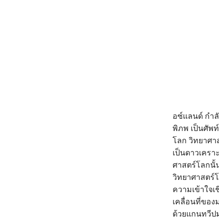
อซ์แลนด์ กำล
พิภพ เป็นศัพท
โลก วิทยาศาส
เป็นดาวเคราะห
ศาสตร์โลกนั
วิทยาศาสตร์โล
ความเข้าใจเช
เคลื่อนที่ขอ
ด้วยแกนทวีปม