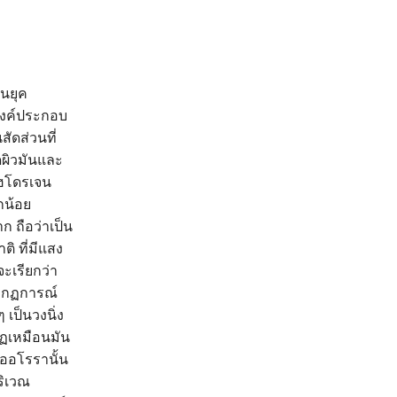
นยุค
องค์ประกอบ
ัดส่วนที่
ดผิวมันและ
ไฮโดรเจน
กน้อย
ก ถือว่าเป็น
 ที่มีแสง
ะเรียกว่า
รากฏการณ์
 เป็นวงนิ่ง
กฏเหมือนมัน
งออโรรานั้น
ริเวณ