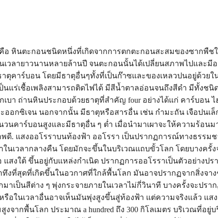
น คือ หินตะกอนชนิดหนึ่งที่เกิดจากการตกตะกอนสะสมของซากพืชใ
ป็นเวลายาวนานหลายล้านปี จนตะกอนนั้นได้เปลี่ยนสภาพไปและมี
าตุคาร์บอน โดยมีธาตุอื่นๆทั้งที่เป็นก๊าซและของเหลวปนอยู่ด้วยในส
็นแร่เชื้อเพลิงสามารถติดไฟได้ มีสีน้ำตาลอ่อนจนถึงสีดำ มีทั้งชนิ
ักเบา ถ่านหินประกอบด้วยธาตุที่สำคัญ four อย่างได้แก่ คาร์บอน 
ออกซิเจน นอกจากนั้น มีธาตุหรือสารอื่น เช่น กำมะถัน เจือปนเล็
ำนวนคาร์บอนสูงและมีธาตุอื่น ๆ ต่ำ เมื่อนำมาเผาจะให้ความร้อนมา
าพดี. แสงออโรราบนท้องฟ้า ออโรรา เป็นปรากฏการณ์ทางธรรมชาติ
้าในเวลากลางคืน โดยมักจะขึ้นในบริเวณแถบขั้วโลก โดยบางครั้งจ
อ แสงใต้ ขึ้นอยู่กับแหล่งกำเนิด ปรากฏการออโรราเป็นตัวอย่างป
่าทึงที่สุดที่เกิดขึ้นในอวกาศที่ใกล้พื้นโลก มันอาจปรากฏจากสิ่งจางๆ
กมาเป็นสีต่าง ๆ พุ่งกระจายภายในเวลาไม่กี่วินาที บางครั้งจะปรา
หรือในเวลาอื่นอาจเห็นมันพุ่งสูงขึ้นสู่ท้องฟ้า แต่ความจริงแล้ว แส
ามสูงจากพื้นโลก ประมาณ a hundred ถึง 300 กิโลเมตร บริเวณที่อยู่บ