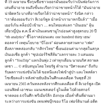
ที่ 19 เมษายน ซึ่งกุนซือชาวเยอรมันยอมรับว่าเป็นฟอร์มการ
เล่นที่น่าอาย จนถึงขั้นจะเรียกว่าน่าขายหน้าก็ได้ “มันน่าอาย
น่าผิดหวัง บางทีอาจเรียกได้ว่าน่าขายหน้า” รังนิค กล่าว
“เราต้องยอมรับว่า ลิเวอร์พูล นำหน้าเรามาหกปีแล้ว” “เมื่อ
เยอร์เก้น คล็อปป์ เข้ามา … คนไทยแห่แลก “เงินเยน” ลุ้น
เที่ยวญี่ปุ่น ต.ค.นี้ ค่าเงินแดนซามูไรอ่อนค่าสูงสุดรอบ 20 ปี
“ttb analytics” ชี้โอกาสอ่อนแตะ one hundred thirty เยน/
ดอลลาร์ เหตุนโยบาย “บีโอเจ” ผ่อนคลายสวนทาง “เฟด”
ดึงสภาพคล่องกลับ “กสิกรไทย” ชี้เยนอ่อนค่ามากสุดในสกุล
เงินเอเชีย ลูกค้า “ซุปเปอร์ริชสีส้ม”แลกรายละ 3 แสนเยน
ลูกค้า “YouTrip” แลกเงินพุ่ง 2 เท่าทุกเดือน นายนริศ สถาผล
เดชา … © สนับสนุนโดย ไทยรัฐ ตำนาน “ปิศาจแดง” ถึงกับ
รับผลการแข่งขันไม่ได้ ขอหนีแสงไฟเข้าสู่ป่า และโพสต์ลา
โซเชียลแล้ว หลังพ่ายยับเยินในศึกแดงเดือด วันพุธที่ 20
เมษายน 2565 ควันหลงหลังจากศึกแดงเดือด ที่ ลิเวอร์พูล เปิด
แอนฟิลด์ เอาชนะ แมนเชสเตอร์ ยูไนเต็ด ไปด้วยสกอร์
ขาดลอย 4-0ในศึก พรีเมียร์ลีก อังกฤษ เมื่อค่ำคืนที่ผ่านมา
ระหว่างการแข่งขัน เพจเฟซบุ๊กของ ริโอ เฟอร์ดินานด์ อดีต