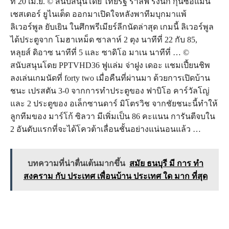
ที่ 20 เม.ย. © สนับสนุนโดย ไทยรัฐ ราล์ฟ รังนิก กุนซือแมน
เชสเตอร์ ยูไนเต็ด ออกมาเปิดใจหลังพาทีมบุกมาแพ้
ลิเวอร์พูล ยับเยิน ในศึกพรีเมียร์ลีกนัดล่าสุด เกมนี้ ลิเวอร์พูล
ได้ประตูจาก โมฮาเหม็ด ซาลาห์ 2 ตุง นาทีที่ 22 กับ 85,
หลุยส์ ดิอาซ นาทีที่ 5 และ ซาดิโอ มาเน นาทีที่ … ©
สนับสนุนโดย PPTVHD36 ฟูแล่ม จ่าฝูง เดอะ แชมเปี้ยนชิพ
ลงเล่นเกมนัดที่ forty two เมื่อคืนที่ผ่านมา ด้วยการเปิดบ้าน
ชนะ เปรสตัน 3-0 จากการทำประตูของ ฟาบิโอ คาร์วัลโญ่
และ 2 ประตูของ อเล็กซานดาร์ มิโตรวิช จากชัยชนะนี้ทำให้
ลูกทีมของ มาร์โก้ ซิลวา มีเพิ่มเป็น 86 คะแนน การันตีจบใน
2 อันดับแรกที่จะได้โควต้าเลื่อนชั้นอย่างแน่นอนแล้ว …
บทความที่น่าตื่นเต้นมากขึ้น
สมัย ธนบุรี มี การ ทำ
สงคราม กับ ประเทศ เพื่อนบ้าน ประเทศ ใด มาก ที่สุด