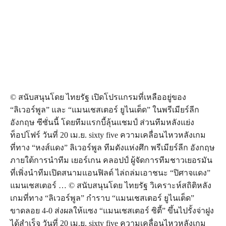
© สนับสนุนโดย ไทยรัฐ เปิดโปรแกรมที่เหลืออยู่ของ
“ลิเวอร์พูล” และ “แมนเชสเตอร์ ยูไนเต็ด” ในพรีเมียร์ลีก
อังกฤษ ซีซั่นนี้ โดยทีมแรกบี้ลุ้นแชมป์ ส่วนทีมหลังแย่ง
ท็อปโฟร์ วันที่ 20 เม.ย. sixty five ความเคลื่อนไหวหลังเกม
ที่ทาง “หงส์แดง” ลิเวอร์พูล ทีมดังแห่งศึก พรีเมียร์ลีก อังกฤษ
ภายใต้การนำทีม เยอร์เกน คลอปป์ ผู้จัดการทีมชาวเยอรมัน
ที่เพิ่งนำทีมเปิดสนามแอนฟิลด์ ไล่ถล่มเอาชนะ “ปิศาจแดง”
แมนเชสเตอร์ … © สนับสนุนโดย ไทยรัฐ วิเคราะห์สถิติหลัง
เกมที่ทาง “ลิเวอร์พูล” กำราบ “แมนเชสเตอร์ ยูไนเต็ด”
ขาดลอย 4-0 ส่งผลให้แซง “แมนเชสเตอร์ ซิตี้” ขึ้นไปรั้งจ่าฝูง
ได้สำเร็จ วันที่ 20 เม.ย. sixty five ความเคลื่อนไหวหลังเกม