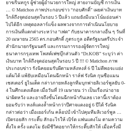
ยาฆรินทกูร ผู้ช่วยผู้อำนวยการใหญ่ สายงานบัญชี การเงิน
… © Matichon ภาพประกอบข่าว “กอบศักดิ์” เผยค่าเงินบาท
ใกล้ถึงจุดอ่อนสุดในรอบ 5 ปีแล้ว แถมยังมีแนวโน้มอ่อนค่า
ไปได้อีก เหตุดอลลาร์แข็ง ผลพวงจากการดำเนินนโยบาย
การเงินที่แตกต่างระหว่าง “เฟด” กับธนาคารกลางอื่น ๆ วันที่
20 เมษายน 2565 ดร.กอบศักดิ์ ภูตระกูล อดีตรัฐมนตรีประจำ
สำนักนายกรัฐมนตรี และกรรมการรองผู้จัดการใหญ่
ธนาคารกรุงเทพ โพสต์เฟซบุ๊กส่วนตัว “Dr.KOB” ระบุว่า ค่า
เงินบาท ใกล้ถึงจุดอ่อนสุดในรอบ 5 ปี !!! © Matichon ภาพ
ประกอบข่าว รังนิคยอมรับผีตามหลังหงส์ 6 ปี ไม่ดีพอจะแย่ง
แต้มได้ แพ้ยับเหมือนโดนฉีกหน้า ราล์ฟ รังนิค กุนซือแมน
เชสเตอร์ ยูไนเต็ด กล่าวภายหลังลูกทีมบุกพ่ายลิเวอร์พูลยับ 0-
4 ในศึกแดงเดือด เมื่อวันที่ 19 เมษายน ว่า เป็นเรื่องน่าอาย
น่าผิดหวัง และอาจถึงขั้นโดนฉีกหน้ากันเลย เวลานี้เราต้อง
ยอมรับว่า หงส์แดงล้ำหน้ากว่าปีศาจแดงอยู่ 6 ปีได้ รังนิค
กล่าวต่อว่า เมื่อเยอร์เก้น คล็อปป์ เข้าไปคุมทีมลิเวอร์พูล …
เปิดรอยสัก กระติ๊บ สักอะไรให้ เบิร์ด แฟนแตงโม ตามความ
ตั้งใจ ครั้ง แตงโม ยังมีชีวิตอยากให้กระติ๊บสักให้ เมื่อครั้งมี