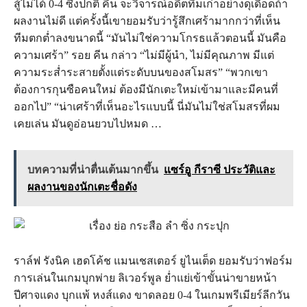
สู้ไม่ได้ 0-4 ซึ่งปกติ คีน จะวิจารณ์อดีตทีมเก่าอย่างดุเดือดถ้า
ผลงานไม่ดี แต่ครั้งนี้เขายอมรับว่ารู้สึกเศร้ามากกว่าที่เห็น
ทีมตกต่ำลงขนาดนี้ “มันไม่ใช่ความโกรธแล้วตอนนี้ มันคือ
ความเศร้า” รอย คีน กล่าว “ไม่มีผู้นำ, ไม่มีคุณภาพ มีแต่
ความระส่ำระสายตั้งแต่ระดับบนของสโมสร” “พวกเขา
ต้องการกุนซือคนใหม่ ต้องมีนักเตะใหม่เข้ามาและมีคนที่
ออกไป” “น่าเศร้าที่เห็นอะไรแบบนี้ นี่มันไม่ใช่สโมสรที่ผม
เคยเล่น มันดูอ่อนยวบไปหมด …
บทความที่น่าตื่นเต้นมากขึ้น
แซร์อู กีราซี ประวัติและ
ผลงานของนักเตะชื่อดัง
ราล์ฟ รังนิค เฮดโค้ช แมนเชสเตอร์ ยูไนเต็ด ยอมรับว่าฟอร์ม
การเล่นในเกมบุกพ่าย ลิเวอร์พูล ย่ำแย่เข้าขั้นน่าขายหน้า
ปีศาจแดง บุกแพ้ หงส์แดง ขาดลอย 0-4 ในเกมพรีเมียร์ลีกวัน