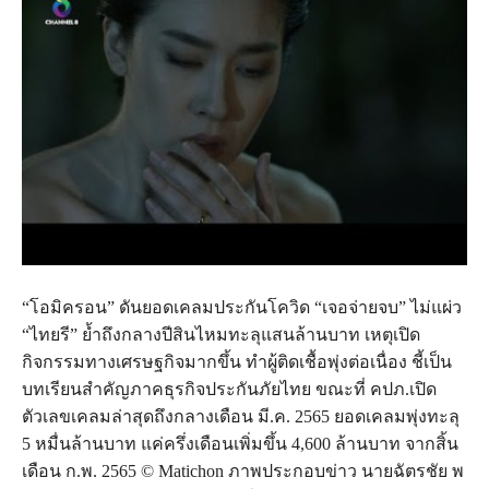
“โอมิครอน” ดันยอดเคลมประกันโควิด “เจอจ่ายจบ” ไม่แผ่ว
“ไทยรี” ย้ำถึงกลางปีสินไหมทะลุแสนล้านบาท เหตุเปิด
กิจกรรมทางเศรษฐกิจมากขึ้น ทำผู้ติดเชื้อพุ่งต่อเนื่อง ชี้เป็น
บทเรียนสำคัญภาคธุรกิจประกันภัยไทย ขณะที่ คปภ.เปิด
ตัวเลขเคลมล่าสุดถึงกลางเดือน มี.ค. 2565 ยอดเคลมพุ่งทะลุ
5 หมื่นล้านบาท แค่ครึ่งเดือนเพิ่มขึ้น 4,600 ล้านบาท จากสิ้น
เดือน ก.พ. 2565 © Matichon ภาพประกอบข่าว นายฉัตรชัย พ