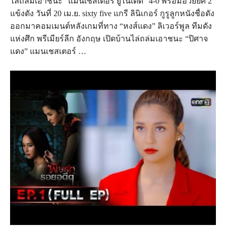
ไล่ถล่มเอาชนะ “แมนเชสเตอร์ ยูไนเต็ด” 4-0 พร้อมอวยยศ 2
แข้งดัง วันที่ 20 เม.ย. sixty five แกรี ลินิเกอร์ กูรูลูกหนังชื่อดัง
ออกมาคอมเมนต์หลังเกมที่ทาง “หงส์แดง” ลิเวอร์พูล ทีมดัง
แห่งศึก พรีเมียร์ลีก อังกฤษ เปิดบ้านไล่ถล่มเอาชนะ “ปิศาจ
แดง” แมนเชสเตอร์ …