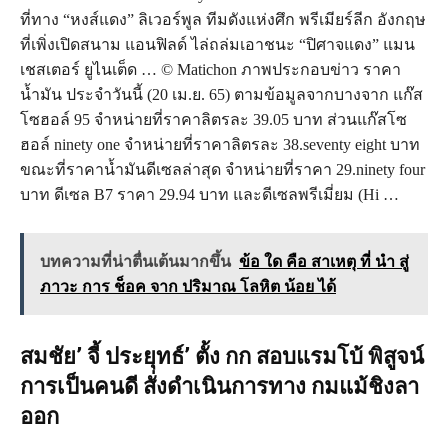
ที่ทาง “หงส์แดง” ลิเวอร์พูล ทีมดังแห่งศึก พรีเมียร์ลีก อังกฤษ
ที่เพิ่งเปิดสนาม แอนฟิลด์ ไล่ถล่มเอาชนะ “ปิศาจแดง” แมน
เชสเตอร์ ยูไนเต็ด … © Matichon ภาพประกอบข่าว ราคา
น้ำมัน ประจำวันนี้ (20 เม.ย. 65) ตามข้อมูลจากบางจาก แก๊ส
โซฮอล์ 95 จำหน่ายที่ราคาลิตรละ 39.05 บาท ส่วนแก๊สโซ
ฮอล์ ninety one จำหน่ายที่ราคาลิตรละ 38.seventy eight บาท
ขณะที่ราคาน้ำมันดีเซลล่าสุด จำหน่ายที่ราคา 29.ninety four
บาท ดีเซล B7 ราคา 29.94 บาท และดีเซลพรีเมี่ยม (Hi …
บทความที่น่าตื่นเต้นมากขึ้น
ข้อ ใด คือ สาเหตุ ที่ นำ สู่
ภาวะ การ ช็อค จาก ปริมาณ โลหิต น้อย ได้
สมชัย’ จี้ ประยุทธ์’ ตั้ง กก สอบแรมโบ้ พิสูจน์
การเป็นคนดี สั่งดำเนินการทาง กมแม้ชิงลา
ออก