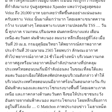
มาทำให้รู้สึกแปลกใจอยู่บ้างเพราะมันน่าจะถูกกว่ารถคู่แข่ง
ที่กำลังมาแรง รุ่นสูงสุดของ Xpander แพงว่ารุ่นสูงสุดของ
Veloz ถึง 20,000 บาท บอกเลยว่าหืดขึ้นคออย่างแน่นอนละ
ครับเพราะ Veloz นั้นมาเต็มกว่ามาก โดยเฉพาะขนาดความ
กว้าง ระบบต่างๆ โดยเฉพาะระบบความปลอดภัย TSS … วัน
นี้ ทุกภาค รวมกทม.ปริมณฑล ฝนตกหนักบางแห่ง เตือน
เหนือ-ตะวันตก ฝนฟ้าคะนอง ลมแรง หลีกเลี่ยงอยู่ที่โล่ง เมื่อ
วันที่ 20 เม.ย. กรมอุตุนิยมวิทยา ได้พยากรณ์สภาพอากาศ
ประจำวันที่ 20 เมษายน 2565 โดยพบว่า ลักษณะอากาศ
ทั่วไป พยากรณ์อากาศ 24 ชั่วโมงข้างหน้า บริเวณความกด
อากาศสูงหรือมวลอากาศเย็นกำลังปานกลางที่ปกคลุม
ประเทศไทยตอนบนเริ่มมีกำลังอ่อนลง ในขณะที่ลมใต้และ
ลมตะวันออกเฉียงใต้ยังคงพัดปกคลุมบริเวณดังกล่าว ทำให้
บริเวณประเทศไทยตอนบนมีอากาศร้อนในตอนกลางวัน กับ
มีฝนฟ้าคะนองและลมกระโชกแรงบางพื้นที่ โดยเฉพาะภาค
เหนือ และภาคกลางด้านตะวันตก จึงขอให้ประชาชนระวัง
อันตรายจากฝนฟ้าคะนอง ลมกระโชกแรง โดยหลีกเลี่ยงการ
อยู่ในที่โล่งแจ้ง … © Matichon ภาพประกอบข่าว โมฮาเหม็ด