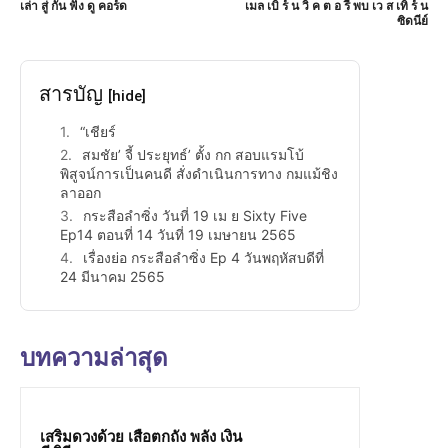
เล่า สู่ กัน ฟัง ดู คอร์ด
เมล เบิ ร์ น วิ ค ต อ รี พบ เว ส เทิ ร์ น
ซิดนีย์
สารบัญ
[hide]
“เชียร์
สมชัย’ จี้ ประยุทธ์’ ตั้ง กก สอบแรมโบ้
พิสูจน์การเป็นคนดี สั่งดำเนินการทาง กมแม้ชิง
ลาออก
กระสือลำซิ่ง วันที่ 19 เม ย Sixty Five
Ep14 ตอนที่ 14 วันที่ 19 เมษายน 2565
เรื่องย่อ กระสือลำซิ่ง Ep 4 วันพฤหัสบดีที่
24 มีนาคม 2565
บทความล่าสุด
เสริมดวงด้วย เสือตกถัง พลัง เงิน