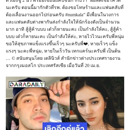
ตัวเองชู 2 นิ้ว พร้อมเขียนแคปชั่นกำกับว่า “ผมติดเชื้อโควิด
นะครับ ตอนนี้มากักตัวที่รพ. ต้องขอโทษร้านและแฟนคลับที่
ต้องเลื่อนงานออกไปก่อนครับ #numkala” มีเพื่อนในวงการ
และแฟนคลับต่างพากันส่งกำลังใจให้นักร้องดังเป็นจำนวน
มาก อาทิ สู้สู้ค้าบบบ เด๋วก็หายนะคะ เป็นกำลังให้คะ, สู้สู้ค้า
บบบ เด๋วก็หายนะคะ เป็นกำลังให้ค่ะ, หายไวไวนะครับพี่หนุ่ม
ขอให้สุขภาพแข็งแรงขึ้นเร็วๆ นะครับพี่❤️, หายเร็วๆ แข็ง
แรงๆ นะคะพี่หนุ่ม, หายในเร็ววัน เทกแคร์นะครับพี่ เป็นต้น
… © สนับสนุนโดย เดลินิวส์ สำนักข่าวต่างประเทศรายงาน
จากกรุงมอสโก ประเทศรัสเซีย เมื่อวันที่ 20 เม.ย.