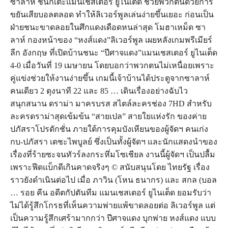
ซาลาห์ ชี้นักเตะแมนเชสเตอร์ ยูไนเต็ด ช่วยพวกตนด้วยการ
ขยันเสียบอลตลอด ทำให้ลิเวอร์พูลเล่นง่ายขึ้นเยอะ ก่อนเป็น
ฝ่ายชนะขาดลอยในศึกแดงเดือดหนล่าสุด โมฮาเหม็ด ซา
ลาห์ กองหน้าของ “หงส์แดง”ลิเวอร์พูล เผยหลังเกมพรีเมียร์
ลีก อังกฤษ ที่เปิดบ้านชนะ “ปีศาจแดง”แมนเชสเตอร์ ยูไนเต็ด
4-0 เมื่อวันที่ 19 เมษายน โดยบอกว่าพวกตนไม่เหนื่อยเพราะ
คู่แข่งช่วยให้งานง่ายขึ้น เกมนี้เจ้าบ้านได้ประตูจากซาลาห์
คนเดียว 2 ตุงนาที 22 และ 85 … เดินเรื่องอย่างฉับไว
สนุกสนาน ดราม่า มาครบรส สไตล์ละครช่อง 7HD สำหรับ
ละครดราม่าสุดเข้มข้น “สายเปล” สายใยแห่งรัก ของค่าย
ปภัสราโปรดักชั่น ภายใต้การคุมบังเหียนของผู้จัดฯ คนเก่ง
กบ-ปภัสรา เตชะไพบูลย์ ซึ่งเป็นทั้งผู้จัดฯ และนักแสดงนำของ
เรื่องที่ร้ายซะจนทัวร์ลงกระหึ่มโซเชียล งานนี้ผู้จัดฯ เป็นปลื้ม
เพราะฟีดแบ็กดีเกินคาดจริงๆ © สนับสนุนโดย ไทยรัฐ เรื่อง
ราวยังดำเนินต่อไป เมื่อ ภาวิน (โหน ธนากร) และ สกล (บอล
… รอย คีน อดีตกัปตันทีม แมนเชสเตอร์ ยูไนเต็ด ยอมรับว่า
ไม่ได้รู้สึกโกรธที่เห็นความพ่ายแพ้ขาดลอยต่อ ลิเวอร์พูล แต่
เป็นความรู้สึกเศร้ามากกว่า ปีศาจแดง บุกพ่าย หงส์แดง แบบ