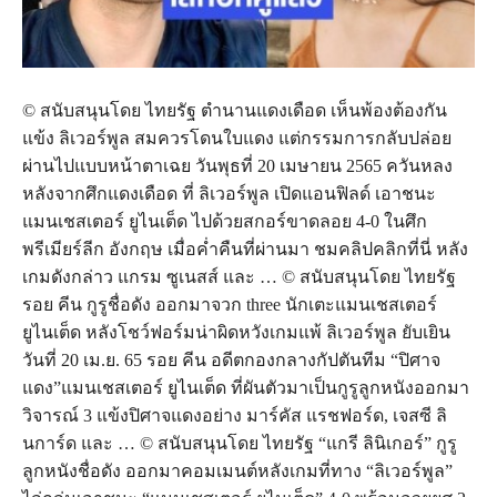
© สนับสนุนโดย ไทยรัฐ ตำนานแดงเดือด เห็นพ้องต้องกัน
แข้ง ลิเวอร์พูล สมควรโดนใบแดง แต่กรรมการกลับปล่อย
ผ่านไปแบบหน้าตาเฉย วันพุธที่ 20 เมษายน 2565 ควันหลง
หลังจากศึกแดงเดือด ที่ ลิเวอร์พูล เปิดแอนฟิลด์ เอาชนะ
แมนเชสเตอร์ ยูไนเต็ด ไปด้วยสกอร์ขาดลอย 4-0 ในศึก
พรีเมียร์ลีก อังกฤษ เมื่อค่ำคืนที่ผ่านมา ชมคลิปคลิกที่นี่ หลัง
เกมดังกล่าว แกรม ซูเนสส์ และ … © สนับสนุนโดย ไทยรัฐ
รอย คีน กูรูชื่อดัง ออกมาจวก three นักเตะแมนเชสเตอร์
ยูไนเต็ด หลังโชว์ฟอร์มน่าผิดหวังเกมแพ้ ลิเวอร์พูล ยับเยิน
วันที่ 20 เม.ย. 65 รอย คีน อดีตกองกลางกัปตันทีม “ปิศาจ
แดง”แมนเชสเตอร์ ยูไนเต็ด ที่ผันตัวมาเป็นกูรูลูกหนังออกมา
วิจารณ์ 3 แข้งปิศาจแดงอย่าง มาร์คัส แรชฟอร์ด, เจสซี ลิ
นการ์ด และ … © สนับสนุนโดย ไทยรัฐ “แกรี ลินิเกอร์” กูรู
ลูกหนังชื่อดัง ออกมาคอมเมนต์หลังเกมที่ทาง “ลิเวอร์พูล”