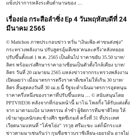
แข้งปราการหลังระดับตำนานของ …
เรื่องย่อ กระสือลำซิ่ง Ep 4 วันพฤหัสบดีที่ 24
มีนาคม 2565
© Matichon ภาพประกอบข่าว หวั่น “เงินเฟ้อ-ค่าขนส่งพุ่ง”
กระทรวงพลังงาน ปรับสูตรอุ้มดีเซล’คนละครึ่ง’หลังทยอย
ปรับขึ้นตั้งแต่ 1 พ.ค. 2565 เป็นต้นไป ราคาขยับ 35.50 บาท/
ลิตร พร้อมเร่งศึกษาราคาอาเซียนเป็นตัวตั้งใกล้เคียง บาท/
ลิตร วันที่ 20 เมษายน 2565 แหล่งข่าวจากกระทรวงพลังงาน
เปิดเผยว่า เมื่อมาตรการตรึงราคาดีเซลไม่ให้เกิน 30 บาท/
ลิตร สิ้นสุดลงวันที่ 30 เม.ย.นี้ รัฐจะดำเนินมาตรการอุดหนุน
ราคาครึ่งหนึ่งของราคาที่ปรับขึ้นแทน … © สนับสนุนโดย
PPTVHD36 หลังจากที่ก่อนหน้านี้ มาโน่ โพลกิ้ง ได้รับแต่งตั้ง
จาก มาดามแป้ง นวลพรรณ ล่ำซำ ผู้จัดการทีมชาติไทย ให้
เข้ามาดูแลนักเตะช้างศึก ชุดซีเกมส์ ครั้งที่ 31 ที่ประเทศ
เวียดนามแทนที่ “โค้ชโย่ง” วรวุธ ศรีมะฆะ แต่ก็มีกระแส
ข่าวตามมาเช่นกันว่า กุนซือชาวบราซิเลียน-เยอรมัน อาจไม่