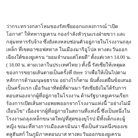
ว่ากระทรวงกลาโหมของรัสเซียออกแถลงการณ์ “เปิด
โอกาส” ให้ทหารยูเครน กองกำลังหัวรุนแรงฝ่ายขวา และ
กลุ่มทหารรับจ้าง ซึ่งยังคงหลบซ่อนตัวอยู่ภายในโรงงานถลุง
เหล็ก ที่เขตอาซอฟสทาล ในเมืองมาริอูโปล ทางตะวันออก
เฉียงใต้ของยูเครน “ยอมจำนนแต่โดยดี” ตั้งแต่เวลา 14.00 น.
( 18.00 น. ตามเวลาในประเทศไทย ) ทั้งนี้ รัสเซียให้เหตุผล
ของการขยายเส้นตายเป็นครั้งที่ three ว่าเพื่อให้เป็นไปตาม
หลักการด้านมนุษยธรรม อย่างไรก็ตาม นับตั้งแต่ยื่นข้อเสนอ
เป็นครั้งแรก เมื่อวันอาทิตย์ที่ผ่านมา รัสเซียยังไม่ได้รับการ
ตอบสนองจากผู้ที่อยู่ภายในโรงงาน ด้านรัฐบาลยูเครนเรียก
ร้องการเปิดเส้นทางอพยพออกจากโรงงานแห่งนี้ “อย่างไม่มี
เงื่อนไข” เนื่องจากผู้ที่อยู่ภายในสถานที่แห่งนี้ ซึ่งเป็นหนึ่งใน
โรงงานถลุงเหล็กขนาดใหญ่ที่สุดของยุโรป มีทั้งเด็กและผู้
หญิง ขณะที่ทางการเมืองเครมินนา ซึ่งเป็นส่วนหนึ่งของเข
ตลูฮันสก์ ในภูมิภาคดอนบาส ทางตะวันออกของยูเครน