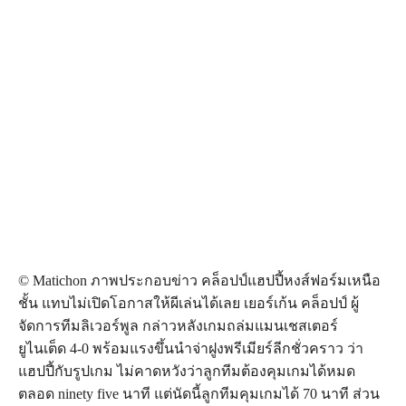
© Matichon ภาพประกอบข่าว คล็อปป์แฮปปี้หงส์ฟอร์มเหนือ
ชั้น แทบไม่เปิดโอกาสให้ผีเล่นได้เลย เยอร์เก้น คล็อปป์ ผู้
จัดการทีมลิเวอร์พูล กล่าวหลังเกมถล่มแมนเชสเตอร์
ยูไนเต็ด 4-0 พร้อมแรงขึ้นนำจ่าฝูงพรีเมียร์ลีกชั่วคราว ว่า
แฮปปี้กับรูปเกม ไม่คาดหวังว่าลูกทีมต้องคุมเกมได้หมด
ตลอด ninety five นาที แต่นัดนี้ลูกทีมคุมเกมได้ 70 นาที ส่วน