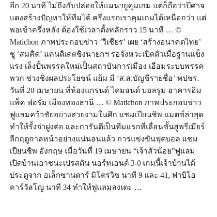
อีก 20 นาที ไม่ถึงกับปล่อยให้แมนฯยูคุมเกม แต่ก็ถือว่าปีศาจ
แดงสร้างปัญหาให้ทีมได้ ครึ่งแรกเราคุมเกมได้เหนือกว่า แต่
พอเข้าครึ่งหลัง ต้องใช้เวลาตั้งหลักราว 15 นาที … ©
Matichon ภาพประกอบข่าว ‘วิเชียร’ เผย ‘สร้างอนาคตไทย’
ชู ‘สมคิด’ แคนดิเดตชิงนายกฯ รอจังหวะเปิดตัวเมื่อฐานแข็ง
แรง เล็งปั้นพรรคใหม่เป็นสถาบันการเมือง เอือมระบบพรรค
พวก ช่วงชิงผลประโยชน์ แย้ม มี ‘ส.ส.บัญชีรายชื่อ’ พปชร.
วันที่ 20 เมษายน ที่ห้องแกรนด์ ไดมอนด์ บอลรูม อาคารอิม
แพ็ค ฟอรั่ม เมืองทองธานี … © Matichon ภาพประกอบข่าว
ฟูแลมคว้าชัยอย่างสวยงามในศึก แชมเปียนชิพ แมตช์ล่าสุด
ทำให้รั้งจ่าฝูงต่อ และการันตีเป็นทีมแรกที่เลื่อนชั้นสู่พรีเมียร์
ลีกฤดูกาลหน้าอย่างแน่นอนแล้ว การแข่งขันฟุตบอล แชม
เปียนชิพ อังกฤษ เมื่อวันที่ 19 เมษายน “เจ้าสัวน้อย”ฟูแลม
เปิดบ้านเอาชนะเปรสตัน นอร์ทเอนด์ 3-0 เกมนี้เจ้าบ้านได้
ประตูจาก อเล็กซานดาร์ มิโตรวิช นาที 9 และ 41, ฟาบิโอ
คาร์วัลโญ นาที 34 ทำให้ฟูแลมลงเตะ …