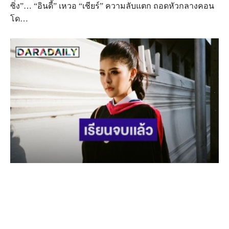
ซิ่ง”… “อินดี้” เหวอ “เชียร์” ความลับแตก ถอดหัวกลางคอน
โด…