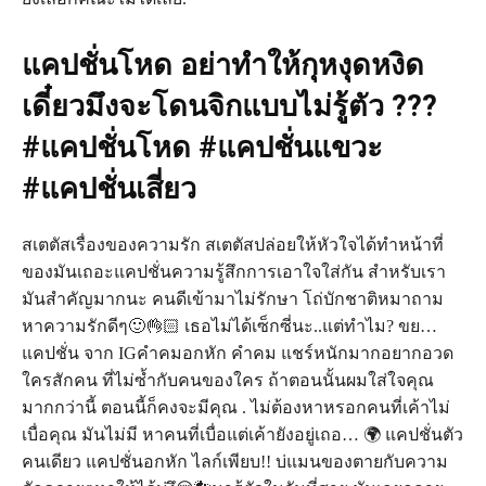
แคปชั่นโหด อย่าทำให้กุหงุดหงิด
เดี๋ยวมึงจะโดนจิกแบบไม่รู้ตัว ???
#แคปชั่นโหด #แคปชั่นแขวะ
#แคปชั่นเสี่ยว
สเตตัสเรื่องของความรัก สเตตัสปล่อยให้หัวใจได้ทำหน้าที่
ของมันเถอะแคปชั่นความรู้สึกการเอาใจใส่กัน สำหรับเรา
มันสำคัญมากนะ คนดีเข้ามาไม่รักษา โถ่บักชาติหมาถาม
หาความรักดีๆ🙂👌🏻 เธอไม่ได้เซ็กซี่นะ..แต่ทำไม? ขย…
แคปชั่น จาก IGคำคมอกหัก คำคม แชร์หนักมากอยากอวด
ใครสักคน ที่ไม่ซ้ำกับคนของใคร ถ้าตอนนั้นผมใส่ใจคุณ
มากกว่านี้ ตอนนี้ก็คงจะมีคุณ . ไม่ต้องหาหรอกคนที่เค้าไม่
เบื่อคุณ มันไม่มี หาคนที่เบื่อแต่เค้ายังอยู่เถอ… 🌍 แคปชั่นตัว
คนเดียว แคปชั่นอกหัก ไลก์เพียบ!! บ่แมนของตายกับความ