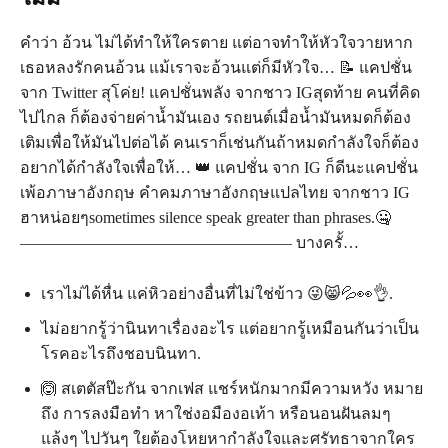
คำว่า อ้วน ไม่ได้ทำให้ใครตาย แต่อาจทำให้หัวใจวายหาก
เธอหลงรักคนอ้วน แม้เราจะอ้วนแต่ก็มีหัวใจ… 📝 แคปชั่น
จาก Twitter สุโค่ย! แคปชั่นพลัง จากชาว IGสุดท้าย คนที่คิด
ไปไกล ก็ต้องจ่ายค่าน้ำมันเอง รถยนต์เมื่อน้ำมันหมดก็ต้อง
เติมเพื่อให้มันไปต่อได้ คนเราก็เช่นกันถ้าหมดกำลังใจก็ต้อง
อยากได้กำลังใจเพื่อให้… 👑 แคปชั่น จาก IG ก็ดีนะแคปชั่น
เพ้อภาษาอังกฤษ คำคมภาษาอังกฤษแปลไทย จากชาว IG
ฮาหน่อยๆsometimes silence speak greater than phrases.🤐
————————————————— บางครั้…
เราไม่ได้หื่น แค่หิวอย่างอื่นที่ไม่ใช่ข้าว 😜😸💦👀👌.
ไม่อยากรู้ว่านินทาเรื่องอะไร แต่อยากรู้เหมือนกันว่าเป็น
โรคอะไรถึงชอบนินทา.
🙆 สเตตัสป๊ะกัน จากเฟส แชร์หนักมากมีความหวัง หมาย
ถึง การลงมือทำ หาใช่งอมืองอเท้า หรือนอนฝันลมๆ
แล้งๆ ไปวันๆ ใยต้องโหยหากำลังใจและศรัทธาจากใคร