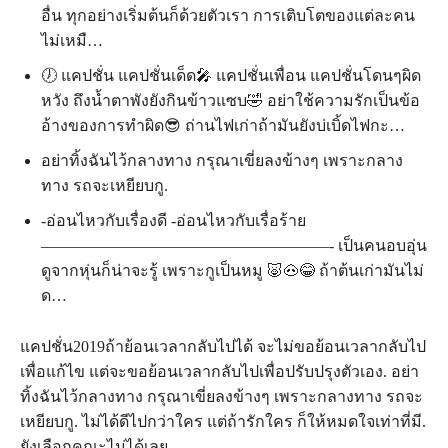
อื่น ทุกอย่างเริ่มต้นก็ด้วยตัวเรา การเติบโตของแต่ละคน
ไม่เหมื…
🕖 แคปชั่น แคปชั่นเด็ด🎤 แคปชั่นเพื่อน แคปชั่นโดนๆผิด
หวัง ถึงน้ำตาพังยังกินข้าวแซบ🤣 อย่าใช้ความรักเป็นข้อ
อ้างของการทำผิด😎 ถ่านไฟเก่าถ้ามันยังบ่เบิ้ดไฟกะ…
อย่าทิ้งฉันไว้กลางทาง กรุณาเขี่ยลงข้างๆ เพราะกลาง
ทาง รถจะเหยียบกู.
-อ่อนไหวกับเรื่องดี -อ่อนไหวกับเรื่อร้าย
——————————————————- เป็นคนอบอุ่น
ดูจากหุ่นก็น่าจะรู้ เพราะกูเป็นหมู 🐷🐽😂 ถ้าต้นเก่ามันไม่
ด…
แคปชั่น2019ถ้าย้อนเวลากลับไปได้ จะไม่ขอย้อนเวลากลับไป
เพื่อแก้ไข แต่จะขอย้อนเวลากลับไปเพื่อปรับปรุงตัวเอง. อย่า
ทิ้งฉันไว้กลางทาง กรุณาเขี่ยลงข้างๆ เพราะกลางทาง รถจะ
เหยียบกู. ไม่ได้ดีไปกว่าใคร แต่ถ้ารักใคร ก็ให้หมดใจเท่าที่มี.
ยังเลือกคณะไม่ได้เลย.