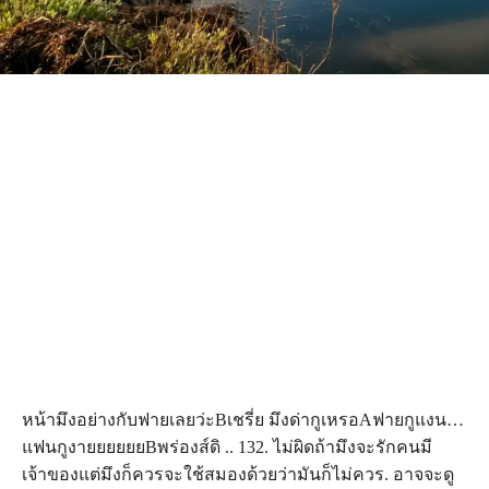
หน้ามึงอย่างกับฟายเลยว่ะBเชรี่ย มึงด่ากูเหรอAฟายกูแงน…
แฟนกูงายยยยยยBพร่องส์ดิ .. 132. ไม่ผิดถ้ามึงจะรักคนมี
เจ้าของแต่มึงก็ควรจะใช้สมองด้วยว่ามันก็ไม่ควร. อาจจะดู