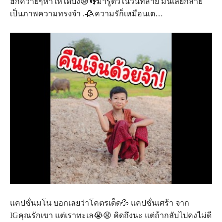
ฮักควายๆหาให้ได้บ่งึ😪👣มารู้ตัวในวันที่สาย มันเลยกลาย
เป็นภาพความทรงจำ .🥀.ความรัก็เหมือนเต…
แคปชั่นมโน บอกเลยว่าโคตรเด็ด💦 แคปชั่นเศร้า จาก
IGคุณรักเขา แต่เราทะเล😭😫 คิดถึงนะ แต่ถ้ากลับไปคงไม่ดี