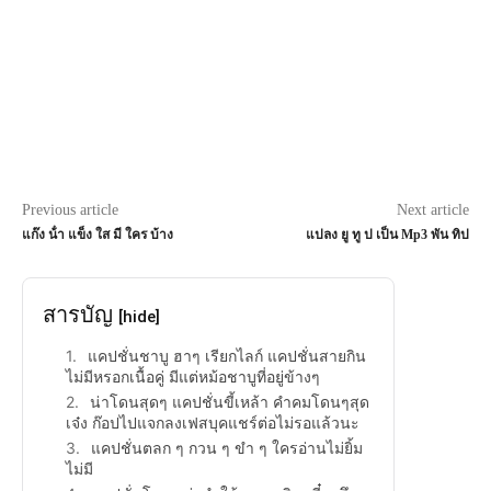
Previous article
Next article
แก๊ง น้ํา แข็ง ใส มี ใคร บ้าง
แปลง ยู ทู ป เป็น Mp3 พัน ทิป
สารบัญ
[hide]
แคปชั่นชาบู ฮาๆ เรียกไลก์ แคปชั่นสายกิน
ไม่มีหรอกเนื้อคู่ มีแต่หม้อชาบูที่อยู่ข้างๆ
น่าโดนสุดๆ แคปชั่นขี้เหล้า คำคมโดนๆสุด
เจ๋ง ก๊อปไปแจกลงเฟสบุคแชร์ต่อไม่รอแล้วนะ
แคปชั่นตลก ๆ กวน ๆ ขำ ๆ ใครอ่านไม่ยิ้ม
ไม่มี