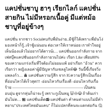
แคปชั่นชาบู ฮาๆ เรียกไลก์ แคปชั่น
สายกิน ไม่มีหรอกเนื้อคู่ มีแต่หม้อ
ชาบูที่อยู่ข้างๆ
แคปชั่น จากชาว Socialคบกับพี่มันง่าย..มีชู้ก็ได้เพราะพี่มันโง่
มองหน้าก็รู้..เจ้าชู้แน่นอน ต่อเวลาให้เราหน่อย เราทำใจอยู่
เห็นน้องแล้วไม่อยากได้ดาวน์เ… แคปชั่นออกกำลังกาย จาก
เฟสบุ๊คแคปชั่นออกกำลังกายวนไปค่ะ เรียก Like เพียบ80%
ของความแกร่งเริ่มที่ใจต้องไม่ยอมแพ้ อย่าเรียก ″อ้วน″ ควร
เรียกว่า หญิงเลอค่าผู้มีปัญหากับเซลลูไลท์😂 วันนี้ขี้เกียจวิ่ง
แพลงก์ว… 🚊 แคปชั่นความรู้สึก จาก IGความรู้สึกเป็นเรื่อง
ที่อ่อนไหวได้เร็วสุด!!! -อ่อนไหวกับเรื่องดี -อ่อนไหวกับเรื่อ
ร้าย ——————————————————- เป็นคน
อบอุ่น ดูจากหุ่นก็น่าจะรู้ เพราะกูเป็นหมู 🐷🐽😂 ถ้าต้นเก่า
มันไม่ด… 🏪 แคปชั่นเด็ด📻 แคปชั่นด่า คำคมด่าแบบไม่มีคํา
หยาบ″ประเทศไทยมันแคบ″ ก็ไม่แปลกที่คนจะแดกต่อกัน 🤔