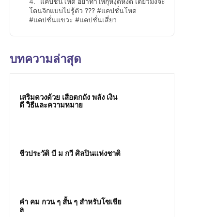
แคปชั่นโหด อย่าทำให้กุหงุดหงิด เดี๋ยวมึงจะ
โดนจิกแบบไม่รู้ตัว ??? #แคปชั่นโหด
#แคปชั่นแขวะ #แคปชั่นเสี่ยว
บทความล่าสุด
เสริมดวงด้วย เสือตกถัง พลัง เงิน
ดี วิธีและความหมาย
ชีวประวัติ บี ม กวี ศิลปินแห่งชาติ
คํา คม กวน ๆ สั้น ๆ สำหรับโซเชีย
ล