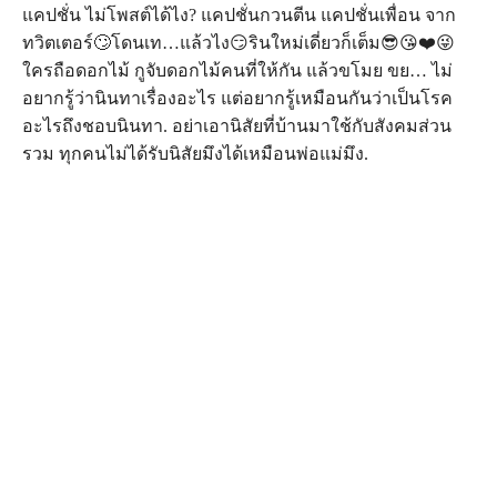
แคปชั่น ไม่โพสต์ได้ไง? แคปชั่นกวนตีน แคปชั่นเพื่อน จาก
ทวิตเตอร์🙄โดนเท…แล้วไง😏รินใหม่เดี่ยวก็เต็ม😎😘❤️😜
ใครถือดอกไม้ กูจับดอกไม้คนที่ให้กัน แล้วขโมย ขย… ไม่
อยากรู้ว่านินทาเรื่องอะไร แต่อยากรู้เหมือนกันว่าเป็นโรค
อะไรถึงชอบนินทา. อย่าเอานิสัยที่บ้านมาใช้กับสังคมส่วน
รวม ทุกคนไม่ได้รับนิสัยมึงได้เหมือนพ่อแม่มึง.