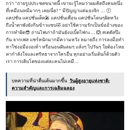
กว่า ″ถ่ายรูปประชดขนาดนี้ เขาจะรู้ไหมว่าผมคิดถึงคนหนึ่ง
ที่เหมือนหมีมากๆ เลยเนี่ย? ″ มีปัญญาแค่มองจิก … 🕖
แคปชั่น แคปชั่นเด็ด🎤 แคปชั่นเพื่อน แคปชั่นโดนๆผิดหวัง
ถึงน้ำตาพังยังกินข้าวแซบ🤣 อย่าใช้ความรักเป็นข้ออ้างของ
การทำผิด😎 ถ่านไฟเก่าถ้ามันยังบ่เบิ้ดไฟกะ… 🙆 สเตตัสป๊ะ
กัน จากเฟส แชร์หนักมากมีความหวัง หมายถึง การลงมือทำ
หาใช่งอมืองอเท้า หรือนอนฝันลมๆ แล้งๆ ไปวันๆ ใยต้องโหย
หากำลังใจและศรัทธาจากใครอื่น ทุกอย่างเริ่มต้นก็ด้วยตัว
เรา การเติบโตของแต่ละคนไม่เหมื…
บทความที่น่าตื่นเต้นมากขึ้น
วันผู้สูงอายุแห่งชาติ:
ความสำคัญและการเฉลิมฉลอง