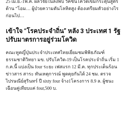
25 เม.ย.-1พ.ค. ผลวิจัยในลิงพบ วัคซีนโควิดเข็มกระตุ้นสูตร
ต้าน “โอม… ผู้ป่วยความดันโลหิตสูง ต้องเตรียมตัวอย่างไร
ก่อนไป…
เข้าใจ “โรคประจำถิ่น” หลัง 3 ประเทศ 1 รัฐ
ปรับมาตรการอยู่ร่วมโควิด
คณะทูตญี่ปุ่นประจำประเทศไทยเยี่ยมชมพิพิธภัณฑ์
ธรรมชาติวิทยา มข. ปรับโควิด-19 เป็นโรคประจำถิ่น เริ่ม 1
ก.ค.นี้ แบ่งเป็น four ระยะ เฟสแรก 12 มี.ค. ทุกประเด็นร้อน
ข่าวสาร สาระ ทันเหตุการณ์ พูดคุยกันได้ 24 ชม. ตรวจ
ไปรษณีย์สุรินทร์ ปี sixty four จ้าง1โครงการ 8.9 ล. ผู้ชนะ
เฉือนคู่เทียบแค่ four,500 บ.