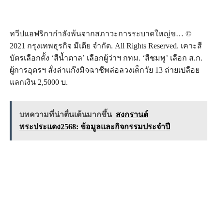
ทวีปแอฟริกากำลังพ้นจากสภาวะการระบาดใหญ่ข… ©
2021 กรุงเทพธุรกิจ มีเดีย จำกัด. All Rights Reserved. เคาะสี
บัตรเลือกตั้ง ‘สีน้ำตาล’ เลือกผู้ว่าฯ กทม. ‘สีชมพู’ เลือก ส.ก.
ผู้การอุดรฯ สั่งล่าแก๊งมิจฉาชีพล่อลวงเด็กวัย 13 ถ่ายเปลือย
แลกเงิน 2,5000 บ.
บทความที่น่าตื่นเต้นมากขึ้น
สงกรานต์
พระประแดง2568: ข้อมูลและกิจกรรมประจำปี