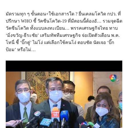
มัดรวมทุก ๆ ขั้นตอน+ใช้เอกสารใด ? ยื่นเคลมโควิด กปว. ที่
ปรึกษา WHO ชี้ วัคซีนโควิด-19 ที่มีตอนนี้ต้องอั… รวมจุดฉีด
วัคซีนโควิด ทั้งแบบลงทะเบียน… พรรคเศรษฐกิจไทย ทาบ
‘มิ่งขวัญ-ธีระชัย’ เสริมทัพทีมเศรษฐกิจ จ่อเปิดตัวเดือน พ.ค.
โทนี่ ชี้ ‘บิ๊กตู่’ ไม่โง่ แต่เลือกใช้คนโง่ ตอบชัด นัดเจอ ‘บิ๊ก
ป้อม’ หรือไม่…