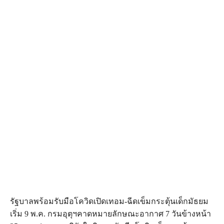
รัฐบาลพร้อมรับมือโควิดเปิดเทอม-ฉีดเข็มกระตุ้นเด็กมัธยม
เริ่ม 9 พ.ค. กรมอุตุฯคาดหมายลักษณะอากาศ 7 วันข้างหน้า