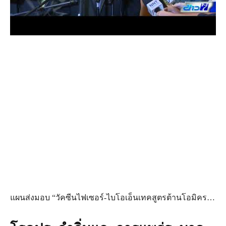
แผนส่งมอบ “วัคซีนไฟเซอร์-ไบโอเอ็นเทคสูตรต้านโอมิคร…