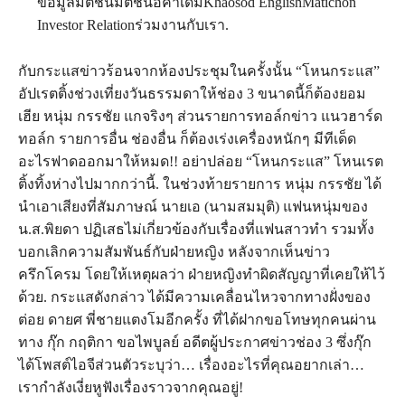
ข้อมูลมติชนมติชนอคาเดมีKhaosod EnglishMatichon
Investor Relationร่วมงานกับเรา.
กับกระแสข่าวร้อนจากห้องประชุมในครั้งนั้น “โหนกระแส”
อัปเรตติ้งช่วงเที่ยงวันธรรมดาให้ช่อง 3 ขนาดนี้ก็ต้องยอม
เฮีย หนุ่ม กรรชัย แกจริงๆ ส่วนรายการทอล์กข่าว แนวฮาร์ด
ทอล์ก รายการอื่น ช่องอื่น ก็ต้องเร่งเครื่องหนักๆ มีทีเด็ด
อะไรฟาดออกมาให้หมด!! อย่าปล่อย “โหนกระแส” โหนเรต
ติ้งทิ้งห่างไปมากกว่านี้. ในช่วงท้ายรายการ หนุ่ม กรรชัย ได้
นำเอาเสียงที่สัมภาษณ์ นายเอ (นามสมมุติ) แฟนหนุ่มของ
น.ส.พิยดา ปฏิเสธไม่เกี่ยวข้องกับเรื่องที่แฟนสาวทำ รวมทั้ง
บอกเลิกความสัมพันธ์กับฝ่ายหญิง หลังจากเห็นข่าว
ครึกโครม โดยให้เหตุผลว่า ฝ่ายหญิงทำผิดสัญญาที่เคยให้ไว้
ด้วย. กระแสดังกล่าว ได้มีความเคลื่อนไหวจากทางฝั่งของ
ต่อย ดายศ พี่ชายแตงโมอีกครั้ง ที่ได้ฝากขอโทษทุกคนผ่าน
ทาง กุ๊ก กฤติกา ขอไพบูลย์ อดีตผู้ประกาศข่าวช่อง 3 ซึ่งกุ๊ก
ได้โพสต์ไอจีส่วนตัวระบุว่า… เรื่องอะไรที่คุณอยากเล่า…
เรากำลังเงี่ยหูฟังเรื่องราวจากคุณอยู่!