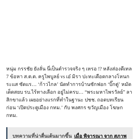
หนุ่ม กรรชัย ยังลั่น นี่เป็นตำรวจจริง ๆ เหรอ !? หลังส่องดีเทล
7 ข้อหา ส.ต.ต. ครูไพบูลย์ vs เอ๋ มิรา ปะทะเดือดกลางโหนก
ระแส ซัดแร… ‘ก้าวไกล’ นัดทำการบ้านซักฟอก ‘บิ๊กตู่’ หมัด
เด็ดสยบ รบ.ไร้ทางเลือก อยู่ไม่ครบ… “พระมหาไพรวัลย์” ลา
สิกขาแล้ว เผยอย่างแรกที่ทำในฐานะ ปชช. ถอดบทเรียน
ก่อน ‘เปิดประตูเมือง กทม.’ กับ พงศกร ขวัญเมือง โฆษก
กทม.
บทความที่น่าตื่นเต้นมากขึ้น
เมื่อ พิจารณา จาก สภาพ