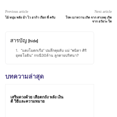
Previous article
Next article
ไอ้ หนุ่ม พลัง ม้า ไว อาก้า เรียก พี่ ครับ
โรค เบาหวาน เกิด จาก สาเหตุ เกิด
จาก อวัยวะ ใด
สารบัญ
[hide]
“แตงโมตกเรือ” ปมลึกคุยลับ แม่ “พนิดา ศิริ
ยุทธโยธิน” กรณี30ล้าน ลูกตายปริศนา?
บทความล่าสุด
เสริมดวงด้วย เสือตกถัง พลัง เงิน
ดี วิธีและความหมาย