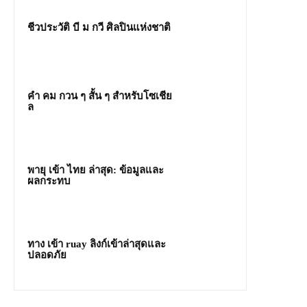
ชีวประวัติ บี ม กวี ศิลปินแห่งชาติ
คํา คม กวน ๆ สั้น ๆ สำหรับโซเชีย
ล
พายุ เข้า ไทย ล่าสุด: ข้อมูลและ
ผลกระทบ
ทาง เข้า ruay ลิงก์เข้าล่าสุดและ
ปลอดภัย