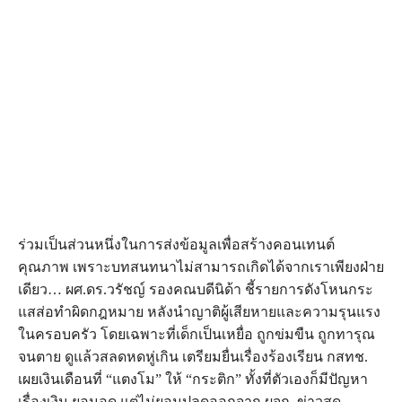
ร่วมเป็นส่วนหนึ่งในการส่งข้อมูลเพื่อสร้างคอนเทนต์
คุณภาพ เพราะบทสนทนาไม่สามารถเกิดได้จากเราเพียงฝ่าย
เดียว… ผศ.ดร.วรัชญ์ รองคณบดีนิด้า ชี้รายการดังโหนกระ
แสส่อทำผิดกฎหมาย หลังนำญาติผู้เสียหายและความรุนแรง
ในครอบครัว โดยเฉพาะที่เด็กเป็นเหยื่อ ถูกข่มขืน ถูกทารุณ
จนตาย ดูแล้วสลดหดหู่เกิน เตรียมยื่นเรื่องร้องเรียน กสทช.
เผยเงินเดือนที่ “แตงโม” ให้ “กระติก” ทั้งที่ตัวเองก็มีปัญหา
เรื่องเงิน ยอมอด แต่ไม่ยอมปลดออกจาก ผจก. ข่าวสด