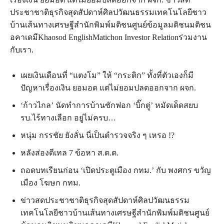
ประชาชาติธุรกิจสุดสัปดาห์ศิลปวัฒนธรรมเทคโนโลยีชาว
บ้านเส้นทางเศรษฐีสำนักพิมพ์มติชนศูนย์ข้อมูลมติชนมติชน
อคาเดมีKhaosod EnglishMatichon Investor Relationร่วมงาน
กับเรา.
เผยเงินเดือนที่ “แตงโม” ให้ “กระติก” ทั้งที่ตัวเองก็มี
ปัญหาเรื่องเงิน ยอมอด แต่ไม่ยอมปลดออกจาก ผจก.
‘ก้าวไกล’ นัดทำการบ้านซักฟอก ‘บิ๊กตู่’ หมัดเด็ดสยบ
รบ.ไร้ทางเลือก อยู่ไม่ครบ…
หนุ่ม กรรชัย ยังลั่น นี่เป็นตำรวจจริง ๆ เหรอ !?
หลังส่องดีเทล 7 ข้อหา ส.ต.ต.
ถอดบทเรียนก่อน ‘เปิดประตูเมือง กทม.’ กับ พงศกร ขวัญ
เมือง โฆษก กทม.
ข่าวสดประชาชาติธุรกิจสุดสัปดาห์ศิลปวัฒนธรรม
เทคโนโลยีชาวบ้านเส้นทางเศรษฐีสำนักพิมพ์มติชนศูนย์