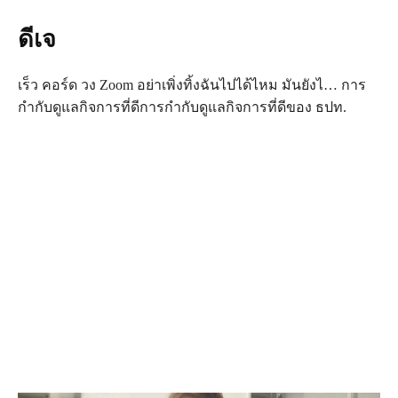
ดีเจ
เร็ว คอร์ด วง Zoom อย่าเพิ่งทิ้งฉันไปได้ไหม มันยังไ… การ
กำกับดูแลกิจการที่ดี​การกำกับดูแลกิจการที่ดีของ ธปท.