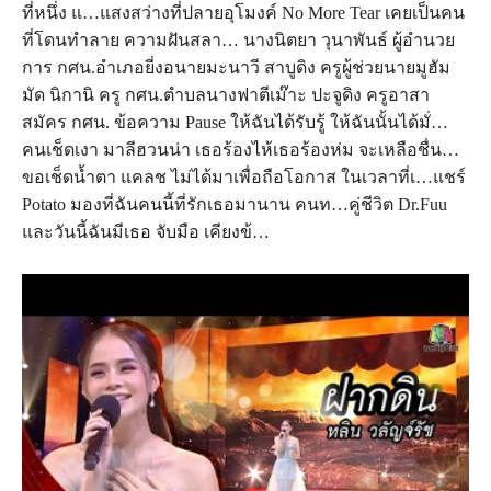
ที่หนึ่ง แ…แสงสว่างที่ปลายอุโมงค์ No More Tear เคยเป็นคน
ที่โดนทำลาย ความฝันสลา… นางนิตยา วุนาพันธ์ ผู้อำนวย
การ กศน.อำเภอยี่งอนายมะนาวี สาบูดิง ครูผู้ช่วยนายมูฮัม
มัด นิกานิ ครู กศน.ตำบลนางฟาตีเม๊าะ ปะจูดิง ครูอาสา
สมัคร กศน. ข้อความ Pause ให้ฉันได้รับรู้ ให้ฉันนั้นได้มั่…
คนเช็ดเงา มาลีฮวนน่า เธอร้องไห้เธอร้องห่ม จะเหลือชื่น…
ขอเช็ดน้ำตา แคลช ไม่ได้มาเพื่อถือโอกาส ในเวลาที่เ…แชร์
Potato มองที่ฉันคนนี้ที่รักเธอมานาน คนท…คู่ชีวิต Dr.Fuu
และวันนี้ฉันมีเธอ จับมือ เคียงข้…