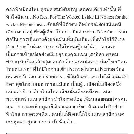
ดอกฟ้าเมืองไทย สุรพล สมบัติเจริญ เธอคนเดียวเท่านั้น ที่
หัวใจฉัน น…No Rest For The Wicked Lykke Li No rest for the
wickedMy one hea…รักแท้ที่มีตัวตน ดิษย์กรณ์ ดิษยนันทน์
เดียว ดาย อยู่เพียงผู้เดียว โบกบ…ปั่นจักรยาน Bike for… รวม
ศิลปิน การเดินทางด้วยกันมันเพิ่มมันเติม…ทิ้งหัวใจไว้ที่เธอ
Dan Beam ไม่ต้องการกวนใจให้เธอรู้ แค่ได้อ… อาจจะ
เป็นการเข้าแข่งอย่างเงียบๆของคุณแนน (สาธิดา พรหม
พิริยะ) นักร้องเสียงสุดยอดตัวเล็กๆคนหนึ่งจากเมืองไทย “คน
ไทยคนแรก” ที่ได้มีโอกาสเข้าประกวดในงานประกวด ร้อง
เพลงระดับโลก จากรายการ .. ชีวิตฉันขาดเธอไม่ได้ แนน สา
ธิดา สุขใดจะเสมอ เท่าฉันมีเธอ เป็นคู่…เสียงนั้นเสียงหนึ่ง
แนน สาธิดา เสียงไกลไกล เสียงนั้นเสียงหนึ่งท…เพลง
พระจันทร์ แนน สาธิดา หัวใจดวงน้อย เลื่อนลอยคอยใครคน
หน…ดาวหลงฟ้า ภูผาสีเงิน แนน สาธิดา ฉันมองไปยังฟาก
ฟ้าไกล ดาวดวงหนึ่ง…คนนั้นก็ดี คนนี้ก็ใช่ แนน สาธิดา แค่
เธอพูดมา พูดจาบอกว่ารักฉัน คำ…