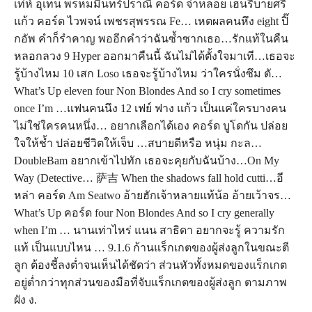
เท่ห์ อุเทน พรหมมินทร์ปราณี คอร์ด จ่าหลอย เฮนรีบายศรี
แก้ว คอร์ด ไวพจน์ เพชรสุพรรณ Fe… เหตผลคนหึง eight ปิ๊
กอัพ คำก็รำคาญ พออีกคำว่าฉันซ้ำซากเธอ…รักแท้ในคืน
หลอกลวง 9 Hyper ออกมาคืนนี้ ฉันไม่ได้ตั้งใจมาเที…เธอจะ
รู้บ้างไหม 10 เสก Loso เธอจะรู้บ้างไหม ว่าใครนั่งซึม ตั…
What’s Up eleven four Non Blondes And so I cry sometimes
once I’m …แฟนคนนึง 12 เฟย์ ฟาง แก้ว เป็นแค่ใครบางคน
ไม่ใช่ใครคนหนึ่ง… อยากเลือกได้เอง คอร์ด บูโดกัน ปล่อย
ใจให้ช้ำ ปล่อยชีวิตให้เจ็บ …สบายดีหรือ หนุ่ม กะล…
DoubleBam อยากเข้าไปทัก เธอจะคุยกับฉันบ้าง…On My
Way (Detective… 萨吉 When the shadows fall hold cutti…อี
หล่า คอร์ด Am Seatwo อ้ายฮักเจ้าหลายแท้น้อ อ้ายเว้าจร…
What’s Up คอร์ด four Non Blondes And so I cry generally
when I’m … นานเท่าไหร่ แนน สาธิดา อยากจะรู้ ความรัก
แท้ เป็นแบบไหน … 9.1.6 ก้านแร็กเกตของผู้ส่งลูกในขณะตี
ลูก ต้องชี้ลงต่ำจนเห็นได้ชัดว่า ส่วนหัวทั้งหมดของแร็กเกต
อยู่ต่ำกว่าทุกส่วนของมือที่จับแร็กเกตของผู้ส่งลูก ตามภาพ
ผัง ง.