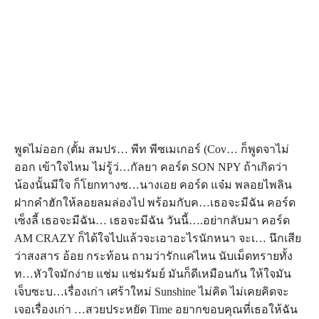
พูดไม่ออก (ตั้ม สมปร… พีท พีซเมเกอร์ (Cov… ก็พูดจาไม่
ออก เข้าใจไหม ไม่รู้ว่…กัลยา คอร์ด SON NPY ถ้าเกิดว่า
น้องนั้นมีใจ ก็โยกทางซ…นางเอย คอร์ด แจ๋ม พลอยไพลิน
ฝากคำฮักให้ลอยลมล่องไป พร้อมกับค…เธอจะมีฉัน คอร์ด
เซ็งลี้ เธอจะมีฉัน… เธอจะมีฉัน วันนี้….อย่ากลับมา คอร์ด
AM CRAZY ก็ได้ใจไปแล้วจะเอาอะไรนักหนา จะเ… นึกเสีย
ว่าสงสาร อ้อย กระท้อน ถามว่ารักแค่ไหน นับเม็ดทรายทั้ง
ท…หัวใจมักง่าย แช่ม แช่มรัมย์ มันก็ดีเหมือนกัน ให้ใจมัน
เจ็บซะบ…เรื่องเก่า เศร้าใหม่ Sunshine ไม่คิด ไม่เคยคิดจะ
เจอเรื่องเก่า …สวยประหยัด Time อยากขอบคุณที่เธอให้ฉัน