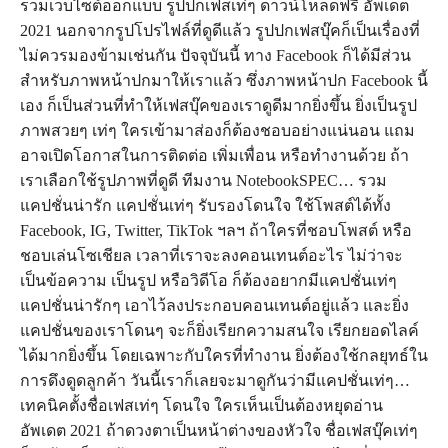
รวมเว็บไซต์ออกแบบ รูปปกเฟสเท่ๆ ดาวน์โหลดฟรี อัพเดต
2021 นอกจากรูปโปรไฟล์ที่ดูดีแล้ว รูปปกเฟสบุ๊คก็เป็นเรื่องที่
ไม่ควรมองข้ามเช่นกัน ปัจจุบันนี้ ทาง Facebook ก็ได้มีส่วน
สำหรับภาพหน้าปกมาให้เราแล้ว ซึ่งภาพหน้าปก Facebook นี้
เอง ก็เป็นส่วนที่ทำให้เฟสบุ๊คของเราดูดีมากยิ่งขึ้น ยิ่งเป็นรูป
ภาพสวยๆ เท่ๆ ใครเข้ามาส่องก็ต้องชอบอย่างแน่นอน แถม
อาจเปิดโอกาสในการติดต่อ เพิ่มเพื่อน หรือทำงานด้วย ถ้า
เราเลือกใช้รูปภาพที่ดูดี ทีมงาน NotebookSPEC… รวม
แคปชั่นน่ารัก แคปชั่นเท่ๆ รับรองโดนใจ ใช้โพสต์ได้ทั้ง
Facebook, IG, Twitter, TikTok ฯลฯ ถ้าใครที่ชอบโพสต์ หรือ
ชอบเล่นโซเชียล เวลาที่เราจะลงคอนเทนต์อะไร ไม่ว่าจะ
เป็นข้อความ เป็นรูป หรือวิดีโอ ก็ต้องอยากมีแคปชั่นเท่ๆ
แคปชั่นน่ารักๆ เอาไว้ลงประกอบคอนเทนต์อยู่แล้ว และยิ่ง
แคปชั่นของเราโดนๆ จะก็ยิ่งเรียกความสนใจ เรียกยอดไลค์
ได้มากยิ่งขึ้น โดยเฉพาะกับใครที่ทำงาน ยิ่งต้องใช้กลยุทธ์ใน
การดึงดูดลูกค้า วันนี้เราก็เลยจะมาดูกันว่ามีแคปชั่นเท่ๆ…
เทคนิคตั้งชื่อเฟสเท่ๆ โดนใจ ใครเห็นเป็นต้องหยุดอ่าน
อัพเดต 2021 ถ้าดวงตาเป็นหน้าต่างของหัวใจ ชื่อเฟสบุ๊คเท่ๆ