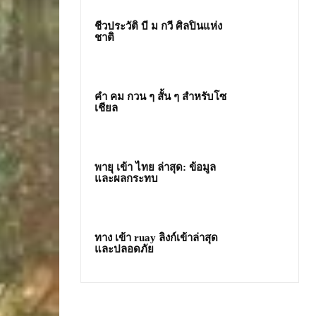
ชีวประวัติ บี ม กวี ศิลปินแห่ง
ชาติ
คํา คม กวน ๆ สั้น ๆ สำหรับโซ
เชียล
พายุ เข้า ไทย ล่าสุด: ข้อมูล
และผลกระทบ
ทาง เข้า ruay ลิงก์เข้าล่าสุด
และปลอดภัย