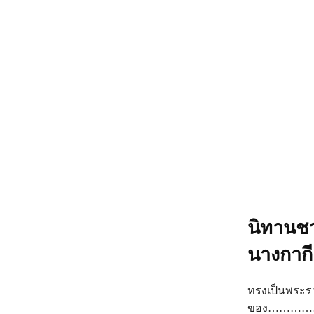
นิทานชา
นางกากี
ทรงเป็นพระ
ของ………