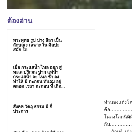
ต้องอ่าน
พระพุทธ รูป ปาง ลีลา เป็น
ลักษณะ เฉพาะ ใน ศิลปะ
สมัย ใด
เมื่อ กระแสน้ำ ไหล ออก สู่
ทะเล บริเวณ ปาก แม่น้ำ
กระแสน้ำ จะ ไหล ช้า ลง
ทำให้ มี ตะกอน ทับถม อยู่
ตลอด เวลา ตะกอน ที่ เกิด...
ทำนองแต่งโค
สังคห วัตถุ ธรรม มี กี่
คือ………
ประการ
โคลงโลกนิติมีเน
กับ………
…. กัณฑ์ 