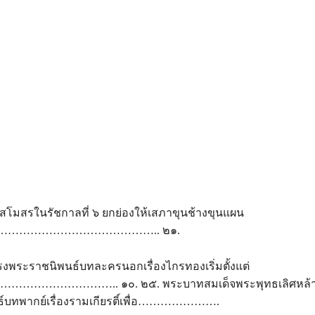
โมสรในรัชกาลที่ ๖ ยกย่องให้เสภาขุนช้างขุนแผน
……………………………………….. ๒๑.
ทรงพระราชนิพนธ์บทละครนอกเรื่องไกรทองเริ่มตั้งแต่
…………………….. ๑๐. ๒๕. พระบาทสมเด็จพระพุทธเลิศหล้า
์บทพากย์เรื่องรามเกียรติ์เพื่อ………………….