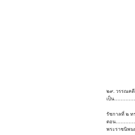
๒๙. วรรณคดีส
เป็น………
รัชกาลที่ ๒ 
ตอน………………
พระราชนิพนธ