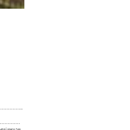
…………..
……………
ุ่งหมาย