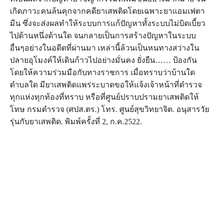
เกิดภาวะคนล้นคุกจากคดียาเสพติดโดยเฉพาะยาแอมเฟตา
มีน ซึ่งจะส่งผลทำให้ระบบการแก้ปัญหาทั้งระบบไม่บิดเบี้ยว
ไปด้านหนึ่งด้านใด จนกลายเป็นการสร้างปัญหาในระบบ
อื่นๆอย่างในอดีตที่ผ่านมา เหล่านี้ล้วนเป็นหนทางสว่างใน
ปลายอุโมงค์ให้เดินก้าวไปอย่างมั่นคง ยั่งยืน…… ป้องกัน
โดยให้ความร่วมมือกับทางราชการ เมื่อทราบว่าบ้านใด
ตำบลใด มียาเสพติดแพร่ระบาดขอให้แจ้งเจ้าหน้าที่ตำรวจ
ทุกแห่งทุกท้องที่ทราบ หรือที่ศูนย์ปราบปรามยาเสพติดให้
โทษ กรมตำรวจ (ศปส.ตร.) โทร. ศูนย์สุขวิทยาจิต. อนุสารวัย
รุ่นกับยาเสพติด. พิมพ์ครั้งที่ 2, ก.ค.2522.