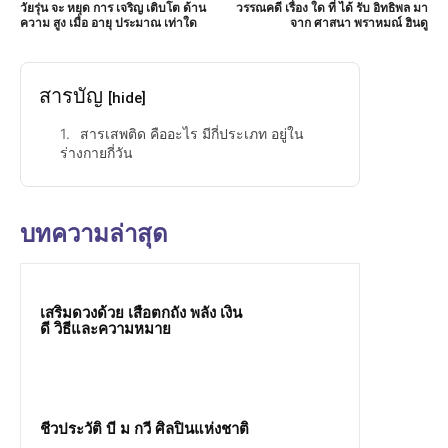
วัยรุ่น จะ หยุด การ เจริญ เติบโต ด้าน
วรรณคดี เรื่อง ใด ที่ ได้ รับ อิทธิพล มา
ความ สูง เมื่อ อายุ ประมาณ เท่าใด
จาก ศาสนา พราหมณ์ ฮินดู
สารบัญ
[hide]
สารเสพติด คืออะไร มีกี่ประเภท อยู่ใน
ร่างกายกี่วัน
บทความล่าสุด
เสริมดวงด้วย เสือตกถัง พลัง เงิน
ดี วิธีและความหมาย
ชีวประวัติ บี ม กวี ศิลปินแห่งชาติ