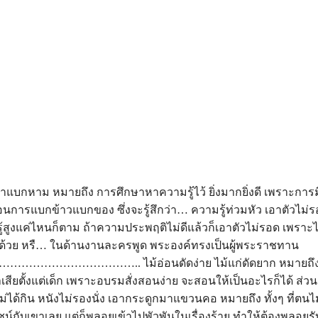
ใส่บ่าแบกหาม หมายถึง การศึกษาหาความรู้ไว้ ยิ่งมากยิ่งดี เพราะกา
ือนการแบกข้าวแบกของ ซึ่งจะรู้สึกว่า… ความรู้ท่วมหัว เอาตัวไม่
ู้สูงแค่ไหนก็ตาม ถ้าความประพฤติไม่ดีแล้วก็เอาตัวไม่รอด เพราะไ
วย หรื… ในด้านงานละครพูด พระองค์ทรงเป็นผู้พระราชทาน
…………………………….. ไม้อ่อนดัดง่าย ไม้แก่ดัดยาก หมายถึง 
ียตั้งแต่เด็ก เพราะอบรมสั่งสอนง่าย จะสอนให้เป็นอะไรก็ได้ ส่วน
่ได้กิน หนังไม่รองนั่ง เอากระดูกมาแขวนคอ หมายถึง ทั้งๆ ที่ตนไม
์กับเขาเลย แต่ก็พลอยเข้าไปพัวพันในเรื่องร้าย ทำให้ต้องพลอยรับ…