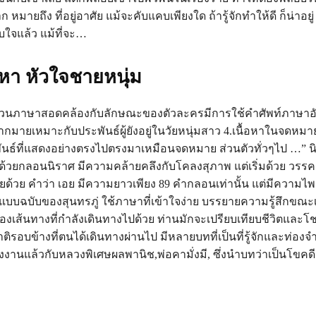
าก หมายถึง ที่อยู่อาศัย แม้จะคับแคบเพียงใด ถ้ารู้จักทำให้ดี ก็น่าอยู
ใจแล้ว แม้ที่จะ…
อหา หัวใจชายหนุ่ม
นวนภาษาสอดคล้องกับลักษณะของตัวละครมีการใช้คำศัพท์ภาษา
ากมายเหมาะกับประพันธ์ผู้ยังอยู่ในวัยหนุ่มสาว 4.เนื้อหาในจดหม
ธ์ที่แสดงอย่างตรงไปตรงมาเหมือนจดหมาย ส่วนตัวทั่วๆไป …” น
ด้วยกลอนนิราศ มีความคล้ายคลึงกับโคลงสุภาพ แต่เริ่มด้วย วรรค
ยด้วย คำว่า เอย มีความยาวเพียง 89 คำกลอนเท่านั้น แต่มีความไ
มแบบฉบับของสุนทรภู่ ใช้ภาษาที่เข้าใจง่าย บรรยายความรู้สึกขณะเ
องเส้นทางที่กำลังเดินทางไปด้วย ท่านมักจะเปรียบเทียบชีวิตแล
รอบข้างที่ตนได้เดินทางผ่านไป มีหลายบทที่เป็นที่รู้จักและท่องจ
งงานแล้วกับหลวงพิเศษผลพานิช,พ่อคามั่งมี, ซึ่งนำบทว่าเป็นโขคด