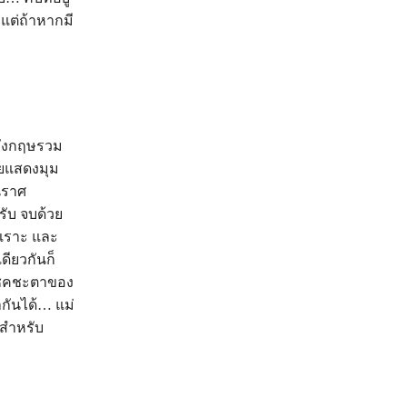
่ แต่ถ้าหากมี
อังกฤษรวม
ายแสดงมุม
ิราศ
รับ จบด้วย
พเราะ และ
ดียวกันก็
ะโชคชะตาของ
ำกันได้… แม่
ีสำหรับ