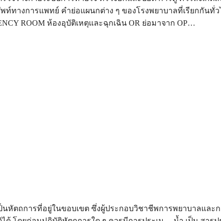
ัพท์ทางการแพทย์ คำย่อแผนกต่าง ๆ ของโรงพยาบาลที่เรียกกันทั่ว
CY ROOM ห้องอุบัติเหตุและฉุกเฉิน OR ย่อมาจาก OP…
ป็นหัตถการที่อยู่ในขอบเขต ซึ่งผู้ประกอบวิชาชีพการพยาบาลและก
ิได้ โดยก่อนปฏิบัติหัตถการใด ๆ ควรมีการประเม… น้ำ เป็น สาร