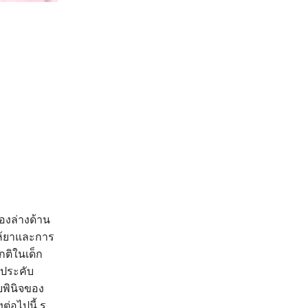
องล่างด้าน
ห้ยาและการ
ติในเด็ก
บประคับ
ลยพินิจของ
อไปนี้ รู