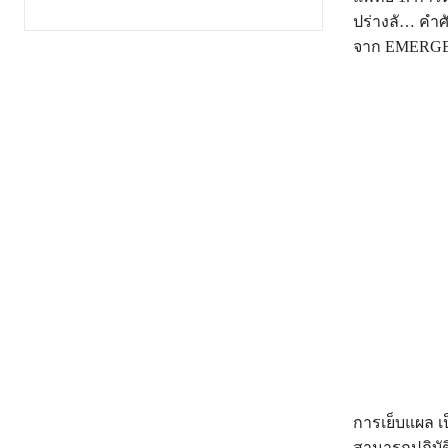
ปร่างลั… คำศ
จาก EMERGEN
การเย็บแผล เ
สามารถปฏิบัต