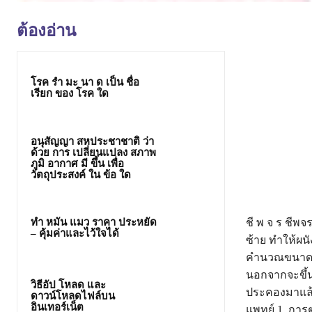
ต้องอ่าน
โรค รํา มะ นา ด เป็น ชื่อ
เรียก ของ โรค ใด
อนุสัญญา สหประชาชาติ ว่า
ด้วย การ เปลี่ยนแปลง สภาพ
ภูมิ อากาศ มี ขึ้น เพื่อ
วัตถุประสงค์ ใน ข้อ ใด
ทํา หมัน แมว ราคา ประหยัด
ชี พ จ ร ชีพ
– คุ้มค่าและไว้ใจได้
ซ้าย ทำให้ผ
คำนวณขนาดยา
นอกจากจะขึ้น
วิธีอัป โหลด และ
ประคองมาแล้วแ
ดาวน์โหลดไฟล์บน
อินเทอร์เน็ต
แพทย์ 1. การ