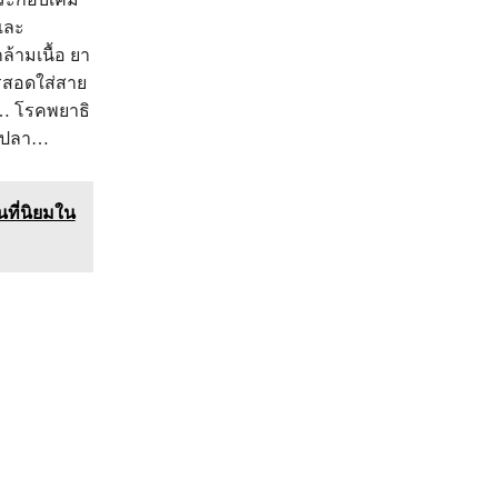
และ
ล้ามเนื้อ ยา
ารสอดใส่สาย
ด… โรคพยาธิ
่ในปลา…
นที่นิยมใน