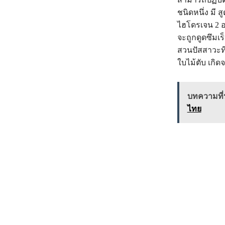
ชนิดหนึ่ง มี
ไฮโดรเจน 2 อะ
จะถูกดูดซึมเ
สวนปัสสาวะที
ใบไม้ตับ เกิดจ
บทความที่น
ไทย