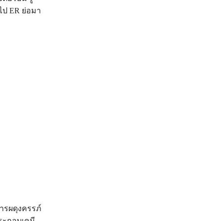
ไป ER ย่อมา
ารผดุงครรภ์
ประกอบเคมี