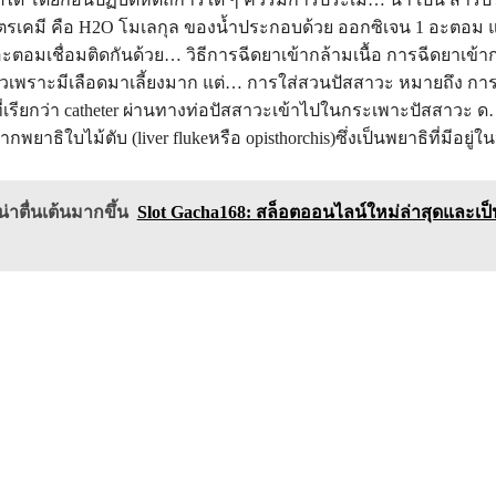
 สูตรเคมี คือ H2O โมเลกุล ของน้ำประกอบด้วย ออกซิเจน 1 อะตอม 
ตอมเชื่อมติดกันด้วย… วิธีการฉีดยาเข้ากล้ามเนื้อ การฉีดยาเข้าก
ร็วเพราะมีเลือดมาเลี้ยงมาก แต่… การใส่สวนปัสสาวะ หมายถึง ก
่เรียกว่า catheter ผ่านทางท่อปัสสาวะเข้าไปในกระเพาะปัสสาวะ 
ากพยาธิใบไม้ตับ (liver flukeหรือ opisthorchis)ซึ่งเป็นพยาธิที่มีอยู
่าตื่นเต้นมากขึ้น
Slot Gacha168: สล็อตออนไลน์ใหม่ล่าสุดและเป็