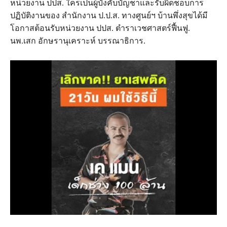
หน่วยงาน ปปส. ใครเป็นผู้บังคับบัญชาและรับผิดชอบการ
ปฏิบัติงานของ สำนักงาน ป.ป.ส. ทางศูนย์ฯ บ้านพึ่งสุขได้มี
โอกาสต้อนรับหน่วยงาน ปปส. ตำราเวชศาสตร์ฟื้นฟู.
นพ.เสก อักษรานุเคราะห์ บรรณาธิการ.