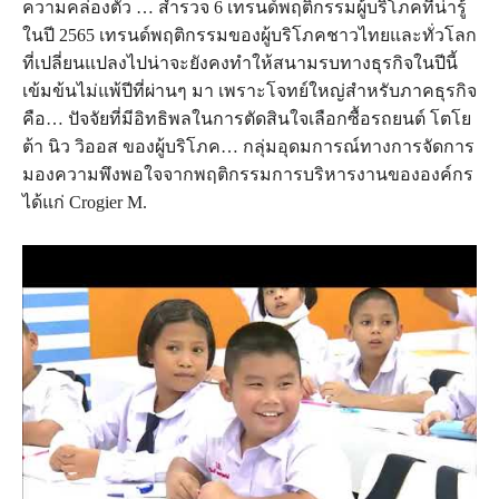
ความคล่องตัว … สำรวจ 6 เทรนด์พฤติกรรมผู้บริโภคที่น่ารู้
ในปี 2565 เทรนด์พฤติกรรมของผู้บริโภคชาวไทยและทั่วโลก
ที่เปลี่ยนแปลงไปน่าจะยังคงทำให้สนามรบทางธุรกิจในปีนี้
เข้มข้นไม่แพ้ปีที่ผ่านๆ มา เพราะโจทย์ใหญ่สำหรับภาคธุรกิจ
คือ… ปัจจัยที่มีอิทธิพลในการตัดสินใจเลือกซื้อรถยนต์ โตโย
ต้า นิว วิออส ของผู้บริโภค… กลุ่มอุดมการณ์ทางการจัดการ
มองความพึงพอใจจากพฤติกรรมการบริหารงานขององค์กร
ได้แก่ Crogier M.