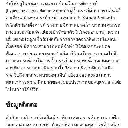
จัดให้อยู่ในกลุ่มภาวะแทรกซ้อนในการตั้งครรภ์
(hyperemesis gravidarum หมายถึง ผู้ตั้งครรภ์มีอาการคลื่นไส้
อาเจียนอย่างรุนแรงน้ำหนักลดมากกว่า ร้อยละ 5 ของน้ำ
หนักตัวก่อนตั้งครรภ์ ร่างกายมีภาวะขาดน้ำ ขาดสมดุลกรด
ด่างและเกลือแร่จนต้องเข้ารักษาตัวในโรงพยาบาล). ความ
เสี่ยงของมดลูกเมื่อสัมผัสกับการสารผิดจากสิ่งแวดในขณะ
ตั้งครรภ์ มีความสามารถพอที่จำทำให้ส่งผลกระทบต่อ
พัฒนาการก่อนคลอดของตัวเอ็มบริโอหรือทารก รวมไปถึง
ภาวะแทรกซ้อนในการตั้งครรภ์ ผลกระทบนี้อาจเกิดมาจาก
สารพิษ สารและมลพิษ รวมไปถึงความผิดปกติแต่กำเนิด
รวมไปถึง ผลกระทบของมลพิษไปยังสมอง ส่งผลในการ
พัฒนาการความผิดปกติของระบบประสาทของบุตรหลานต่อ
ไปในการใช้ชีวิต.
ข้อมูลติดต่อ
สำนักงานกิจการโรงพิมพ์ องค์การสงเคราะห์ทหารผ่านศึก.
“เผย คนว่างงาน ก.ย.62 ตัวเลขฟ้อง ตกงานพุ่ง ป.ตรีอื้อ เกือบ