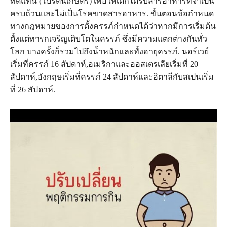
ทดแทน (โปรตีนเกษตร) เพื่อให้เด็กได้รับสารอาหารที่จำเป็น
ครบถ้วนและไม่เป็นโรคขาดสารอาหาร. ขั้นตอนข้อกำหนด
ทางกฎหมายของการตั้งครรภ์กำหนดได้ว่าหากมีการเริ่มต้น
ตั้งแต่ทารกเจริญเติบโตในครรภ์ ซึ่งมีความแตกต่างกันทั่ว
โลก บางครั้งก็รวมไปถึงน้ำหนักและทั้งอายุครรภ์. นอร์เวย์
เริ่มที่ครรภ์ 16 สัปดาห์,อเมริกาและออสเตรเลียเริ่มที่ 20
สัปดาห์,อังกฤษเริ่มที่ครรภ์ 24 สัปดาห์และอิตาลีกับสเปนเริ่ม
ที่ 26 สัปดาห์.