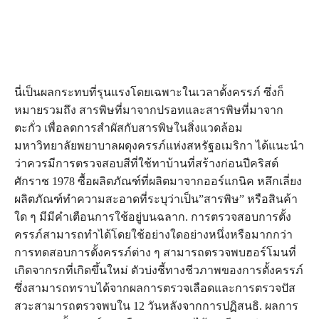
นี่เป็นผลกระทบที่รุนแรงโดยเฉพาะในเวลาตั้งครรภ์ ซึ่งก็
หมายรวมถึง สารพิษที่มาจากปรอทและสารพิษที่มาจาก
ตะกั่ว เพื่อลดการสำผัสกับสารพิษในสิ่งแวดล้อม
มหาวิทยาลัยพยาบาลผดุงครรภ์แห่งสหรัฐอเมริกา ได้แนะนำ
ว่าควรมีการตรวจสอบสีที่ใช้ทาบ้านที่สร้างก่อนปีคริสต์
ศักราช 1978 ซื้อผลิตภัณฑ์ที่ผลิตมาจากออร์แกนิค หลึกเลี่ยง
ผลิตภัณฑ์ทำความสะอาดที่ระบุว่าเป็น”สารพิษ” หรือสินค้า
ใด ๆ มีมีคำเตือนการใช้อยู่บนฉลาก. การตรวจสอบการตั้ง
ครรภ์สามารถทำได้โดยใช้อย่างใดอย่างหนึ่งหรือมากกว่า
การทดสอบการตั้งครรภ์ต่าง ๆ สามารถตรวจพบฮอร์โมนที่
เกิดจากรกที่เกิดขึ้นใหม่ ตัวบ่งชี้ทางชีวภาพของการตั้งครรภ์
ซึ่งสามารถทราบได้จากผลการตรวจเลือดและการตรวจปัส
สวะสามารถตรวจพบใน 12 วันหลังจากการปฏิสนธิ. ผลการ