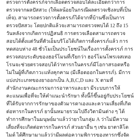
ตรวจการตั้งครรภ์จากเลือดตรวจสอบได้ละเอียดกว่าการ
ตรวจจากผลปัสสวะ (ให้ผลน้อยในกรณีผลตรวจเชิงลบที่เป็น
เท็จ). สามารถตรวจการตั้งครรภ์ได้จากที่บ้านซึ่งเป็นการ
ตรวจปัสสวะ โดยปกติแล้วจะสามารถตรวจพบได้ 12 ถึง 15
วันหลังจากเกิดการปฏิสนธิ การตรวจเลือดสามารถตรวจ
สอบได้ตั้งแต่วันที่ตัวเอ็มบริโอได้เกิดการตั้งครรภ์แล้ว การ
ทดสอบห่าง 48 ชั่วโมเป็นประโยชน์ในเรื่องการตั้งครรภ์ การ
ตรวจสอบระดับของฮอร์โมนที่เรียกว่า ฮอร์โมนโพรเจสเทอ
โรนจะช่วยตรวจสอบได้ว่าทารกในครรภ์มีโอกาสรอดหรือ
ไม่ในผู้ที่เกิดภาวะแท้งคุกคาม (มีเลือดออกในครรภ์). มีการ
แบ่งประเภทของยาออกเป็น A,B,C,D และ X ตามที่
สำนักงานคณะกรรมการอาหารและยา มีระบบการให้
คะแนนเพื่อที่จะให้คำแนะนำรักษา ทั้งนี้ก็ขึ้นอยู่กับประโยชน์
ที่ได้รับจากการรักษาของตัวมารดาเองและความเสี่ยงที่เกิด
ต่อทารกในครรภ์ ยานั้นหมายรวมไปถึงวิตามินต่าง ๆ ได้
ทำการศึกษาในมนุษย์มาแล้วว่ายาในกลุ่ม A ว่าไม่มีความ
เสี่ยงที่จะเกิดต่อทารกในครรภ์ ส่วนยาอื่น ๆ เช่น ยาตาลิโด
ไมด์ ได้ศึกษามาแล้วว่ามีผลต่อความพิการของทารกซึ่งจัด