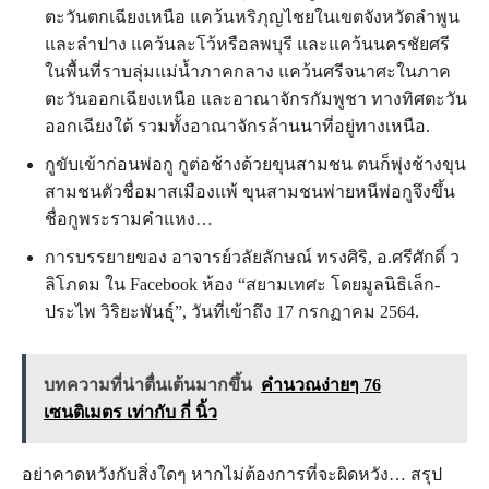
ตะวันตกเฉียงเหนือ แคว้นหริภุญไชยในเขตจังหวัดลำพูน
และลำปาง แคว้นละโว้หรือลพบุรี และแคว้นนครชัยศรี
ในพื้นที่ราบลุ่มแม่น้ำภาคกลาง แคว้นศรีจนาศะในภาค
ตะวันออกเฉียงเหนือ และอาณาจักรกัมพูชา ทางทิศตะวัน
ออกเฉียงใต้ รวมทั้งอาณาจักรล้านนาที่อยู่ทางเหนือ.
กูขับเข้าก่อนพ่อกู กูต่อช้างด้วยขุนสามชน ตนก็พุ่งช้างขุน
สามชนตัวชื่อมาสเมืองแพ้ ขุนสามชนพ่ายหนีพ่อกูจึงขึ้น
ชื่อกูพระรามคำแหง…
การบรรยายของ อาจารย์วลัยลักษณ์ ทรงศิริ, อ.ศรีศักดิ์ ว
ลิโภดม ใน Facebook ห้อง “สยามเทศะ โดยมูลนิธิเล็ก-
ประไพ วิริยะพันธุ์”, วันที่เข้าถึง 17 กรกฏาคม 2564.
บทความที่น่าตื่นเต้นมากขึ้น
คำนวณง่ายๆ 76
เซนติเมตร เท่ากับ กี่ นิ้ว
อย่าคาดหวังกับสิ่งใดๆ หากไม่ต้องการที่จะผิดหวัง… สรุป