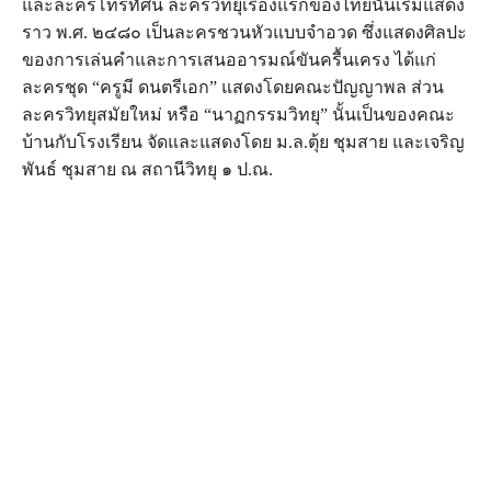
และละครโทรทัศน์ ละครวิทยุเรื่องแรกของไทยนั้นเริ่มแสดง
ราว พ.ศ. ๒๔๘๐ เป็นละครชวนหัวแบบจำอวด ซึ่งแสดงศิลปะ
ของการเล่นคำและการเสนออารมณ์ขันครื้นเครง ได้แก่
ละครชุด “ครูมี ดนตรีเอก” แสดงโดยคณะปัญญาพล ส่วน
ละครวิทยุสมัยใหม่ หรือ “นาฏกรรมวิทยุ” นั้นเป็นของคณะ
บ้านกับโรงเรียน จัดและแสดงโดย ม.ล.ตุ้ย ชุมสาย และเจริญ
พันธ์ ชุมสาย ณ สถานีวิทยุ ๑ ป.ณ.