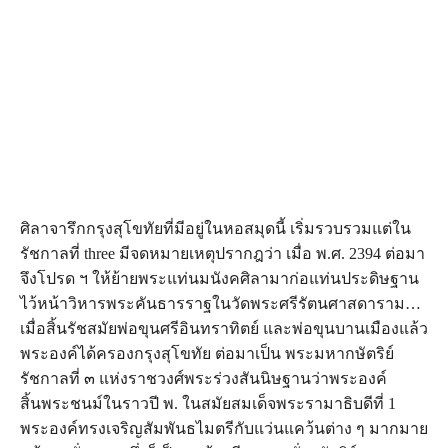
ศิลาจารึกกรุงสุโขทัยที่มีอยู่ในหอสมุดนี้ เริ่มรวบรวมแต่ใน
รัชกาลที่ three มีจดหมายเหตุปรากฎว่า เมื่อ พ.ศ. 2394 ต่อมา
จึงโปรด ฯ ให้ย้ายพระแท่นมนังคศิลามาก่อแท่นประดิษฐาน
ไว้หน้าวิหารพระคันธารราฐในวัดพระศรีรัตนศาสดาราม…
เมื่อสิ้นรัชสมัยพ่อขุนศรีอินทราทิตย์ และพ่อขุนบานเมืองแล้ว
พระองค์ได้ครองกรุงสุโขทัย ต่อมาเป็น พระมหากษัตริย์
รัชกาลที่ ๓ แห่งราชวงศ์พระร่วงสันนิษฐานว่าพระองค์
สิ้นพระชนม์ในราวปี พ. ในสมัยสมเด็จพระรามาธิบดีที่ 1
พระองค์ทรงเจริญสัมพันธไมตรีกับแว่นแคว้นต่าง ๆ มากมาย