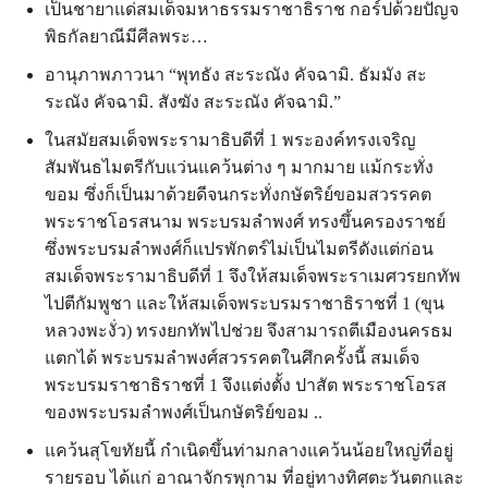
เป็นชายาแด่สมเด็จมหาธรรมราชาธิราช กอร์ปด้วยปัญจ
พิธกัลยาณีมีศีลพระ…
อานุภาพภาวนา “พุทธัง สะระณัง คัจฉามิ. ธัมมัง สะ
ระณัง คัจฉามิ. สังฆัง สะระณัง คัจฉามิ.”
ในสมัยสมเด็จพระรามาธิบดีที่ 1 พระองค์ทรงเจริญ
สัมพันธไมตรีกับแว่นแคว้นต่าง ๆ มากมาย แม้กระทั่ง
ขอม ซึ่งก็เป็นมาด้วยดีจนกระทั่งกษัตริย์ขอมสวรรคต
พระราชโอรสนาม พระบรมลำพงศ์ ทรงขึ้นครองราชย์
ซึ่งพระบรมลำพงศ์ก็แปรพักตร์ไม่เป็นไมตรีดังแต่ก่อน
สมเด็จพระรามาธิบดีที่ 1 จึงให้สมเด็จพระราเมศวรยกทัพ
ไปตีกัมพูชา และให้สมเด็จพระบรมราชาธิราชที่ 1 (ขุน
หลวงพะงั่ว) ทรงยกทัพไปช่วย จึงสามารถตีเมืองนครธม
แตกได้ พระบรมลำพงศ์สวรรคตในศึกครั้งนี้ สมเด็จ
พระบรมราชาธิราชที่ 1 จึงแต่งตั้ง ปาสัต พระราชโอรส
ของพระบรมลำพงศ์เป็นกษัตริย์ขอม ..
แคว้นสุโขทัยนี้ กำเนิดขึ้นท่ามกลางแคว้นน้อยใหญ่ที่อยู่
รายรอบ ได้แก่ อาณาจักรพุกาม ที่อยู่ทางทิศตะวันตกและ