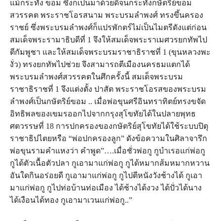
แม้กระทั่ง ขอม ซึ่งก็เป็นมาด้วยดีจนกระทั่งกษัตริย์ขอม
สวรรคต พระราชโอรสนาม พระบรมลำพงศ์ ทรงขึ้นครอง
ราชย์ ซึ่งพระบรมลำพงศ์ก็แปรพักตร์ไม่เป็นไมตรีดังแต่ก่อน
สมเด็จพระรามาธิบดีที่ 1 จึงให้สมเด็จพระราเมศวรยกทัพไป
ตีกัมพูชา และให้สมเด็จพระบรมราชาธิราชที่ 1 (ขุนหลวงพะ
งั่ว) ทรงยกทัพไปช่วย จึงสามารถตีเมืองนครธมแตกได้
พระบรมลำพงศ์สวรรคตในศึกครั้งนี้ สมเด็จพระบรม
ราชาธิราชที่ 1 จึงแต่งตั้ง ปาสัต พระราชโอรสของพระบรม
ลำพงศ์เป็นกษัตริย์ขอม .. เมื่อพ่อขุนศรีอินทราทิตย์ทรงขจัด
อิทธิพลของเขมรออกไปจากกรุงสุโขทัยได้ในปลายพุทธ
ศตวรรษที่ 18 การปกครองของกษัตริย์สุโขทัยได้ใช้ระบบปิตุ
ราชาธิปไตยหรือ “พ่อปกครองลูก” ดังข้อความในศิลาจารึก
พ่อขุนรามคำแหงว่า คำพูด”….เมื่อชั่วพ่อกู กูบำเรอแก่พ่อกู
กูได้ตัวเนื้อตัวปลา กูเอามาแก่พ่อกู กูได้หมากส้มหมากหวาน
อันใดกินอร่อยดี กูเอามาแก่พ่อกู กูไปตีหนังวังช้างได้ กูเอา
มาแก่พ่อกู กูไปท่อบ้านท่อเมือง ได้ช้างได้งวง ได้ปั่วได้นาง
ได้เงือนได้ทอง กูเอามาเวนแก่พ่อกู..”