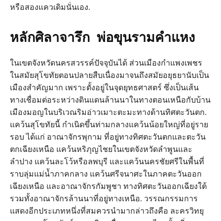
หรือสองแควเดิมนั่นเอง.
หลักศิลาจารึก พ่อขุนรามคำแหง
ในเขตจังหวัดนครสวรรค์ปัจจุบันได้ ส่วนเมืองกำแพงเพชร
ในสมัยสุโขทัยตอนปลายสืบเนื่องมาจนถึงสมัยอยุธยานับเป็น
เมืองสำคัญมาก เพราะตั้งอยู่ในจุดยุทธศาสตร์ ซึ่งเป็นเส้น
ทางเชื่อมต่อระหว่างดินแดนล้านนาในทางตอนเหนือกับบ้าน
เมืองมอญในบริเวณริมอ่าวเมาะตะมะทางด้านทิศตะวันตก.
แคว้นสุโขทัยนี้ กำเนิดขึ้นท่ามกลางแคว้นน้อยใหญ่ที่อยู่ราย
รอบ ได้แก่ อาณาจักรพุกาม ที่อยู่ทางทิศตะวันตกและตะวัน
ตกเฉียงเหนือ แคว้นหริภุญไชยในเขตจังหวัดลำพูนและ
ลำปาง แคว้นละโว้หรือลพบุรี และแคว้นนครชัยศรีในพื้นที่
ราบลุ่มแม่น้ำภาคกลาง แคว้นศรีจนาศะในภาคตะวันออก
เฉียงเหนือ และอาณาจักรกัมพูชา ทางทิศตะวันออกเฉียงใต้
รวมทั้งอาณาจักรล้านนาที่อยู่ทางเหนือ. วรรณกรรมการ
แสดงอีกประเภทหนึ่งที่สมควรนำมากล่าวถึงคือ ละครวิทยุ