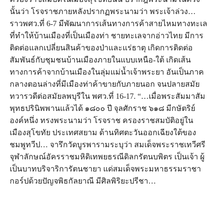
นั้นว่า โรจราชภายหลังปรากฏพระนามว่า พระเจ้าล่วง…
ราวพศว.ที่ 6-7 มีพัฒนาการเส้นทางการค้าสายไหมทางทะเล
ที่ทำให้บ้านเมืองที่เป็นเมืองท่า ชายทะเลจากอ่าวไทย มีการ
ติดต่อแลกเปลี่ยนสินค้าของป่าและแร่ธาตุ เกิดการติดต่อ
สัมพันธ์กับชุมชนบ้านเมืองภายในแบบเหนือ-ใต้ เกิดเส้น
ทางการค้าจากบ้านเมืองในลุ่มแม่น้ำเจ้าพระยา อันเป็นภาค
กลางตอนล่างที่มีเมืองท่าค้าขายกับภายนอก จนปลายสมัย
ทวารวดีต่อสมัยลพบุรีใน พศว.ที่ 16-17. “…เมื่อพระสัมมาสัม
พุทธปรินิพพานแล้วได้ ๑๘๐๐ ปี จุลศักราช ๖๑๘ มีกษัตริย์
องค์หนึ่ง ทรงพระนามว่า โรจราช ครองราชสมบัติอยู่ใน
เมืองสุโขทัย ประเทศสยาม ด้านทิศตะวันออกเฉียงใต้ของ
ชมพูทวีป… จารึกวัดบูรพารามระบุว่า สมเด็จพระราชเทวีศรี
จุฬาลักษณ์อัครราชมหิดิเทพยธรณีดิลกรัตนบพิตร เป็นเจ้า ผู้
เป็นบาทบริจาริการัตนชายา แด่สมเด็จพระมหาธรรมราชา
กอร์ปด้วยปัญจพิธกัลยาณี มีศิลพิริยะปรีชา…