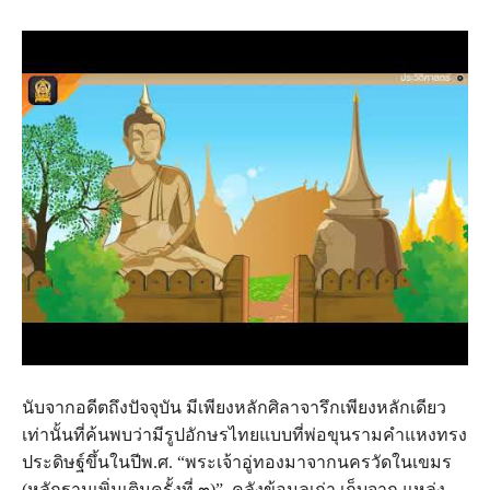
นับจากอดีตถึงปัจจุบัน มีเพียงหลักศิลาจารึกเพียงหลักเดียว
เท่านั้นที่ค้นพบว่ามีรูปอักษรไทยแบบที่พ่อขุนรามคำแหงทรง
ประดิษฐ์ขึ้นในปีพ.ศ. “พระเจ้าอู่ทองมาจากนครวัดในเขมร
(หลักฐานเพิ่มเติมครั้งที่ ๓)”. คลังข้อมูลเก่า เก็บจาก แหล่ง