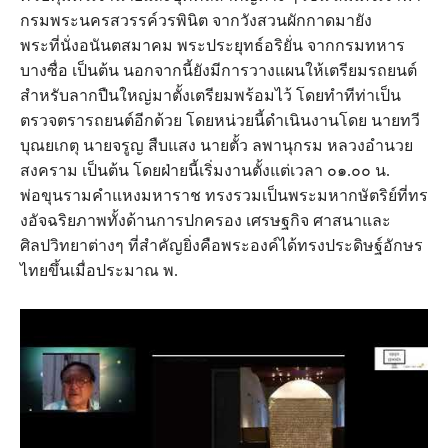
กรมพระนครสวรรค์วรพินิต จากวังสวนผักกาดมายัง
พระที่นั่งอนันตสมาคม พระประยุทธ์อริยั่น จากกรมทหาร
บางซื่อ เป็นต้น นอกจากนี้ยังมีการวางแผนให้เตรียมรถยนต์
สำหรับลากปืนใหญ่มาตั้งเตรียมพร้อมไว้ โดยทำทีท่าเป็น
ตรวจตรารถยนต์อีกด้วย โดยหน่วยนี้ดำเนินงานโดย นายทวี
บุณยเกตุ นายจรูญ สืบแสง นายตั้ว ลพานุกรม หลวงอำนวย
สงคราม เป็นต้น โดยฝ่ายนี้เริ่มงานตั้งแต่เวลา ๐๑.๐๐ น.
พ่อขุนรามคำแหงมหาราช ทรงรวมเป็นพระมหากษัตริย์ที่ทร
งอัจฉริยภาพทั้งด้านการปกครอง เศรษฐกิจ ศาสนาและ
ศิลปวิทยาต่างๆ ที่สำคัญยิ่งคือพระองค์ได้ทรงประดิษฐ์อักษร
ไทยขึ้นเมื่อประมาณ พ.