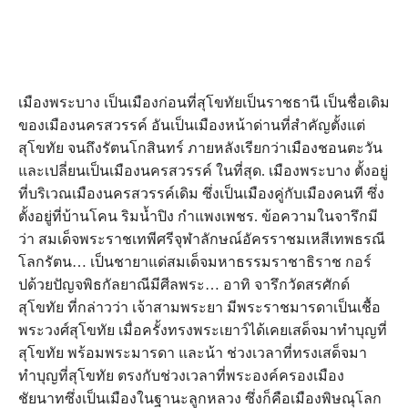
เมืองพระบาง เป็นเมืองก่อนที่สุโขทัยเป็นราชธานี เป็นชื่อเดิม
ของเมืองนครสวรรค์ อันเป็นเมืองหน้าด่านที่สำคัญตั้งแต่
สุโขทัย จนถึงรัตนโกสินทร์ ภายหลังเรียกว่าเมืองชอนตะวัน
และเปลี่ยนเป็นเมืองนครสวรรค์ ในที่สุด. เมืองพระบาง ตั้งอยู่
ที่บริเวณเมืองนครสวรรค์เดิม ซึ่งเป็นเมืองคู่กับเมืองคนที ซึ่ง
ตั้งอยู่ที่บ้านโคน ริมน้ำปิง กำแพงเพชร. ข้อความในจารึกมี
ว่า สมเด็จพระราชเทพีศรีจุฬาลักษณ์อัครราชมเหสีเทพธรณี
โลกรัตน… เป็นชายาแด่สมเด็จมหาธรรมราชาธิราช กอร์
ปด้วยปัญจพิธกัลยาณีมีศีลพระ… อาทิ จารึกวัดสรศักด์
สุโขทัย ที่กล่าวว่า เจ้าสามพระยา มีพระราชมารดาเป็นเชื้อ
พระวงศ์สุโขทัย เมื่อครั้งทรงพระเยาว์ได้เคยเสด็จมาทำบุญที่
สุโขทัย พร้อมพระมารดา และน้า ช่วงเวลาที่ทรงเสด็จมา
ทำบุญที่สุโขทัย ตรงกับช่วงเวลาที่พระองค์ครองเมือง
ชัยนาทซึ่งเป็นเมืองในฐานะลูกหลวง ซึ่งก็คือเมืองพิษณุโลก