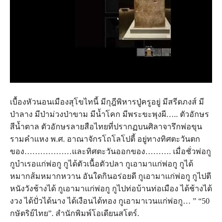
เบื้องหัวนอนเมืองสุโขไทนี้ มีกุฎีพิหารปู่ครูอยู่ มีสรีดภงส์ มี
ป่าลาง มีป่าม่วงป่าขาม มีน้ำโคก มีพระขะพุงผี….. ตัวอักษร
สีน้ำตาล ตัวอักษรลายสือไทยที่ปรากฏบนศิลาจารึกพ่อขุน
รามคำแหง พ.ศ. อาณาจักรโถโลโปตี้ อยู่ทางทิศตะวันตก
ของ………………และทิศตะวันออกของ………. เมื่อชั่วพ่อกู
กูบำเรอแก่พ่อกู กูได้ตัวเนื้อตัวปลา กูเอามาแก่พ่อกู กูได้
หมากส้มหมากหวาน อันใดกินอร่อยดี กูเอามาแก่พ่อกู กูไปตี
หนังวังช้างได้ กูเอามาแก่พ่อกู กูไปท่อบ้านท่อเมือง ได้ช้างได้
งวง ได้ปั่วได้นาง ได้เงือนได้ทอง กูเอามาเวนแก่พ่อกู… ” “50
กษัตริย์ไทย”. สำนักพิมพ์โอเดียนสโตร์.