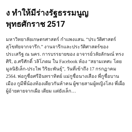
ง ทำให้มีร่างรัฐธรรมนูญ
พุทธศักราช 2517
มหาวิทยาลัยเกษตรศาสตร์ กำแพงแสน. “ประวัติศาสตร์
สุโขทัยจากจารึก.” งานจารึกและประวัติศาสตร์ของ
ประเสริฐ ณ นคร. การบรรยายของ อาจารย์วลัยลักษณ์ ทรง
ศิริ, อ.ศรีศักดิ์ วลิโภดม ใน Facebook ห้อง “สยามเทศะ โดย
มูลนิธิเล็ก-ประไพ วิริยะพันธุ์”, วันที่เข้าถึง 17 กรกฏาคม
2564. พ่อกูชื่อศรีอินทราทิตย์ แม่กูชื่อนางเสือง พี่กูชื่อบาน
เมือง กูมีพี่น้องท้องเดียวกันห้าคน ผู้ชายสามผู้หญิงโสง พี่เผื่อ
ผู้อ้ายตายจากเผือ เตียม แต่ยังเล็ก…