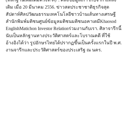
เดิม เมื่อ 20 มีนาคม 2556. ข่าวสดประชาชาติธุรกิจสุด
สัปดาห์ศิลปวัฒนธรรมเทคโนโลยีชาวบ้านเส้นทางเศรษฐี
สำนักพิมพ์มติชนศูนย์ข้อมูลมติชนมติชนอคาเดมีKhaosod
EnglishMatichon Investor Relationร่วมงานกับเรา. ศิลาจารึกนี้
นับเป็นหลักฐานทางประวัติศาสตร์และโบราณคดี ที่ใช้
อ้างอิงได้ว่า รูปอักษรไทยได้ปรากฏขึ้นเป็นครั้งแรกในปี พ.ศ.
งานจารึกและประวัติศาสตร์ของประเสริฐ ณ นคร.