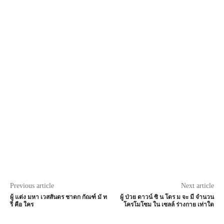
Previous article
Next article
ผู้ แต่ง มหา เวสสันดร ชาดก กัณฑ์ มั ท
ผู้ ป่วย ดาวน์ ซิ น โดร ม จะ มี จำนวน
รี คือ ใคร
โครโมโซม ใน เซลล์ ร่างกาย เท่าใด