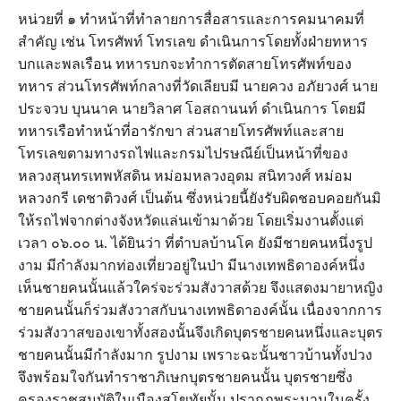
หน่วยที่ ๑ ทำหน้าที่ทำลายการสื่อสารและการคมนาคมที่
สำคัญ เช่น โทรศัพท์ โทรเลข ดำเนินการโดยทั้งฝ่ายทหาร
บกและพลเรือน ทหารบกจะทำการตัดสายโทรศัพท์ของ
ทหาร ส่วนโทรศัพท์กลางที่วัดเลียบมี นายควง อภัยวงศ์ นาย
ประจวบ บุนนาค นายวิลาศ โอสถานนท์ ดำเนินการ โดยมี
ทหารเรือทำหน้าที่อารักขา ส่วนสายโทรศัพท์และสาย
โทรเลขตามทางรถไฟและกรมไปรษณีย์เป็นหน้าที่ของ
หลวงสุนทรเทพหัสดิน หม่อมหลวงอุดม สนิทวงศ์ หม่อม
หลวงกรี เดชาติวงศ์ เป็นต้น ซึ่งหน่วยนี้ยังรับผิดชอบคอยกันมิ
ให้รถไฟจากต่างจังหวัดแล่นเข้ามาด้วย โดยเริ่มงานตั้งแต่
เวลา ๐๖.๐๐ น. ได้ยินว่า ที่ตำบลบ้านโค ยังมีชายคนหนึ่งรูป
งาม มีกำลังมากท่องเที่ยวอยู่ในป่า มีนางเทพธิดาองค์หนึ่ง
เห็นชายคนนั้นแล้วใคร่จะร่วมสังวาสด้วย จึงแสดงมายาหญิง
ชายคนนั้นก็ร่วมสังวาสกับนางเทพธิดาองค์นั้น เนื่องจากการ
ร่วมสังวาสของเขาทั้งสองนั้นจึงเกิดบุตรชายคนหนึ่งและบุตร
ชายคนนั้นมีกำลังมาก รูปงาม เพราะฉะนั้นชาวบ้านทั้งปวง
จึงพร้อมใจกันทำราชาภิเษกบุตรชายคนนั้น บุตรชายซึ่ง
ครองราชสมบัติในเมืองสุโขทัยนั้น ปรากฎพระนามในครั้ง