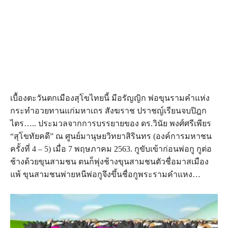
เบื้องตะวันตกเมืองสุโขไทยนี้ มีอรัญญิก พ่อขุนรามคำแห่ง
กระทำอวยทานแก่มหาเถร สังฆราช ปราชญ์เรียนจบปิฎก
ไตร….. ประมวลจากการบรรยายของ ดร.วินัย พงศ์ศรีเพียร
“สุโขทัยคดี” ณ ศูนย์มานุษยวิทยาสิรินทร (องค์การมหาชน
ครั้งที่ 4 – 5) เมื่อ 7 พฤษภาคม 2563. กูขับเข้าก่อนพ่อกู กูต่อ
ช้างด้วยขุนสามชน ตนก็พุ่งช้างขุนสามชนตัวชื่อมาสเมือง
แพ้ ขุนสามชนพ่ายหนีพ่อกูจึงขึ้นชื่อกูพระรามคำแหง…