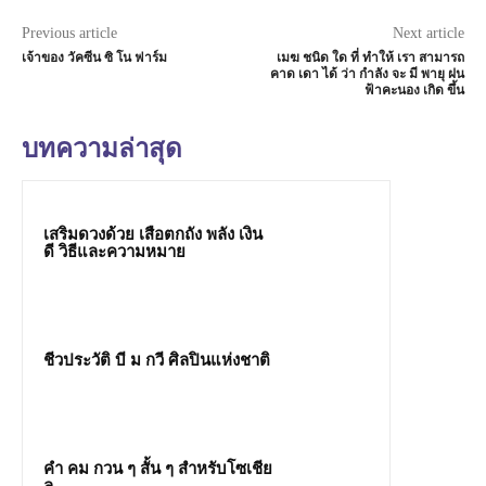
Previous article
Next article
เจ้าของ วัคซีน ซิ โน ฟาร์ม
เมฆ ชนิด ใด ที่ ทำให้ เรา สามารถ
คาด เดา ได้ ว่า กำลัง จะ มี พายุ ฝน
ฟ้าคะนอง เกิด ขึ้น
บทความล่าสุด
เสริมดวงด้วย เสือตกถัง พลัง เงิน
ดี วิธีและความหมาย
ชีวประวัติ บี ม กวี ศิลปินแห่งชาติ
คํา คม กวน ๆ สั้น ๆ สำหรับโซเชีย
ล