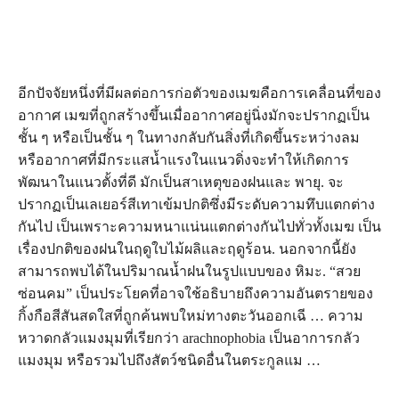
อีกปัจจัยหนึ่งที่มีผลต่อการก่อตัวของเมฆคือการเคลื่อนที่ของ
อากาศ เมฆที่ถูกสร้างขึ้นเมื่ออากาศอยู่นิ่งมักจะปรากฏเป็น
ชั้น ๆ หรือเป็นชั้น ๆ ในทางกลับกันสิ่งที่เกิดขึ้นระหว่างลม
หรืออากาศที่มีกระแสน้ำแรงในแนวดิ่งจะทำให้เกิดการ
พัฒนาในแนวตั้งที่ดี มักเป็นสาเหตุของฝนและ พายุ. จะ
ปรากฏเป็นเลเยอร์สีเทาเข้มปกติซึ่งมีระดับความทึบแตกต่าง
กันไป เป็นเพราะความหนาแน่นแตกต่างกันไปทั่วทั้งเมฆ เป็น
เรื่องปกติของฝนในฤดูใบไม้ผลิและฤดูร้อน. นอกจากนี้ยัง
สามารถพบได้ในปริมาณน้ำฝนในรูปแบบของ หิมะ. “สวย
ซ่อนคม” เป็นประโยคที่อาจใช้อธิบายถึงความอันตรายของ
กิ้งกือสีสันสดใสที่ถูกค้นพบใหม่ทางตะวันออกเฉี … ความ
หวาดกลัวแมงมุมที่เรียกว่า arachnophobia เป็นอาการกลัว
แมงมุม หรือรวมไปถึงสัตว์ชนิดอื่นในตระกูลแม …