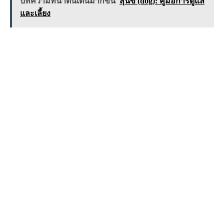
บทความที่น่าตื่นเต้นมากขึ้น
สุนัข (dog): คู่มือการดูแล
และเลี้ยง