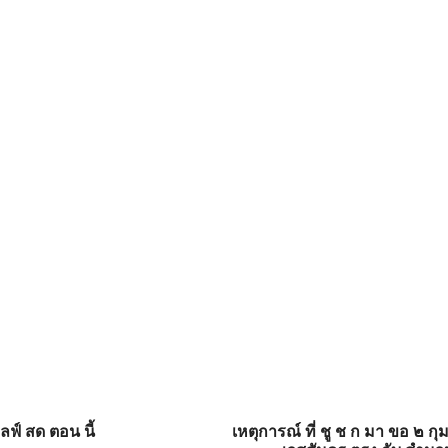
ฟ์ สด ตอน นี้
เหตุการณ์ ที่ ชู ช ก มา ขอ ๒ ก