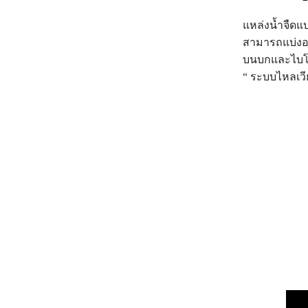
แหล่งน้ำจืดแบ
สามารถแบ่งออก
บนบกและไบโอม
“ ระบบไหลเวี