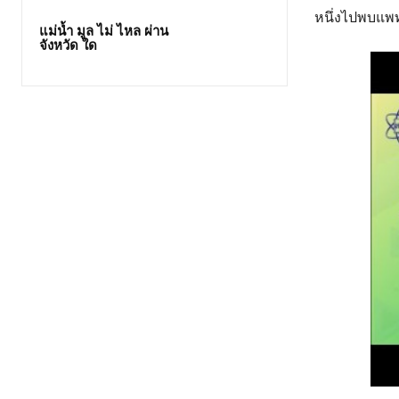
หนึ่งไปพบแพทย
แม่น้ำ มูล ไม่ ไหล ผ่าน
จังหวัด ใด