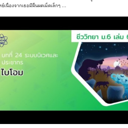
์เนื่องจากเธอมีผื่นผดเม็ดเล็กๆ …