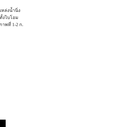
หล่งน้ำนิ่ง
ทั้งไบโอม
พที่ 1-2 ก.