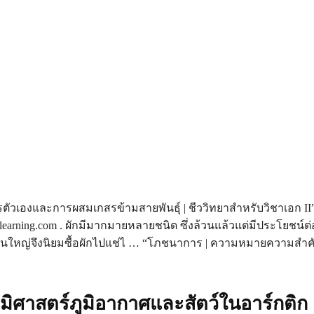
ัวเองและการผสมเกสรข้ามสายพันธุ์ | ชีววิทยาสำหรับวิชาเอก II”
learning.com . ผักมีมากมายหลายชนิด ซึ่งล้วนแล้วแต่มีประโยชน์ต่
ส่วนใหญ่จึงนิยมซื้อผักไปแช่ไ … “โภชนาการ | ความหมายความสำ
มิศาสตร์ภูมิอากาศและสัตว์ในอาร์กติก