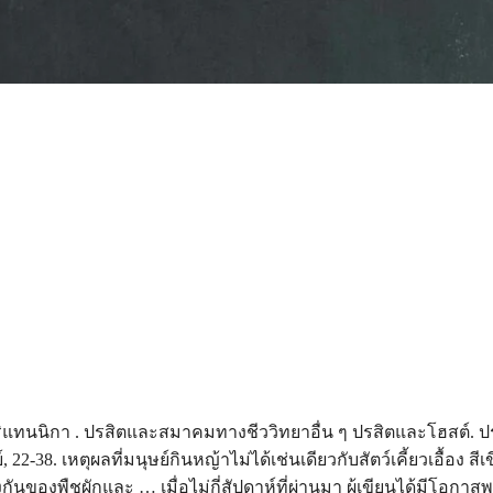
แทนนิกา . ปรสิตและสมาคมทางชีววิทยาอื่น ๆ ปรสิตและโฮสต์. ป
22-38. เหตุผลที่มนุษย์กินหญ้าไม่ได้เช่นเดียวกับสัตว์เคี้ยวเอื้อง สีเขี
นของพืชผักและ … เมื่อไม่กี่สัปดาห์ที่ผ่านมา ผู้เขียนได้มีโอกาส