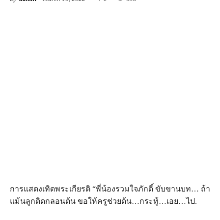
การแสดงเทิดพระเกียรติ “พี่น้องรวมใจภักดิ์ ขับขานบท… ถ้า
แม้นลูกติดกลอนต้น ขอให้ครูช่วยด้น…กระทู้…เอย…ไป.