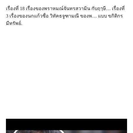
เรื่องที่ 18 เรื่องของพราหมณ์จันทรสวามิน กับฤๅษี… เรื่องที่
3 เรื่องของนกแก้วชื่อ วิทัคธจูฑามณี ของพ… แบบ ขกิติกร
มีทรัพย์.