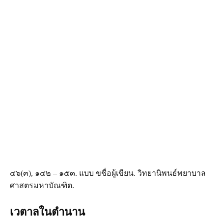
๔๖(๓), ๑๔๒ – ๑๕๓. แบบ ขชื่อผู้เขียน. วิทยานิพนธ์พยาบาล
ศาสตรมหาบัณฑิต.
เวตาลในตำนาน