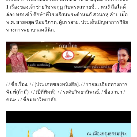
1 เรื่องของเจ้าชายวัชรมกุฏ กับพระสหายชื่… หนงั สือไดค้
ล่อง ทรงเขำ้ ศึกษำที่โรงเรียนพระตำหนกั สวนกหุ ลำบ เม่ือ
พ.ศ. สายหยุด นิยมวิภาต, ผู้บรรยาย. ประเด็นปัญหาการวิจัย
ทางการพยาบาลคลีนิก.
/ / ชื่อเรื่อง. / / [ประเภทของหนังสือ]. / / รายละเอียดทางการ
พิมพ์(ถ้ามี). / / (ปีที่พิมพ์). / / ระดับวิทยานิพนธ์, / ชื่อสาขา /
คณะ / / ชื่อมหาวิทยาลัย.