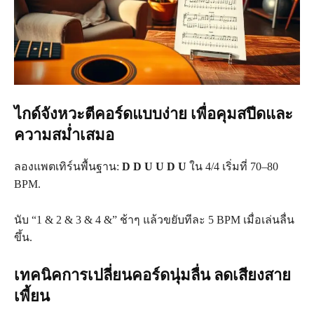
ไกด์จังหวะตีคอร์ดแบบง่าย เพื่อคุมสปีดและ
ความสม่ำเสมอ
ลองแพตเทิร์นพื้นฐาน:
D D U U D U
ใน 4/4 เริ่มที่ 70–80
BPM.
นับ “1 & 2 & 3 & 4 &” ช้าๆ แล้วขยับทีละ 5 BPM เมื่อเล่นลื่น
ขึ้น.
เทคนิคการเปลี่ยนคอร์ดนุ่มลื่น ลดเสียงสาย
เพี้ยน