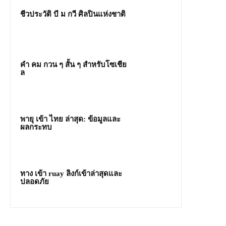
ชีวประวัติ บี ม กวี ศิลปินแห่งชาติ
คํา คม กวน ๆ สั้น ๆ สำหรับโซเชีย
ล
พายุ เข้า ไทย ล่าสุด: ข้อมูลและ
ผลกระทบ
ทาง เข้า ruay ลิงก์เข้าล่าสุดและ
ปลอดภัย