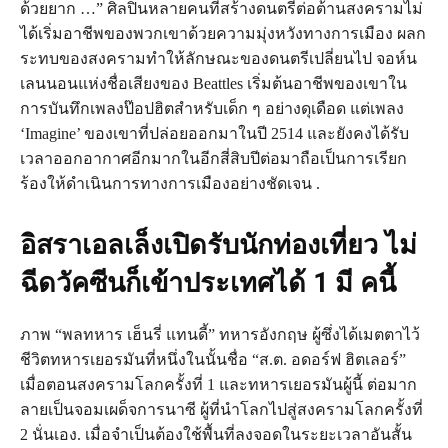
ด้วยยาก …” ศิลปินหลายคนที่สร้างดนตรีต่อต้านสงครามไม่
ได้เริ่มอาชีพของพวกเขาด้วยความมุ่งหวังทางการเมือง ผลก
ระทบของสงครามทำให้ลักษณะของดนตรีเปลี่ยนไป จอห์น
เลนนอนแห่งชื่อเสียงของ Beattles เริ่มต้นอาชีพของเขาใน
การบันทึกเพลงป๊อปฮิตสำหรับเด็ก ๆ อย่างดุเดือด แต่เพลง
‘Imagine’ ของเขาที่ปล่อยออกมาในปี 2514 และยังคงได้รับ
เวลาออกอากาศอีกมากในอีกสี่สิบปีต่อมาถือเป็นการเรียก
ร้องให้ดำเนินการทางการเมืองอย่างชัดเจน .
อิสราเอลเล็งเปิดรับนักท่องเที่ยว ไม่
ฉีดวัคซีนก็เข้าประเทศได้ 1 มี คนี้
ภาพ “พลทหาร เฮ็นรี่ แทนดี้” ทหารอังกฤษ ผู้ซึ่งได้เมตตาไว้
ชีวิตทหารเยอรมันที่หนึ่งในนั้นชื่อ “ส.ต. อดอร์ฟ ฮิตเลอร์”
เมื่อตอนสงครามโลกครั้งที่ 1 และทหารเยอรมันผู้นี้ ต่อมาก
ลายเป็นจอมเผด็จการนาซี ผู้ที่นำโลกไปสู่สงครามโลกครั้งที่
2 นั่นเอง. เมื่อจำเป็นต้องใช้พื้นที่ลงจอดในระยะเวลาอันสั้น