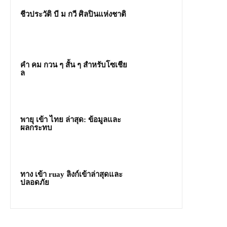
ชีวประวัติ บี ม กวี ศิลปินแห่งชาติ
คํา คม กวน ๆ สั้น ๆ สำหรับโซเชีย
ล
พายุ เข้า ไทย ล่าสุด: ข้อมูลและ
ผลกระทบ
ทาง เข้า ruay ลิงก์เข้าล่าสุดและ
ปลอดภัย