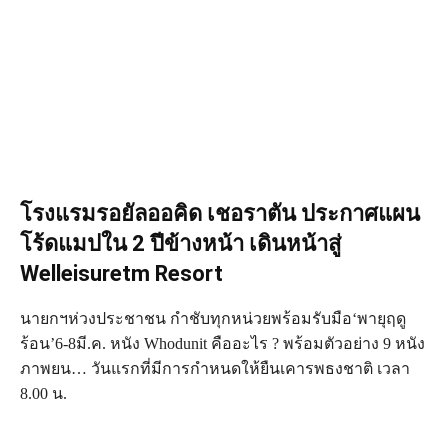
โรงแรมรอยัลออคิด เชอราตัน ประกาศแผน
โร้ดแมปใน 2 ปีข้างหน้า เดินหน้าสู่
Welleisuretm Resort
นายกฯห่วงประชาชน กำชับทุกหน่วยพร้อมรับมือ‘พายุฤดู
ร้อน’6-8มี.ค. หนัง Whodunit คืออะไร ? พร้อมตัวอย่าง 9 หนัง
ภาพยน… วันแรกที่มีการกำหนดให้ยืนเคารพธงชาติ เวลา
8.00 น.