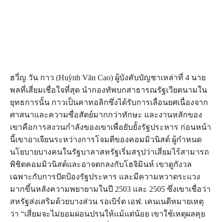
ฮวี่ญ วัน กาว (Huỳnh Văn Cao) ผู้บังคับบัญชาเหล่าที่ 4 นาย
พลที่เสี่ยมเชื่อใจที่สุด นำกองทัพบกสาธารณรัฐเวียดนามใน
ยุทธการนั้น กาวเป็นคาทอลิกซึ่งได้รับการเลื่อนยศเนื่องจาก
ศาสนาและความซื่อสัตย์มากกว่าทักษะ และงานหลักของ
เขาคือการสงวนกำลังของเขาเพื่อยับยั้งรัฐประหาร ก่อนหน้า
นี้เขาอาเจียนระหว่างการโจมตีของคอมมิวนิสต์ ผู้กำหนด
นโยบายบางคนในรัฐบาลาสหรัฐเริ่มสรุปว่าเสี่ยมไร้สามารถ
พิชิตคอมมิวนิสต์และอาจตกลงกับโฮจิมินห์ เขาดูกังวล
เฉพาะกับการปัดป้องรัฐประหาร และมีความหวาดระแวง
มากขึ้นหลังความพยายามในปี 2503 และ 2505 ซึ่งเขาเชื่อว่า
สหรัฐส่งเสริมด้วยบางส่วน รอเบิร์ต เอฟ. เคนเนดีหมายเหตุ
ว่า “เสี่ยมจะไม่ยอมผ่อนปรนให้แม้แต่น้อย เขาใช้เหตุผลคุย