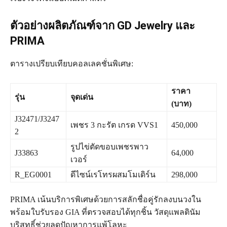
ตัวอย่างผลิตภัณฑ์จาก GD Jewelry และ
PRIMA
ตารางเปรียบเทียบคอลเลคชั่นพิเศษ:
ราคา
รุ่น
จุดเด่น
(บาท)
J32471/J3247
เพชร 3 กะรัต เกรด VVS1
450,000
2
รูปไข่ตัดขอบเพชรพาว
J33863
64,000
เวอร์
R_EG0001
ดีไซน์เรโทรผสมโมเดิร์น
298,000
PRIMA เน้นบริการพิเศษด้วยการสลักชื่อคู่รักลงบนวงใน
พร้อมใบรับรอง GIA ที่ตรวจสอบได้ทุกชิ้น วัสดุแพลตินัม
บริสุทธิ์ช่วยลดปัญหาการแพ้โลหะ