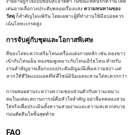
ง่ายอาจถูกใจแบบขอบสะอาดตา ในขณะที่คนรักความโดด
เด่นอาจเลือกวงประดับพลอยเรืองแสง
ความทนทานของ
วัสดุ
ก็สำคัญไม่แพ้กัน โดยเฉพาะผู้ที่ทำงานใช้มือบ่อยควร
เน้นโลหะเกรดสูง
การจับคู่กับชุดและโอกาสพิเศษ
สีของโลหะควรเสริมโทนเครื่องแต่งกายหลัก เช่น ทองขาว
เข้ากับโทนเย็น ทองชมพูเหมาะกับโทนเอิร์ธโทน สำหรับ
งานสำคัญอาจเลือกแบบประดับอัญมณีเพิ่มความสง่า
แต่
หากใช้ชีวิตแบบแอคทีฟ
ดีไซน์มินิมอลจะสวมใส่สะดวกกว่า
การผสมผสานระหว่างความชอบส่วนตัวกับความเหมาะ
สมในแต่ละสถานการณ์คือหัวใจสำคัญ อย่าลืมทดลองสวม
ใส่จริงเพื่อประเมินทั้งความสวยงามและความสะดวกสบาย
ก่อนตัดสินใจขั้นสุดท้าย
FAQ