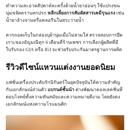
ทำความสะอาดสัปดาห์ละครั้งด้วยน้ำยาอ่อนๆ ใช้แปรงขน
นุ่มขจัดคราบสกปรก
หลีกเลี่ยงการสัมผัสสารเคมีรุนแรง
เช่น
น้ำยาล้างจานหรือคลอรีนในสระว่ายน้ำ
ควรถอดเก็บในกล่องบุผ้านุ่มเมื่อไม่สวมใส่ ตรวจสอบการยึด
เกาะของอัญมณีทุก 6 เดือนที่ร้านเพชร การเลือกผู้ผลิตที่มี
ใบรับรอง GIA หรือ IGI จะช่วยรับประกันมาตรฐานการผลิต
รีวิวดีไซน์แหวนแต่งงานยอดนิยม
แฟชั่นเครื่องประดับรักนิรันดร์ในยุคปัจจุบันให้ความสำคัญ
กับเอกลักษณ์ส่วนตัว
แบรนด์ชั้นนำ
ต่างพัฒนาคอลเลคชั่นที่
ตอบโจทย์ทั้งความทันสมัยและความหมายดีงาม โดยยังคง
เอกลักษณ์แห่งความโรแมนติก