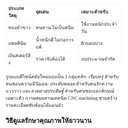
ประเภท
จุดเด่น
เหมาะสำหรับ
วัสดุ
ใช้งานหนักประจำ
ทองคำขาว
ทนทาน ไม่เป็นสนิม
วัน
น้ำหนักดี ไม่ก่อการ
แพลตินัม
ผิวบอบบาง
แพ้
เงินสเตอร์ลิ
ราคาจับต้องได้
งบประมาณจำกัด
ง
รูปแบบดีไซน์สมัยใหม่แบ่งเป็น 3 กลุ่มหลัก:
เรียบหรู
สำหรับ
คนชอบความมินิมอล,
ประดับพลอย
สำหรับคนรักความ
แวววาว และ
ลวดลายประดิษฐ์
สำหรับคนชอบเอกลักษณ์
เฉพาะตัว การผสมผสานเทคนิค CNC machining ช่วยสร้าง
รายละเอียดซับซ้อนได้แม่นยำ
วิธีดูแลรักษาคุณภาพให้ยาวนาน