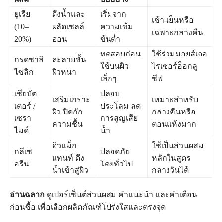
ยูเรีย
ดึงน้ำและ
เริ่มจาก
เช้า-เย็นหรือ
(10–
ผลัดเซลล์
ความเข้ม
เฉพาะกลางคืน
20%)
อ่อน
ข้นต่ำ
ทดสอบก่อน
ใช้ร่วมมอยส์เจอ
กรดซาลิ
ละลายชั้น
ใช้บนผิว
ไรเซอร์อ็อกลู
ไซลิก
ผิวหนา
เล็กๆ
ซีฟ
เชียบัต
ปลอบ
เสริมเกราะ
เหมาะสำหรับ
เตอร์ /
ประโลม ลด
ผิว ปิดกัก
กลางคืนหรือ
เซรา
การสูญเสีย
ความชื้น
ตอนแห้งมาก
ไมด์
น้ำ
ฮิวแม็ก
ใช้เป็นส่วนผสม
กลีเซ
ปลอดภัย
แทนท์ ดึง
หลักในสูตร
อรีน
โดยทั่วไป
น้ำเข้าสู่ผิว
กลางวันได้
อ่านฉลาก
ดูเปอร์เซ็นต์ส่วนผสม คำแนะนำ และคำเตือน
ก่อนซื้อ เพื่อเลือกผลิตภัณฑ์โปร่งใสและตรงจุด