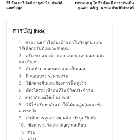
สิริ วัณ นารี รัตน์ อายุเท่าไร: ประวัติ
เพราะ เหตุ ใด จึง ต้อง มี การ ประเมิน
และข้อมูล
คุณค่า หลักฐาน ทาง ประวัติศาสตร์
สารบัญ
[hide]
ทำความเข้าใจส้นเท้าแตกในปัจจุบัน และ
วิธีเลือกครีมที่เหมาะกับคุณ
ครีม ทา ส้น เท้า แตก แนะนำตามสภาพผิว
และปัญหา
ส้นแห้งมากจนหนาและเป็นแผล
ผิวบอบบาง ระคายง่าย
ใช้กลางคืนและต้องการฟื้นฟูเร็ว
ต้องใส่รองเท้าทันทีในชีวิตประจำวัน
งบจำกัดแต่ใช้เป็นประจำ
วิธีใช้ครีมทาส้นเท้าให้ได้ผลสูงสุดและข้อ
ควรระวัง
ลำดับการดูแล: แช่-ผลัด-บำรุง-ปิดทับ
ข้อควรระวังและสัญญาณเตือน
สรุป
FAQ