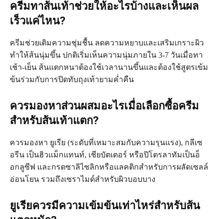
ครีมทาส้นเท้าช่วยให้อะไรบ้างและเห็นผล
เร็วแค่ไหน?
ครีมช่วยเติมความชุ่มชื้น ลดความหยาบและเสริมเกราะผิว
ทำให้ส้นนุ่มขึ้น ปกติเริ่มเห็นความนุ่มภายใน 3-7 วันเมื่อทา
เช้า-เย็น ส้นแตกหนาต้องใช้เวลานานขึ้นและต้องใช้สูตรเข้ม
ข้นร่วมกับการปิดทับถุงเท้ายามค่ำคืน
ควรมองหาส่วนผสมอะไรเมื่อเลือกซื้อครีม
สำหรับส้นเท้าแตก?
ควรมองหา ยูเรีย (ระดับที่เหมาะสมกับความรุนแรง), กลีเซ
อรีน เป็นฮิวแม็กแทนท์, เชียบัตเตอร์ หรือปิโตรลาทัมเป็นอ็
อกลูซีฟ และกรดซาลิไซลิกหรือแลคติกสำหรับการผลัดเซลล์
อ่อนโยน รวมถึงเซราไมด์สำหรับผิวบอบบาง
ยูเรียควรมีความเข้มข้นเท่าไหร่สำหรับส้น