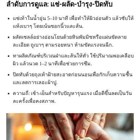
ลำดับการดูแล: แช่-ผลัด-บำรุง-ปิดทับ
แช่เท้าในน้ำอุ่น 5–10 นาที เพื่อทำให้ผิวอ่อนตัว แล้วซับให้
แห้งเบาๆ โดยเน้นซอกนิ้วและส้น.
ผลัดเซลล์อย่างอ่อนโยนด้วยหินพัมมิซหรือแผ่นขัดลาย
ละเอียด ถูเบาๆ ตามรอยหนา ห้ามขัดแรงจนฉีก.
ทาผลิตภัณฑ์บริเวณฝ่าและส้นให้ทั่ว ใช้ปริมาณพอเคลือบ
ผิว แล้วนวด 1–2 นาทีเพื่อช่วยการซึม.
ปิดทับด้วยถุงเท้าฝ้ายสะอาดก่อนนอนเพื่อกักเก็บความชื้น
และลดการเลอะผ้าปู.
ความถี่: เช้า-เย็นสำหรับปัญหารุนแรง เมื่อดีขึ้นลดเป็นวัน
ละครั้งเพื่อคงสภาพ.