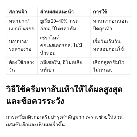
สภาพผิว
ส่วนผสมแนะนำ
การใช้
หนามาก/
ยูเรีย 20–40%, กรด
ทาหนาก่อนนอน
แยกเป็นรอย
อ่อน, ปิโตรลาทัม
ปิดถุงเท้า
เซราไมด์,
บอบบาง/
เริ่มวันเว้นวัน
คอเลสเตอรอล, ไม่มี
ระคายง่าย
ทดสอบก่อนใช้
น้ำหอม
ต้องใช้กลาง
กลีเซอรีน, อีโมลเลีย
เลือกสูตรซึมไว
วัน
นท์เบา
ไม่เหนอะ
วิธีใช้ครีมทาส้นเท้าให้ได้ผลสูงสุด
และข้อควรระวัง
การเตรียมผิวก่อนเริ่มบำรุงสำคัญมาก เพราะช่วยให้ส่วน
ผสมซึมลึกและเห็นผลเร็วขึ้น.